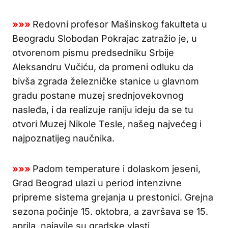
»»»
Redovni profesor Mašinskog fakulteta u
Beogradu Slobodan Pokrajac zatražio je, u
otvorenom pismu predsedniku Srbije
Aleksandru Vučiću, da promeni odluku da
bivša zgrada železničke stanice u glavnom
gradu postane muzej srednjovekovnog
nasleđa, i da realizuje raniju ideju da se tu
otvori Muzej Nikole Tesle, našeg najvećeg i
najpoznatijeg naučnika.
»»»
Padom temperature i dolaskom jeseni,
Grad Beograd ulazi u period intenzivne
pripreme sistema grejanja u prestonici. Grejna
sezona počinje 15. oktobra, a završava se 15.
aprila, najavile su gradske vlasti.