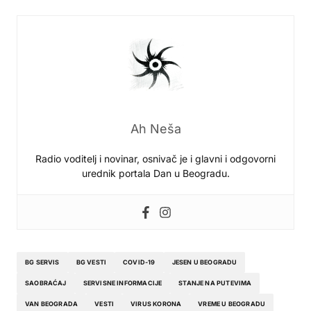
Ah Neša
Radio voditelj i novinar, osnivač je i glavni i odgovorni
urednik portala Dan u Beogradu.
BG SERVIS
BG VESTI
COVID-19
JESEN U BEOGRADU
SAOBRAĆAJ
SERVISNE INFORMACIJE
STANJE NA PUTEVIMA
VAN BEOGRADA
VESTI
VIRUS KORONA
VREME U BEOGRADU