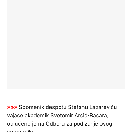
»»»
Spomenik despotu Stefanu Lazareviću
vajaće akademik Svetomir Arsić-Basara,
odlučeno je na Odboru za podizanje ovog
spomenika.