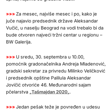
»»»
Za mesec, najviše mesec i po, kako je
juče najavio predsednik države Aleksandar
Vučić, u naselju Beograd na vodi trebalo bi da
bude otvoren najveći tržni centar u regionu –
BW Galerija.
»»»
U sredu, 30. septembra u 10.00,
pomoćnik gradonačelnika Andreja Mladenović,
gradski sekretar za privredu Milinko Veličković
i predsednik opštine Palilula Aleksandar
Jovičić otvoriće 46. Međunarodni sajam
pčelarstva „
Tašmajdan 2020
„.
»»»
Jedan pešak teže je povređen u udesu