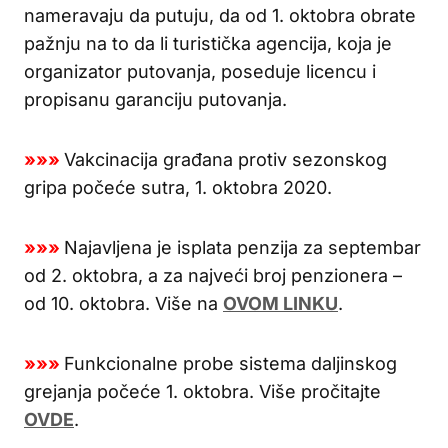
nameravaju da putuju, da od 1. oktobra obrate
pažnju na to da li turistička agencija, koja je
organizator putovanja, poseduje licencu i
propisanu garanciju putovanja.
»»»
Vakcinacija građana protiv sezonskog
gripa počeće sutra, 1. oktobra 2020.
»»»
Najavljena je isplata penzija za septembar
od 2. oktobra, a za najveći broj penzionera –
od 10. oktobra. Više na
OVOM LINKU
.
»»»
Funkcionalne probe sistema daljinskog
grejanja počeće 1. oktobra. Više pročitajte
OVDE
.