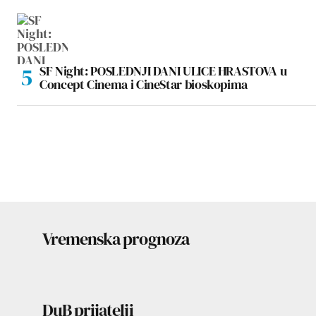
SF Night: POSLEDNJI DANI ULICE HRASTOVA u
Concept Cinema i CineStar bioskopima
Vremenska prognoza
DuB prijatelji