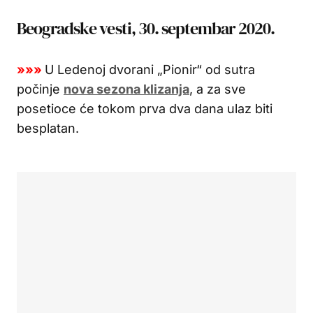
Beogradske vesti, 30. septembar 2020.
»»»
U Ledenoj dvorani „Pionir“ od sutra
počinje
nova sezona klizanja
, a za sve
posetioce će tokom prva dva dana ulaz biti
besplatan.