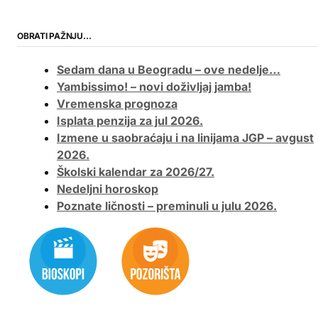
OBRATI PAŽNJU…
Sedam dana u Beogradu – ove nedelje…
Yambissimo! – novi doživljaj jamba!
Vremenska prognoza
Isplata penzija za jul 2026.
Izmene u saobraćaju i na linijama JGP – avgust
2026.
Školski kalendar za 2026/27.
Nedeljni horoskop
Poznate ličnosti – preminuli u julu 2026.