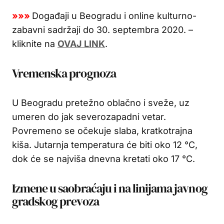
»»»
Događaji u Beogradu i online kulturno-
zabavni sadržaji do 30. septembra 2020. –
kliknite na
OVAJ LINK
.
Vremenska prognoza
U Beogradu pretežno oblačno i sveže, uz
umeren do jak severozapadni vetar.
Povremeno se očekuje slaba, kratkotrajna
kiša. Jutarnja temperatura će biti oko 12 °C,
dok će se najviša dnevna kretati oko 17 °C.
Izmene u saobraćaju i na linijama javnog
gradskog prevoza