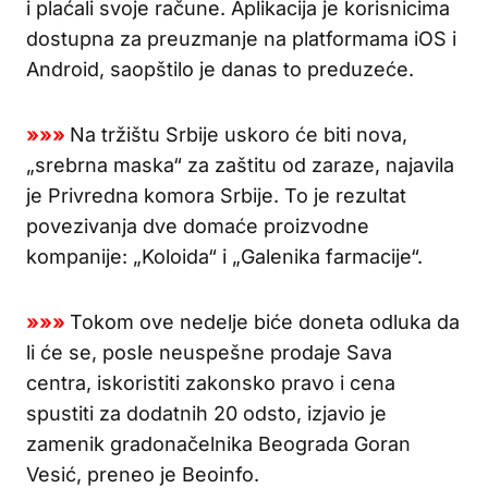
i plaćali svoje račune. Aplikacija je korisnicima
dostupna za preuzmanje na platformama iOS i
Android, saopštilo je danas to preduzeće.
»»»
Na tržištu Srbije uskoro će biti nova,
„srebrna maska“ za zaštitu od zaraze, najavila
je Privredna komora Srbije. To je rezultat
povezivanja dve domaće proizvodne
kompanije: „Koloida“ i „Galenika farmacije“.
»»»
Tokom ove nedelje biće doneta odluka da
li će se, posle neuspešne prodaje Sava
centra, iskoristiti zakonsko pravo i cena
spustiti za dodatnih 20 odsto, izjavio je
zamenik gradonačelnika Beograda Goran
Vesić, preneo je Beoinfo.