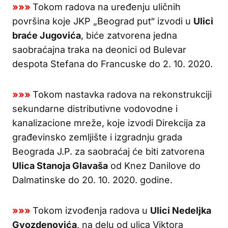
»»»
Tokom radova na uređenju uličnih
površina koje JKP „Beograd put“ izvodi u
Ulici
b
raće Jugovića
, biće zatvorena jedna
saobraćajna traka na deonici od Bulevar
despota Stefana do Francuske do 2. 10. 2020.
»»»
Tokom nastavka radova na rekonstrukciji
sekundarne distributivne vodovodne i
kanalizacione mreže, koje izvodi Direkcija za
građevinsko zemljište i izgradnju grada
Beograda J.P. za saobraćaj će biti zatvorena
Ulica Stanoja Glavaša
od Knez Danilove do
Dalmatinske do 20. 10. 2020. godine.
»»»
Tokom izvođenja radova u
Ulici Nedeljka
Gvozdenovića
, na delu od ulica Viktora