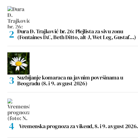
Đura Đ. Trajković br. 26: Plejlista za sivu zonu
(Fontaines D.C, Beth Ditto, alt-J, Wet Leg, Gustaf…)
Suzbijanje komaraca na javnim površinama u
Beogradu (8. i 9. avgust 2026)
Vremenska prognoza za vikend, 8. i 9. avgust 2026.