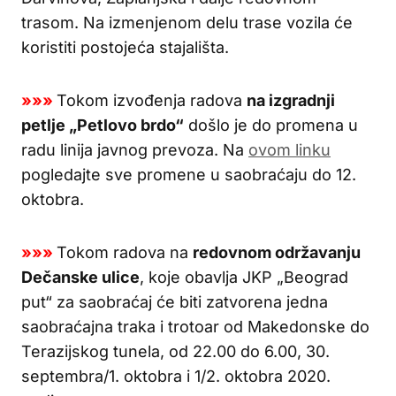
trasom. Na izmenjenom delu trase vozila će
koristiti postojeća stajališta.
»»»
Tokom izvođenja radova
na izgradnji
petlje „Petlovo brdo“
došlo je do promena u
radu linija javnog prevoza. Na
ovom linku
pogledajte sve promene u saobraćaju do 12.
oktobra.
»»»
Tokom radova na
redovnom održavanju
Dečanske ulice
, koje obavlja JKP „Beograd
put“ za saobraćaj će biti zatvorena jedna
saobraćajna traka i trotoar od Makedonske do
Terazijskog tunela, od 22.00 do 6.00, 30.
septembra/1. oktobra i 1/2. oktobra 2020.