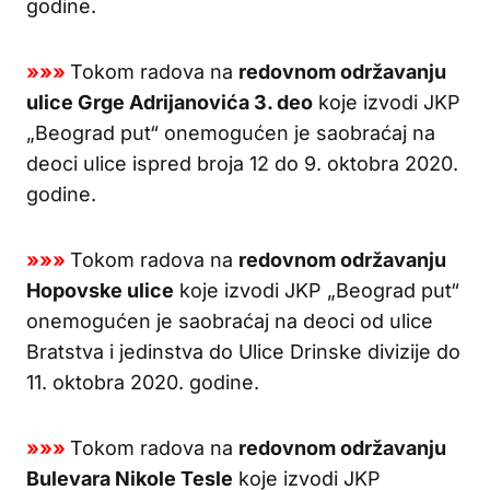
godine.
»»»
Tokom radova na
redovnom održavanju
ulice Grge Adrijanovića 3. deo
koje izvodi JKP
„Beograd put“ onemogućen je saobraćaj na
deoci ulice ispred broja 12 do 9. oktobra 2020.
godine.
»»»
Tokom radova na
redovnom održavanju
Hopovske ulice
koje izvodi JKP „Beograd put“
onemogućen je saobraćaj na deoci od ulice
Bratstva i jedinstva do Ulice Drinske divizije do
11. oktobra 2020. godine.
»»»
Tokom radova na
redovnom održavanju
Bulevara Nikole Tesle
koje izvodi JKP