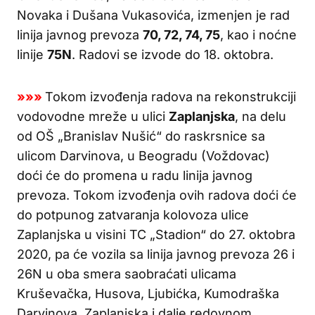
Novaka i Dušana Vukasovića, izmenjen je rad
linija javnog prevoza
70, 72, 74, 75
, kao i noćne
linije
75N
. Radovi se izvode do 18. oktobra.
»»»
Tokom izvođenja radova na rekonstrukciji
vodovodne mreže u ulici
Zaplanjska
, na delu
od OŠ „Branislav Nušić“ do raskrsnice sa
ulicom Darvinova, u Beogradu (Voždovac)
doći će do promena u radu linija javnog
prevoza. Tokom izvođenja ovih radova doći će
do potpunog zatvaranja kolovoza ulice
Zaplanjska u visini TC „Stadion“ do 27. oktobra
2020, pa će vozila sa linija javnog prevoza 26 i
26N u oba smera saobraćati ulicama
Kruševačka, Husova, Ljubićka, Kumodraška
Darvinova, Zaplanjska i dalje redovnom