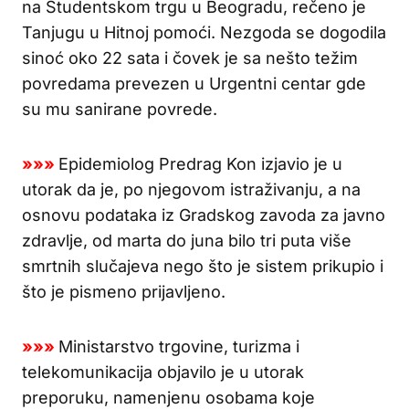
na Studentskom trgu u Beogradu, rečeno je
Tanjugu u Hitnoj pomoći. Nezgoda se dogodila
sinoć oko 22 sata i čovek je sa nešto težim
povredama prevezen u Urgentni centar gde
su mu sanirane povrede.
»»»
Epidemiolog Predrag Kon izjavio je u
utorak da je, po njegovom istraživanju, a na
osnovu podataka iz Gradskog zavoda za javno
zdravlje, od marta do juna bilo tri puta više
smrtnih slučajeva nego što je sistem prikupio i
što je pismeno prijavljeno.
»»»
Ministarstvo trgovine, turizma i
telekomunikacija objavilo je u utorak
preporuku, namenjenu osobama koje