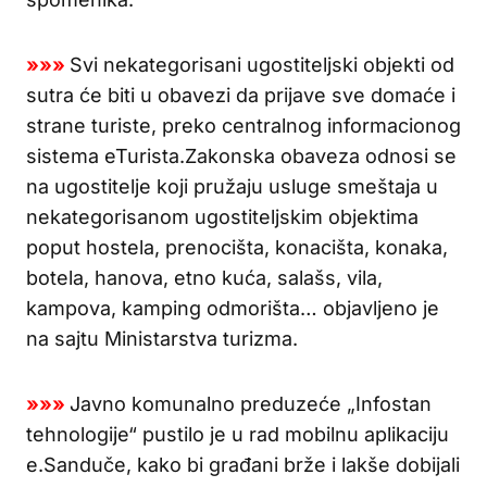
»»»
Svi nekategorisani ugostiteljski objekti od
sutra će biti u obavezi da prijave sve domaće i
strane turiste, preko centralnog informacionog
sistema eTurista.Zakonska obaveza odnosi se
na ugostitelje koji pružaju usluge smeštaja u
nekategorisanom ugostiteljskim objektima
poput hostela, prenocišta, konacišta, konaka,
botela, hanova, etno kuća, salašs, vila,
kampova, kamping odmorišta… objavljeno je
na sajtu Ministarstva turizma.
»»»
Javno komunalno preduzeće „Infostan
tehnologije“ pustilo je u rad mobilnu aplikaciju
e.Sanduče, kako bi građani brže i lakše dobijali