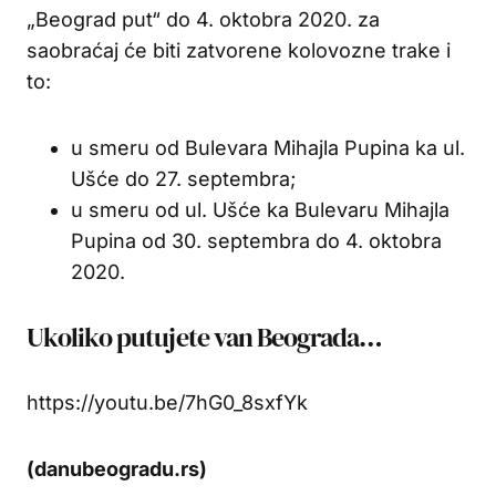
„Beograd put“ do 4. oktobra 2020. za
saobraćaj će biti zatvorene kolovozne trake i
to:
u smeru od Bulevara Mihajla Pupina ka ul.
Ušće do 27. septembra;
u smeru od ul. Ušće ka Bulevaru Mihajla
Pupina od 30. septembra do 4. oktobra
2020.
Ukoliko putujete van Beograda…
https://youtu.be/7hG0_8sxfYk
(danubeogradu.rs)