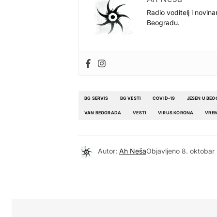
Radio voditelj i novina
Beogradu.
BG SERVIS
BG VESTI
COVID-19
JESEN U BE
VAN BEOGRADA
VESTI
VIRUS KORONA
VREM
Autor:
Ah Neša
Objavljeno
8. oktobar