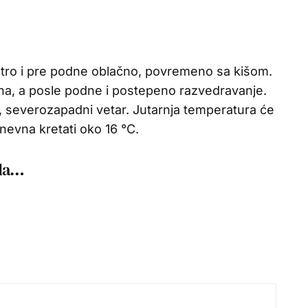
utro i pre podne oblačno, povremeno sa kišom.
a, a posle podne i postepeno razvedravanje.
 severozapadni vetar. Jutarnja temperatura će
dnevna kretati oko 16 °C.
ada…