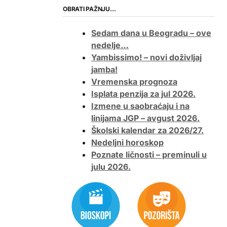
OBRATI PAŽNJU…
Sedam dana u Beogradu – ove
nedelje…
Yambissimo! – novi doživljaj
jamba!
Vremenska prognoza
Isplata penzija za jul 2026.
Izmene u saobraćaju i na
linijama JGP – avgust 2026.
Školski kalendar za 2026/27.
Nedeljni horoskop
Poznate ličnosti – preminuli u
julu 2026.