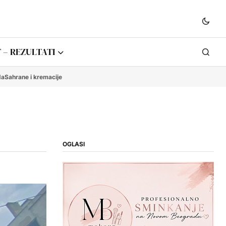
 – REZULTATI
da
Sahrane i kremacije
OGLASI