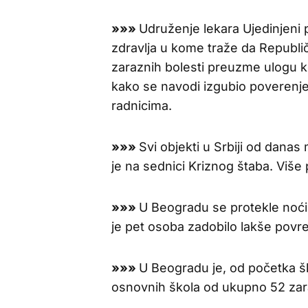
»»»
Udruženje lekara Ujedinjeni p
zdravlja u kome traže da Republič
zaraznih bolesti preuzme ulogu koj
kako se navodi izgubio poverenje
radnicima.
»»»
Svi objekti u Srbiji od dana
je na sednici Kriznog štaba. Više 
»»»
U Beogradu se protekle noći
je pet osoba zadobilo lakše povre
»»»
U Beogradu je, od početka š
osnovnih škola od ukupno 52 zar