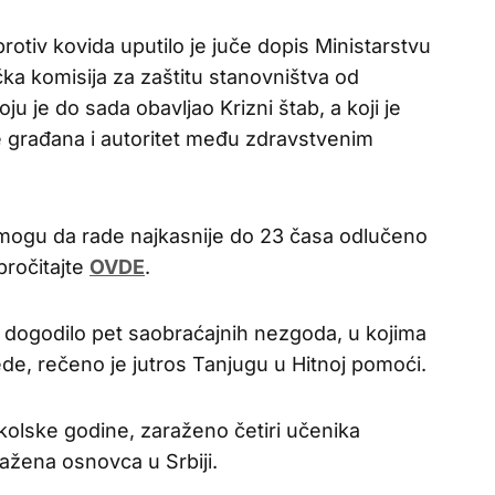
rotiv kovida uputilo je juče dopis Ministarstvu
ka komisija za zaštitu stanovništva od
u je do sada obavljao Krizni štab, a koji je
 građana i autoritet među zdravstvenim
s mogu da rade najkasnije do 23 časa odlučeno
pročitajte
OVDE
.
 dogodilo pet saobraćajnih nezgoda, u kojima
de, rečeno je jutros Tanjugu u Hitnoj pomoći.
kolske godine, zaraženo četiri učenika
ažena osnovca u Srbiji.