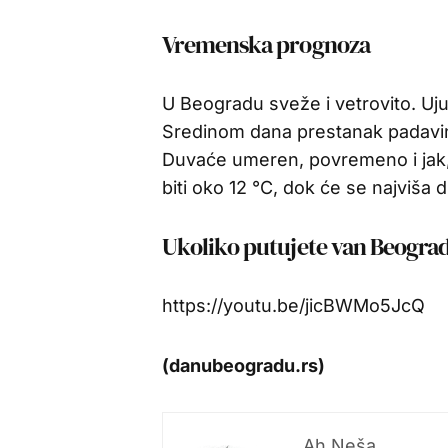
Vremenska prognoza
U Beogradu sveže i vetrovito. Uj
Sredinom dana prestanak padavin
Duvaće umeren, povremeno i jak,
biti oko 12 °C, dok će se najviša 
Ukoliko putujete van Beogr
https://youtu.be/jicBWMo5JcQ
(danubeogradu.rs)
Ah Neša