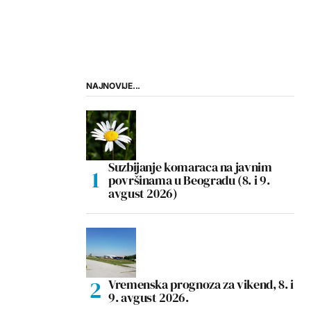
NAJNOVIJE...
Suzbijanje komaraca na javnim
površinama u Beogradu (8. i 9.
avgust 2026)
Vremenska prognoza za vikend, 8. i
9. avgust 2026.