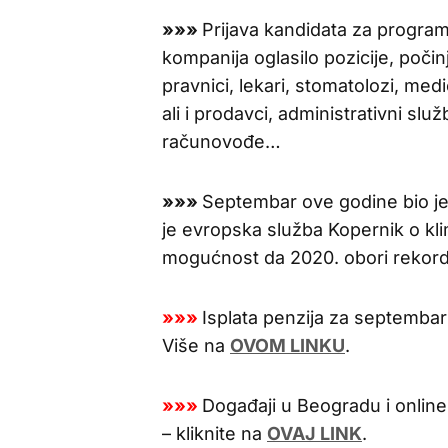
»»»
Prijava kandidata za program
kompanija oglasilo pozicije, počin
pravnici, lekari, stomatolozi, med
ali i prodavci, administrativni služ
računovođe…
»»»
Septembar ove godine bio je n
je evropska služba Kopernik o kl
mogućnost da 2020. obori rekord 
»»»
Isplata penzija za septembar
Više na
OVOM LINKU
.
»»»
Događaji u Beogradu i online
– kliknite na
OVAJ LINK
.