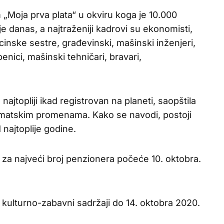
 „Moja prva plata“ u okviru koga je 10.000
je danas, a najtraženiji kadrovi su ekonomisti,
icinske sestre, građevinski, mašinski inženjeri,
benici, mašinski tehničari, bravari,
ajtopliji ikad registrovan na planeti, saopštila
imatskim promenama. Kako se navodi, postoji
najtoplije godine.
 za najveći broj penzionera počeće 10. oktobra.
 kulturno-zabavni sadržaji do 14. oktobra 2020.