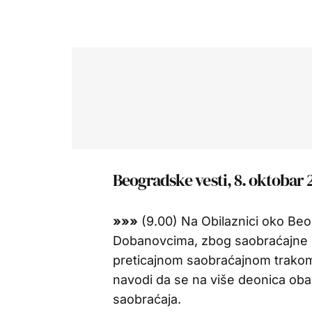
Beogradske vesti, 8. oktobar 
»»»
(9.00) Na Obilaznici oko Beo
Dobanovcima, zbog saobraćajne 
preticajnom saobraćajnom trakom,
navodi da se na više deonica oba
saobraćaja.