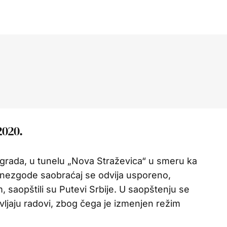
2020.
grada, u tunelu „Nova Straževica“ u smeru ka
nezgode saobraćaj se odvija usporeno,
 saopštili su Putevi Srbije. U saopštenju se
vljaju radovi, zbog čega je izmenjen režim