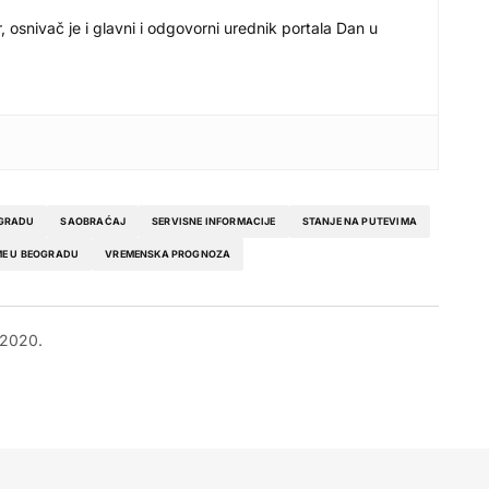
r, osnivač je i glavni i odgovorni urednik portala Dan u
OGRADU
SAOBRAĆAJ
SERVISNE INFORMACIJE
STANJE NA PUTEVIMA
E U BEOGRADU
VREMENSKA PROGNOZA
 2020.