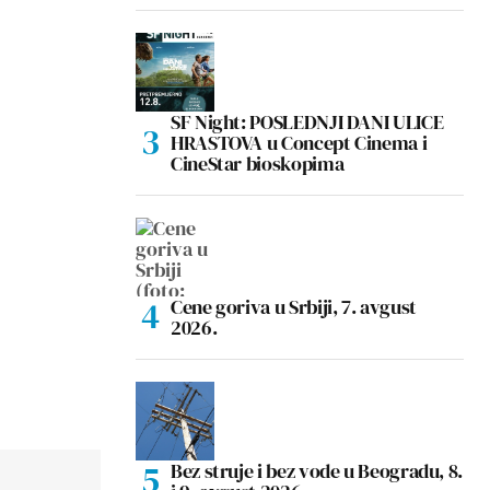
SF Night: POSLEDNJI DANI ULICE
HRASTOVA u Concept Cinema i
CineStar bioskopima
Cene goriva u Srbiji, 7. avgust
2026.
Bez struje i bez vode u Beogradu, 8.