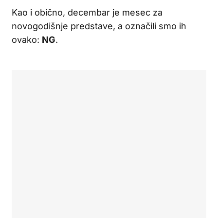
Kao i obično, decembar je mesec za
novogodišnje predstave, a označili smo ih
ovako:
NG
.