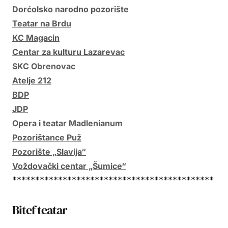
Dorćolsko narodno pozorište
Teatar na Brdu
KC Magacin
Centar za kulturu Lazarevac
SKC Obrenovac
Atelje 212
BDP
JDP
Opera i teatar Madlenianum
Pozorištance Puž
Pozorište „Slavija“
Voždovački centar „Šumice“
********************************************
Bitef teatar