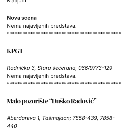
Matijom
Nova scena
Nema najavljenih predstava.
********************************************
KPGT
Radnička 3, Stara šećerana, 066/9773-129
Nema najavljenih predstava.
********************************************
Malo pozorište “Duško Radović”
Aberdareva 1, Tašmajdan; 7858-439, 7858-
440