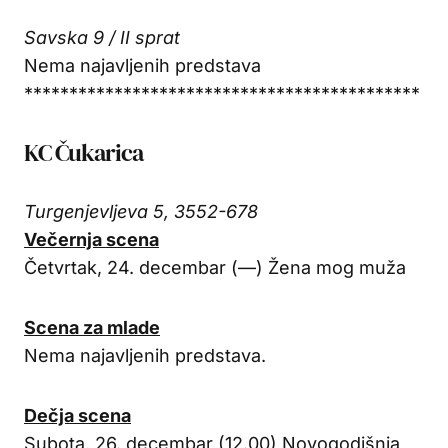
Savska 9 / II sprat
Nema najavljenih predstava
********************************************
KC Čukarica
Turgenjevljeva 5, 3552-678
Večernja scena
Četvrtak, 24. decembar (—) Žena mog muža
Scena za mlade
Nema najavljenih predstava.
Dečja scena
Subota, 26. decembar (12.00) Novogodišnja