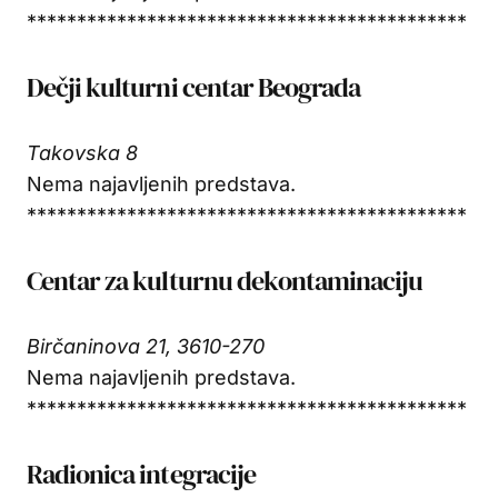
********************************************
Dečji kulturni centar Beograda
Takovska 8
Nema najavljenih predstava.
********************************************
Centar za kulturnu dekontaminaciju
Birčaninova 21, 3610-270
Nema najavljenih predstava.
********************************************
Radionica integracije