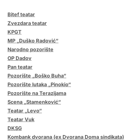
Bitef teatar
Zvezdara teatar
KPGT
MP „Duško Radović“
Narodno pozorište
OP Dadov
Pan teatar
Pozorište „Boško Buha“
Pozorište lutaka „Pinokio“
Pozorište na Terazijama
Scena „Stamenković“
Teatar „Levo“
Teatar Vuk
DKSG
Kombank dvorana (ex Dvorana Doma sindikata)