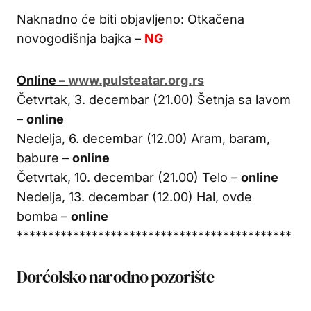
Naknadno će biti objavljeno: Otkačena
novogodišnja bajka –
NG
Online –
www.pulsteatar.org.rs
Četvrtak, 3. decembar (21.00) Šetnja sa lavom
–
online
Nedelja, 6. decembar (12.00) Aram, baram,
babure –
online
Četvrtak, 10. decembar (21.00) Telo –
online
Nedelja, 13. decembar (12.00) Hal, ovde
bomba –
online
********************************************
Dorćolsko narodno pozorište