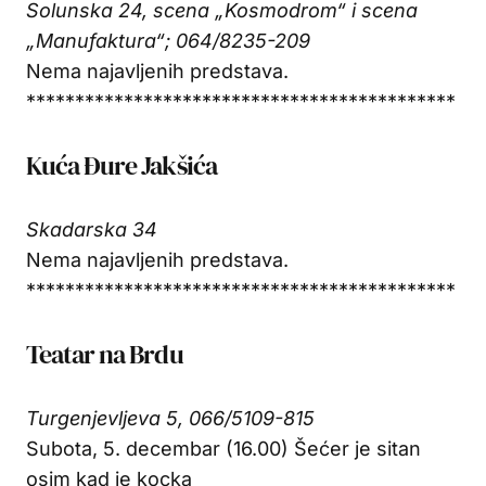
Solunska 24, scena „Kosmodrom“ i scena
„Manufaktura“; 064/8235-209
Nema najavljenih predstava.
********************************************
Kuća Đure Jakšića
Skadarska 34
Nema najavljenih predstava.
********************************************
Teatar na Brdu
Turgenjevljeva 5, 066/5109-815
Subota, 5. decembar (16.00) Šećer je sitan
osim kad je kocka