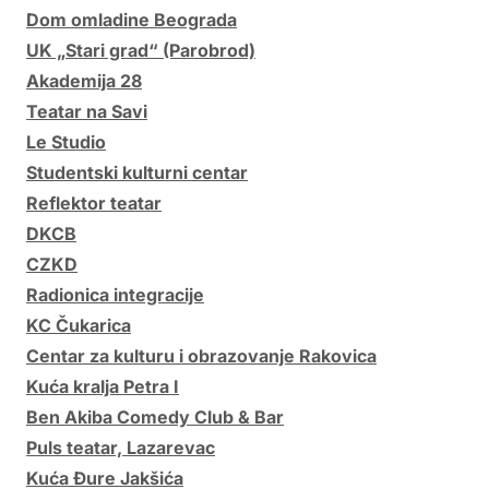
Dom omladine Beograda
UK „Stari grad“ (Parobrod)
Akademija 28
Teatar na Savi
Le Studio
Studentski kulturni centar
Reflektor teatar
DKCB
CZKD
Radionica integracije
KC Čukarica
Centar za kulturu i obrazovanje Rakovica
Kuća kralja Petra I
Ben Akiba Comedy Club & Bar
Puls teatar, Lazarevac
Kuća Đure Jakšića