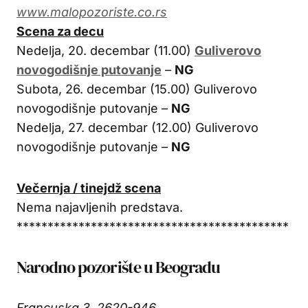
www.malopozoriste.co.rs
Scena za decu
Nedelja, 20. decembar (11.00)
Guliverovo
novogodišnje putovanje
–
NG
Subota, 26. decembar (15.00) Guliverovo
novogodišnje putovanje –
NG
Nedelja, 27. decembar (12.00) Guliverovo
novogodišnje putovanje –
NG
Večernja / tinejdž scena
Nema najavljenih predstava.
********************************************
Narodno pozorište u Beogradu
Francuska 3, 2620-946