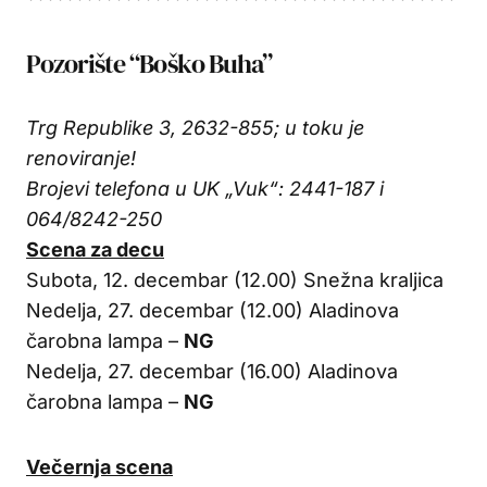
Pozorište “Boško Buha”
Trg Republike 3, 2632-855; u toku je
renoviranje!
Brojevi telefona u UK „Vuk“: 2441-187 i
064/8242-250
Scena za decu
Subota, 12. decembar (12.00) Snežna kraljica
Nedelja, 27. decembar (12.00) Aladinova
čarobna lampa –
NG
Nedelja, 27. decembar (16.00) Aladinova
čarobna lampa –
NG
Večernja scena