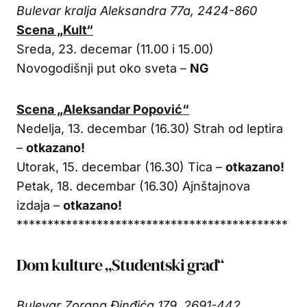
Bulevar kralja Aleksandra 77a, 2424-860
Scena „Kult“
Sreda, 23. decemar (11.00 i 15.00)
Novogodišnji put oko sveta –
NG
Scena „Aleksandar Popović“
Nedelja, 13. decembar (16.30) Strah od leptira
–
otkazano!
Utorak, 15. decembar (16.30) Tica –
otkazano!
Petak, 18. decembar (16.30) Ajnštajnova
izdaja –
otkazano!
********************************************
Dom kulture „Studentski grad“
Bulevar Zorana Đinđića 179, 2691-442