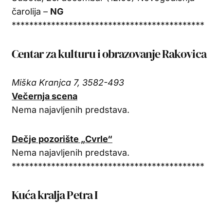
čarolija –
NG
********************************************
Centar za kulturu i obrazovanje Rakovica
Miška Kranjca 7, 3582-493
Večernja scena
Nema najavljenih predstava.
Dečje pozorište „Cvrle“
Nema najavljenih predstava.
********************************************
Kuća kralja Petra I