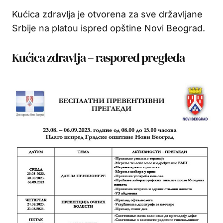
Kućica zdravlja je otvorena za sve državljane
Srbije na platou ispred opštine Novi Beograd.
Kućica zdravlja – raspored pregleda