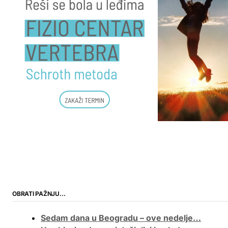
OBRATI PAŽNJU…
Sedam dana u Beogradu – ove nedelje…