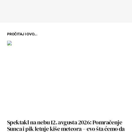
PROČITAJ I OVO...
Spektakl na nebu 12. avgusta 2026: Pomračenje
Sunca i pik letnje kiše meteora – evo šta ćemo da