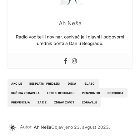
Ah Neša
Radio voditelj i novinar, osnivač je i glavni i odgovorni
urednik portala Dan u Beogradu.
AKCIJE
BESPLATNI PREGLEDI
DECA
IZLASCI
KUĆICA ZDRAVLJA
LETO U BEOGRADU
PENZIONERI
PORODICA
PREVENCIJA
ZA DŽ
ZDRAV ŽIVOT
ZDRAVLJE
Autor:
Ah Neša
Objavljeno
23. avgust 2023.