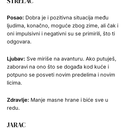
STRELAC
Posao:
Dobra je i pozitivna situacija među
ljudima, konačno, moguće zbog zime, ali čak i
oni impulsivni i negativni su se primirili, što ti
odgovara.
Ljubav:
Sve miriše na avanturu. Ako putuješ,
zaboravi na ono što se događa kod kuće i
potpuno se posveti novim predelima i novim
licima.
Zdravlje:
Manje masne hrane i biće sve u
redu.
JARAC