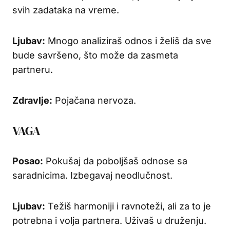
svih zadataka na vreme.
Ljubav:
Mnogo analiziraš odnos i želiš da sve
bude savršeno, što može da zasmeta
partneru.
Zdravlje:
Pojačana nervoza.
VAGA
Posao:
Pokušaj da poboljšaš odnose sa
saradnicima. Izbegavaj neodlučnost.
Ljubav:
Težiš harmoniji i ravnoteži, ali za to je
potrebna i volja partnera. Uživaš u druženju.