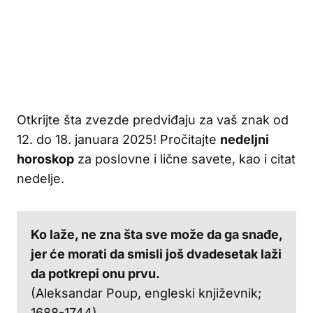
Otkrijte šta zvezde predviđaju za vaš znak od
12. do 18. januara 2025! Pročitajte
nedeljni
horoskop
za poslovne i lične savete, kao i citat
nedelje.
Ko laže, ne zna šta sve može da ga snađe,
jer će morati da smisli još dvadesetak laži
da potkrepi onu prvu.
(Aleksandar Poup, engleski književnik;
1688-1744)