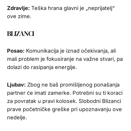
Zdravlje:
Teška hrana glavni je „neprijatelj“
ove zime.
BLIZANCI
Posao:
Komunikacija je iznad očekivanja, ali
mali problem je fokusiranje na važne stvari, pa
dolazi do rasipanja energije.
Ljubav:
Zbog ne baš promišljenog ponašanja
partner će imati zamerke. Potrebni su ti koraci
za povratak u pravi kolosek. Slobodni Blizanci
prave početničke greške pri upoznavanju ove
nedelje.