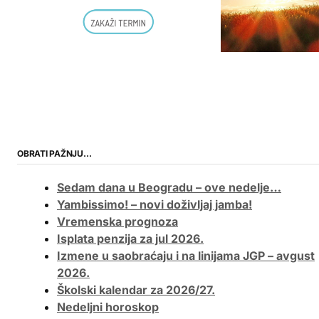
OBRATI PAŽNJU…
Sedam dana u Beogradu – ove nedelje…
Yambissimo! – novi doživljaj jamba!
Vremenska prognoza
Isplata penzija za jul 2026.
Izmene u saobraćaju i na linijama JGP – avgust
2026.
Školski kalendar za 2026/27.
Nedeljni horoskop