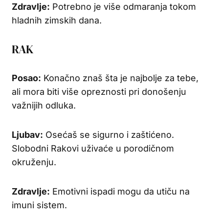
Zdravlje:
Potrebno je više odmaranja tokom
hladnih zimskih dana.
RAK
Posao:
Konačno znaš šta je najbolje za tebe,
ali mora biti više opreznosti pri donošenju
važnijih odluka.
Ljubav:
Osećaš se sigurno i zaštićeno.
Slobodni Rakovi uživaće u porodičnom
okruženju.
Zdravlje:
Emotivni ispadi mogu da utiču na
imuni sistem.