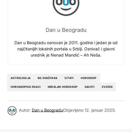
Dan u Beogradu
Dan u Beogradu osnovan je 2011. godine i jedan je od
najčitanijih lokalnih portala u Srbiji. Osnivač i glavni
urednik je Nenad Mandić – Ah Neša.
ASTROLOGIJA
BG SVAŠTARA
CITATI
HOROSKOP
HOROSKOPSKI ZNACI
NEDELJNI HOROSKOP
SAVETI
ZVEZDE
Autor:
Dan u Beogradu
Objavljeno
12. januar 2025.