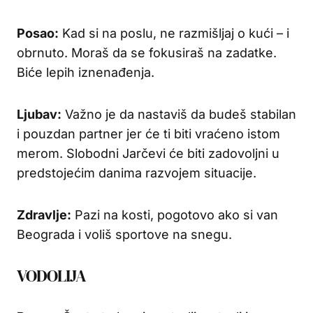
Posao:
Kad si na poslu, ne razmišljaj o kući – i
obrnuto. Moraš da se fokusiraš na zadatke.
Biće lepih iznenađenja.
Ljubav:
Važno je da nastaviš da budeš stabilan
i pouzdan partner jer će ti biti vraćeno istom
merom. Slobodni Jarčevi će biti zadovoljni u
predstojećim danima razvojem situacije.
Zdravlje:
Pazi na kosti, pogotovo ako si van
Beograda i voliš sportove na snegu.
VODOLIJA