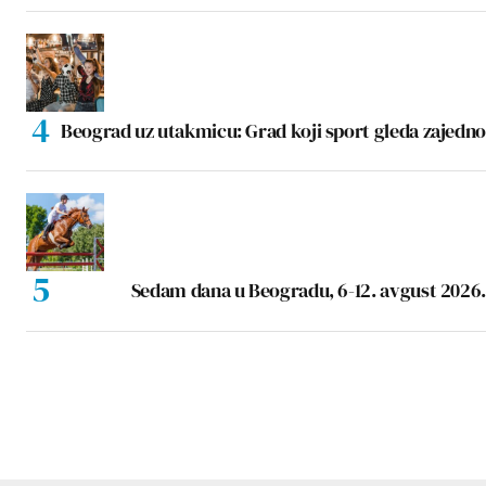
Beograd uz utakmicu: Grad koji sport gleda zajedno
Sedam dana u Beogradu, 6-12. avgust 2026.