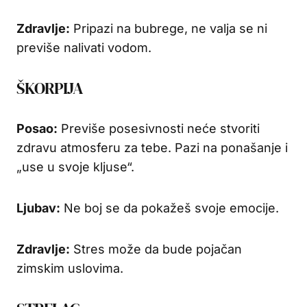
Zdravlje:
Pripazi na bubrege, ne valja se ni
previše nalivati vodom.
ŠKORPIJA
Posao:
Previše posesivnosti neće stvoriti
zdravu atmosferu za tebe. Pazi na ponašanje i
„use u svoje kljuse“.
Ljubav:
Ne boj se da pokažeš svoje emocije.
Zdravlje:
Stres može da bude pojačan
zimskim uslovima.