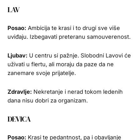
LAV
Posao:
Ambicija te krasi i to drugi sve više
uviđaju. Izbegavati preteranu samouverenost.
Ljubav:
U centru si pažnje. Slobodni Lavovi će
uživati u flertu, ali moraju da paze da ne
zanemare svoje prijatelje.
Zdravlje:
Nekretanje i nerad tokom ledenih
dana nisu dobri za organizam.
DEVICA
Posao:
Krasi te pedantnost, pa i obavljanje