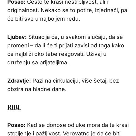
Posao:
Često te krasi nestrpljivost, ali i
originalnost. Nekako se to potire, izjednači, pa
će biti sve u najboljem redu.
Ljubav:
Situacija će, u svakom slučaju, da se
promeni – da li će ti prijati zavisi od toga kako
će najbliži oko tebe reagovati. Uživaj u
druženju sa prijateljima.
Zdravlje:
Pazi na cirkulaciju, više šetaj, bez
obzira na hladne dane.
RIBE
Posao:
Kad se donose odluke mora da te krasi
strpljenje i pažljivost. Verovatno je da će biti