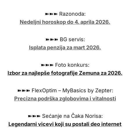
➽➽➽ Razonoda:
Nedeljni horoskop do 4. aprila 2026.
➽➽➽ BG servis:
Isplata penzija za mart 2026.
➽➽➽ Foto konkurs:
Izbor za najlepše fotografije Zemuna za 2026.
➽➽➽ FlexOptim – MyBasics by Zepter:
Precizna podrška zglobovima i vitalnosti
➽➽➽ Sećanje na Čaka Norisa:
Legendarni vicevi koji su postali deo internet