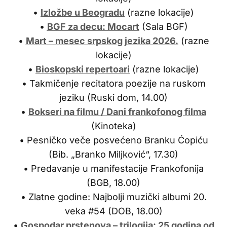
•
Izložbe u Beogradu
(razne lokacije)
•
BGF za decu: Mocart
(Sala BGF)
•
Mart – mesec srpskog jezika 2026.
(razne
lokacije)
•
Bioskopski repertoari
(razne lokacije)
• Takmičenje recitatora poezije na ruskom
jeziku (Ruski dom, 14.00)
•
Bokseri na filmu / Dani frankofonog filma
(Kinoteka)
• Pesničko veče posvećeno Branku Ćopiću
(Bib. „Branko Miljković“, 17.30)
• Predavanje u manifestacije Frankofonija
(BGB, 18.00)
• Zlatne godine: Najbolji muzički albumi 20.
veka #54 (DOB, 18.00)
•
Gospodar prstenova – trilogija: 25 godina od