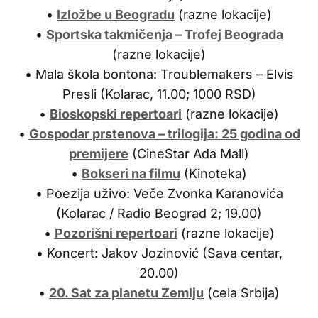
•
Izložbe u Beogradu
(razne lokacije)
•
Sportska takmičenja – Trofej Beograda
(razne lokacije)
• Mala škola bontona: Troublemakers – Elvis
Presli (Kolarac, 11.00; 1000 RSD)
•
Bioskopski repertoari
(razne lokacije)
•
Gospodar prstenova – trilogija: 25 godina od
premijere
(CineStar Ada Mall)
•
Bokseri na filmu
(Kinoteka)
• Poezija uživo: Veče Zvonka Karanovića
(Kolarac / Radio Beograd 2; 19.00)
•
Pozorišni repertoari
(razne lokacije)
• Koncert: Jakov Jozinović (Sava centar,
20.00)
•
20. Sat za planetu Zemlju
(cela Srbija)