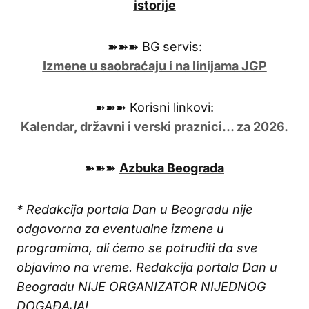
istorije
➽➽➽ BG servis:
Izmene u saobraćaju i na linijama JGP
➽➽➽ Korisni linkovi:
Kalendar, državni i verski praznici… za 2026.
➽➽➽
Azbuka Beograda
* Redakcija portala Dan u Beogradu nije
odgovorna za eventualne izmene u
programima, ali ćemo se potruditi da sve
objavimo na vreme. Redakcija portala Dan u
Beogradu NIJE ORGANIZATOR NIJEDNOG
DOGAĐAJA!