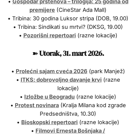
•
Gospodar prstenova – trilogija: 25 godina od
premijere
(CineStar Ada Mall)
• Tribina: 30 godina Luksor stripa (DOB, 19.00)
• Tribina: Sindikati su mrtvi? (DKSG, 19.00)
•
Pozorišni repertoari
(razne lokacije)
➽
Utorak, 31
. mart 2026.
•
Prolećni sajam cveća 2026
(park Manjež)
•
ITKS: dobrovoljno davanje krvi
(razne
lokacije)
•
Izložbe u Beogradu
(razne lokacije)
•
Protest novinara
(Kralja Milana kod zgrade
Predsedništva, 10.30)
•
Bioskopski repertoari
(razne lokacije)
•
Filmovi Ernesta Bošnjaka /