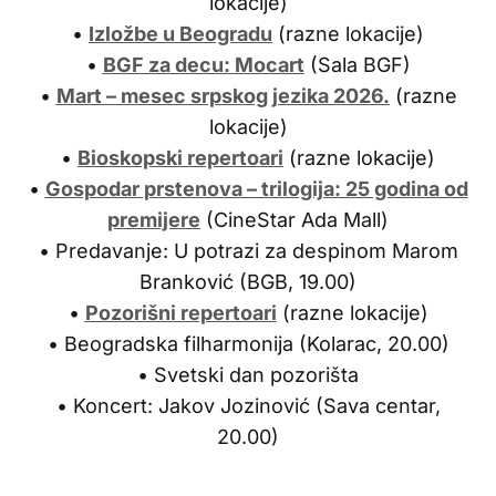
lokacije)
•
Izložbe u Beogradu
(razne lokacije)
•
BGF za decu: Mocart
(Sala BGF)
•
Mart – mesec srpskog jezika 2026.
(razne
lokacije)
•
Bioskopski repertoari
(razne lokacije)
•
Gospodar prstenova – trilogija: 25 godina od
premijere
(CineStar Ada Mall)
• Predavanje: U potrazi za despinom Marom
Branković (BGB, 19.00)
•
Pozorišni repertoari
(razne lokacije)
• Beogradska filharmonija (Kolarac, 20.00)
• Svetski dan pozorišta
• Koncert: Jakov Jozinović (Sava centar,
20.00)