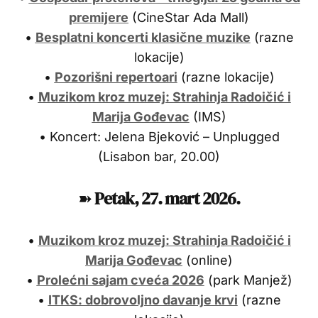
premijere
(CineStar Ada Mall)
•
Besplatni koncerti klasične muzike
(razne
lokacije)
•
Pozorišni repertoari
(razne lokacije)
•
Muzikom kroz muzej: Strahinja Radoičić i
Marija Gođevac
(IMS)
• Koncert: Jelena Bjeković – Unplugged
(Lisabon bar, 20.00)
➽
Petak, 27. mart 2026.
•
Muzikom kroz muzej: Strahinja Radoičić i
Marija Gođevac
(online)
•
Prolećni sajam cveća 2026
(park Manjež)
•
ITKS: dobrovoljno davanje krvi
(razne