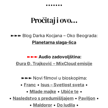
•••••••
Pročitaj i ovo…
➽➽➽ Blog Darka Kocjana – Oko Beograda:
Planetarna slaga-lica
➽➽➽
Audio zadovoljština:
Đura Đ. Trajković – MixCloud emisije
➽➽➽ Novi filmovi u bioskopima:
•
Franc
•
Isus – Svetlost sveta
•
•
Mlade majke
•
Ubiće te
•
•
Nasledstvo s predumišljajem
•
Paviljon
•
•
Maldoror
•
Do ludila
•