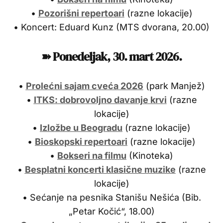
•
Pozorišni repertoari
(razne lokacije)
• Koncert: Eduard Kunz (MTS dvorana, 20.00)
➽ Ponedeljak,
30. mart 2026.
•
Prolećni sajam cveća 2026
(park Manjež)
•
ITKS: dobrovoljno davanje krvi
(razne
lokacije)
•
Izložbe u Beogradu
(razne lokacije)
•
Bioskopski repertoari
(razne lokacije)
•
Bokseri na filmu
(Kinoteka)
•
Besplatni koncerti klasične muzike
(razne
lokacije)
• Sećanje na pesnika Stanišu Nešića (Bib.
„Petar Kočić“, 18.00)