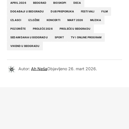
APRIL 2026
BEOGRAD
BIOSKOPI
DECA
DOGAĐAJI U BEOGRADU
DUB PREPORUKA
FESTIVALI
FILM
IZLASCI
IZLOŽBE
KONCERTI
MART 2026
MUZIKA
POZORIŠTE
PROLEĆE 2026
PROLEĆE U BEOGRADU
SEDAM DANA U BEOGRADU
SPORT
TV I ONLINE PROGRAM
VIKEND U BEOGRADU
Autor:
Ah Neša
Objavljeno
26. mart 2026.