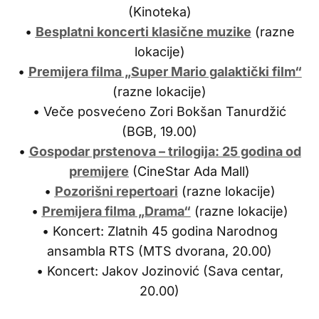
(Kinoteka)
•
Besplatni koncerti klasične muzike
(razne
lokacije)
•
Premijera filma „Super Mario galaktički film“
(razne lokacije)
• Veče posvećeno Zori Bokšan Tanurdžić
(BGB, 19.00)
•
Gospodar prstenova – trilogija: 25 godina od
premijere
(CineStar Ada Mall)
•
Pozorišni repertoari
(razne lokacije)
•
Premijera filma „Drama“
(razne lokacije)
• Koncert: Zlatnih 45 godina Narodnog
ansambla RTS (MTS dvorana, 20.00)
• Koncert: Jakov Jozinović (Sava centar,
20.00)