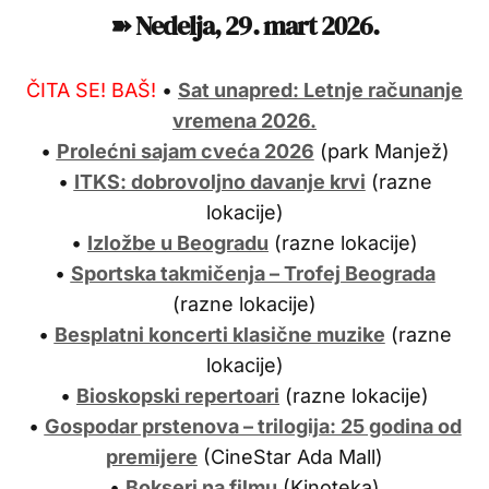
➽ Nedelja, 29. mart 2026.
ČITA SE! BAŠ!
•
Sat unapred: Letnje računanje
vremena 2026.
•
Prolećni sajam cveća 2026
(park Manjež)
•
ITKS: dobrovoljno davanje krvi
(razne
lokacije)
•
Izložbe u Beogradu
(razne lokacije)
•
Sportska takmičenja – Trofej Beograda
(razne lokacije)
•
Besplatni koncerti klasične muzike
(razne
lokacije)
•
Bioskopski repertoari
(razne lokacije)
•
Gospodar prstenova – trilogija: 25 godina od
premijere
(CineStar Ada Mall)
•
Bokseri na filmu
(Kinoteka)