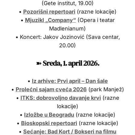
(Gete institut, 19.00)
•
Pozorišni repertoari
(razne lokacije)
•
Mjuzikl „Company“
(Opera i teatar
Madlenianum)
• Koncert: Jakov Jozinović (Sava centar,
20.00)
➽
Sreda, 1. april 2026.
•
Iz arhive: Prvi april – Dan šale
•
Prolećni sajam cveća 2026
(park Manjež)
•
ITKS: dobrovoljno davanje krvi
(razne
lokacije)
•
Izložbe u Beogradu
(razne lokacije)
•
Bioskopski repertoari
(razne lokacije)
•
Sećanje: Bad Kort / Bokseri na filmu