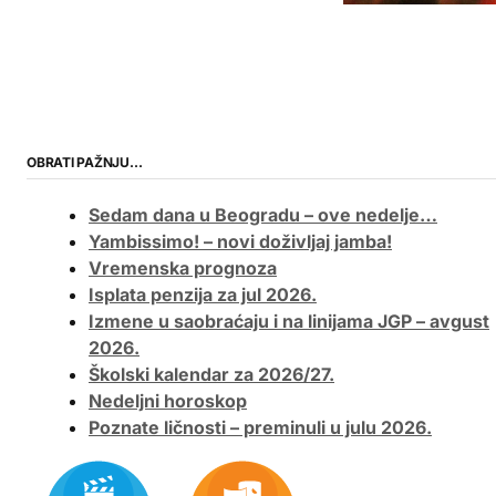
OBRATI PAŽNJU…
Sedam dana u Beogradu – ove nedelje…
Yambissimo! – novi doživljaj jamba!
Vremenska prognoza
Isplata penzija za jul 2026.
Izmene u saobraćaju i na linijama JGP – avgust
2026.
Školski kalendar za 2026/27.
Nedeljni horoskop
Poznate ličnosti – preminuli u julu 2026.