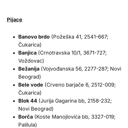
Pijace
Banovo brdo
(Požeška 41, 2541-667;
Čukarica)
Banjica
(Crnotravska 10/1, 3671-727;
Voždovac)
Bežanija
(Vojvođanska 56, 2277-287; Novi
Beograd)
Bele vode
(Crveno barjače 6, 2512-009;
Čukarica)
Blok 44
(Jurija Gagarina bb, 2158-232;
Novi Beograd)
Borča
(Koste Manojlovića bb, 3327-019;
Palilula)