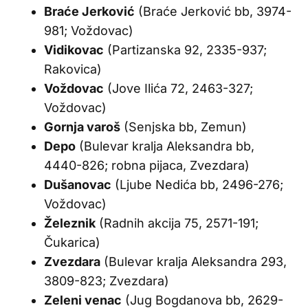
Braće Jerković
(Braće Jerković bb, 3974-
981; Voždovac)
Vidikovac
(Partizanska 92, 2335-937;
Rakovica)
Voždovac
(Jove Ilića 72, 2463-327;
Voždovac)
Gornja varoš
(Senjska bb, Zemun)
Depo
(Bulevar kralja Aleksandra bb,
4440-826; robna pijaca, Zvezdara)
Dušanovac
(Ljube Nedića bb, 2496-276;
Voždovac)
Železnik
(Radnih akcija 75, 2571-191;
Čukarica)
Zvezdara
(Bulevar kralja Aleksandra 293,
3809-823; Zvezdara)
Zeleni venac
(Jug Bogdanova bb, 2629-