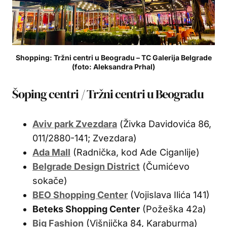
Shopping: Tržni centri u Beogradu – TC Galerija Belgrade
(foto: Aleksandra Prhal)
Šoping centri / Tržni centri u Beogradu
Aviv park Zvezdara
(Živka Davidovića 86,
011/2880-141; Zvezdara)
Ada Mall
(Radnička, kod Ade Ciganlije)
Belgrade Design District
(Čumićevo
sokače)
BEO Shopping Center
(Vojislava Ilića 141)
Beteks Shopping Center
(Požeška 42a)
Big Fashion
(Višnjička 84, Karaburma)