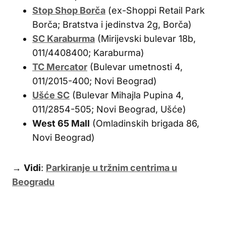
Stop Shop Borča
(ex-Shoppi Retail Park
Borča; Bratstva i jedinstva 2g, Borča)
SC Karaburma
(Mirijevski bulevar 18b,
011/4408400; Karaburma)
TC Mercator
(Bulevar umetnosti 4,
011/2015-400; Novi Beograd)
Ušće SC
(Bulevar Mihajla Pupina 4,
011/2854-505; Novi Beograd, Ušće)
West 65 Mall
(Omladinskih brigada 86,
Novi Beograd)
→
Vidi
:
Parkiranje u tržnim centrima u
Beogradu