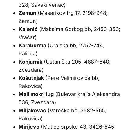
328; Savski venac)
Zemun
(Masarikov trg 17, 2198-948;
Zemun)
Kalenić
(Maksima Gorkog bb, 2450-350;
Vračar)
Karaburma
(Uralska bb, 2757-744;
Palilula)
Konjarnik
(Ustanička 205, 4887-640;
Zvezdara)
Košutnjak
(Pere Velimirovića bb,
Rakovica)
Mali mokri lug
(Bulevar kralja Aleksandra
536; Zvezdara)
Miljakovac
(Vareška bb, 3582-565;
Rakovica)
Mirijevo
(Matice srpske 43, 3426-545;