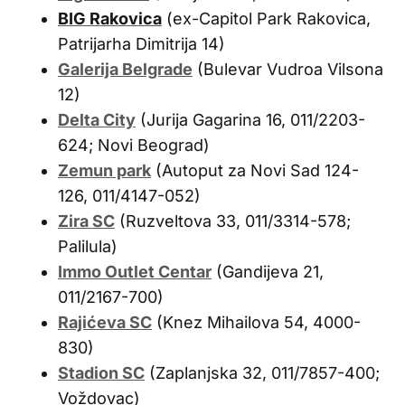
BIG Rakovica
(ex-Capitol Park Rakovica,
Patrijarha Dimitrija 14)
Galerija Belgrade
(Bulevar Vudroa Vilsona
12)
Delta City
(Jurija Gagarina 16, 011/2203-
624; Novi Beograd)
Zemun park
(Autoput za Novi Sad 124-
126, 011/4147-052)
Zira SC
(Ruzveltova 33, 011/3314-578;
Palilula)
Immo Outlet Centar
(Gandijeva 21,
011/2167-700)
Rajićeva SC
(Knez Mihailova 54, 4000-
830)
Stadion SC
(Zaplanjska 32, 011/7857-400;
Voždovac)