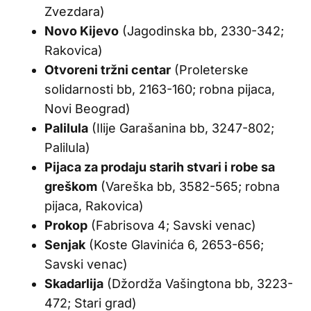
Zvezdara)
Novo Kijevo
(Jagodinska bb, 2330-342;
Rakovica)
Otvoreni tržni centar
(Proleterske
solidarnosti bb, 2163-160; robna pijaca,
Novi Beograd)
Palilula
(Ilije Garašanina bb, 3247-802;
Palilula)
Pijaca za prodaju starih stvari i robe sa
greškom
(Vareška bb, 3582-565; robna
pijaca, Rakovica)
Prokop
(Fabrisova 4; Savski venac)
Senjak
(Koste Glavinića 6, 2653-656;
Savski venac)
Skadarlija
(Džordža Vašingtona bb, 3223-
472; Stari grad)