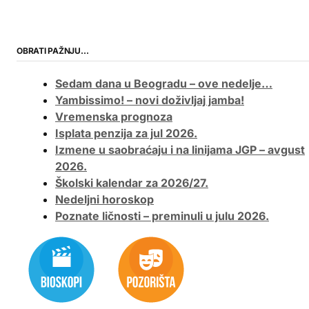
OBRATI PAŽNJU…
Sedam dana u Beogradu – ove nedelje…
Yambissimo! – novi doživljaj jamba!
Vremenska prognoza
Isplata penzija za jul 2026.
Izmene u saobraćaju i na linijama JGP – avgust
2026.
Školski kalendar za 2026/27.
Nedeljni horoskop
Poznate ličnosti – preminuli u julu 2026.