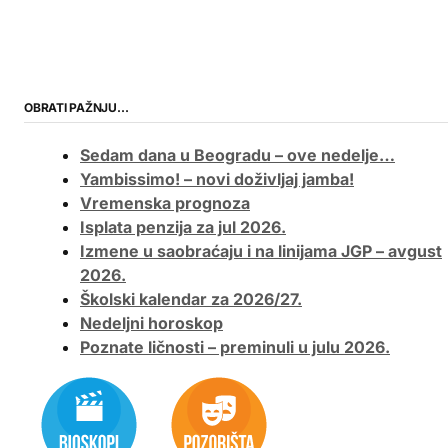
OBRATI PAŽNJU…
Sedam dana u Beogradu – ove nedelje…
Yambissimo! – novi doživljaj jamba!
Vremenska prognoza
Isplata penzija za jul 2026.
Izmene u saobraćaju i na linijama JGP – avgust
2026.
Školski kalendar za 2026/27.
Nedeljni horoskop
Poznate ličnosti – preminuli u julu 2026.