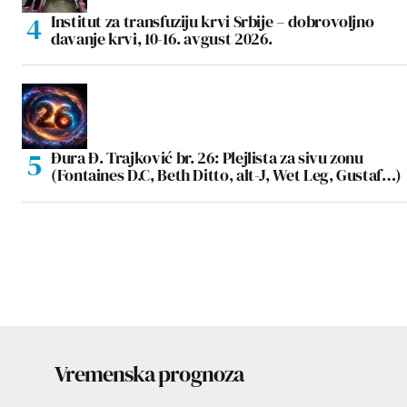
Institut za transfuziju krvi Srbije – dobrovoljno
davanje krvi, 10-16. avgust 2026.
Đura Đ. Trajković br. 26: Plejlista za sivu zonu
(Fontaines D.C, Beth Ditto, alt-J, Wet Leg, Gustaf…)
Vremenska prognoza