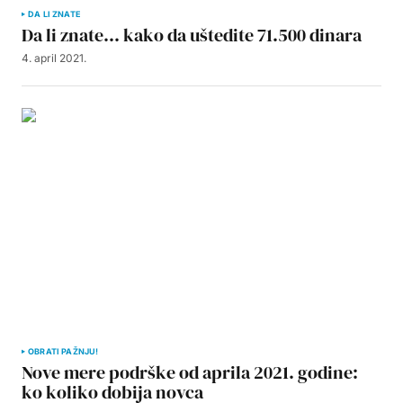
DA LI ZNATE
Da li znate… kako da uštedite 71.500 dinara
4. april 2021.
OBRATI PAŽNJU!
Nove mere podrške od aprila 2021. godine:
ko koliko dobija novca