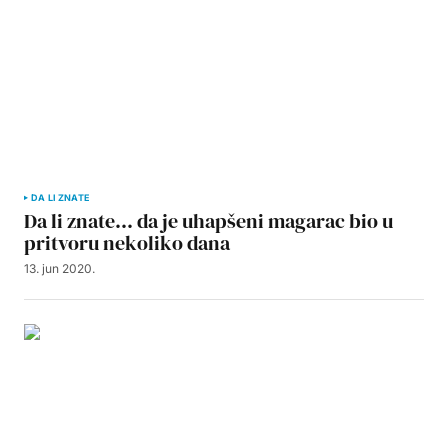
DA LI ZNATE
Da li znate… da je uhapšeni magarac bio u
pritvoru nekoliko dana
13. jun 2020.