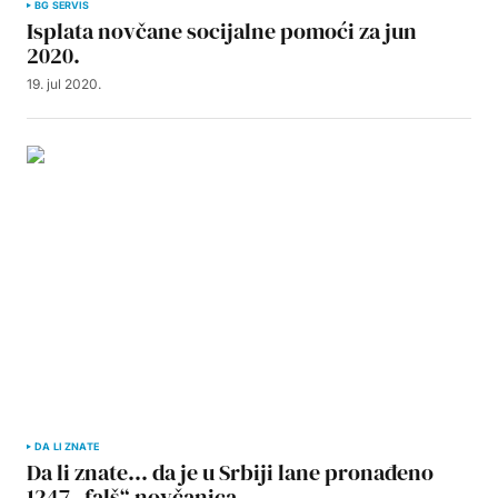
BG SERVIS
Isplata novčane socijalne pomoći za jun
2020.
19. jul 2020.
DA LI ZNATE
Da li znate… da je u Srbiji lane pronađeno
1247 „falš“ novčanica