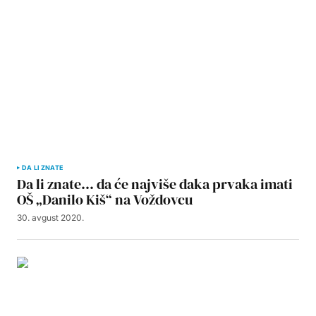
DA LI ZNATE
Da li znate… da će najviše đaka prvaka imati
OŠ „Danilo Kiš“ na Voždovcu
30. avgust 2020.