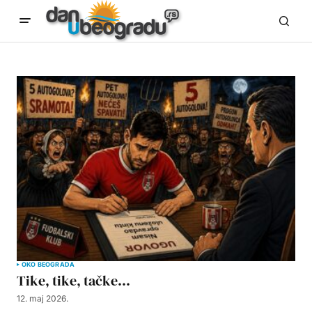
OKO BEOGRADA
Tike, tike, tačke…
12. maj 2026.