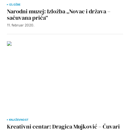
IZLOŽBE
Narodni muzej: Izložba „Novac i država –
sačuvana priča“
11. februar 2020.
KNJIŽEVNOST
Kreativni centar: Dragica Mujković – Čuvari