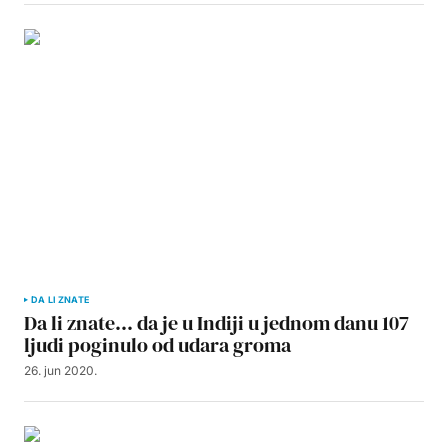
DA LI ZNATE
Da li znate… da je u Indiji u jednom danu 107
ljudi poginulo od udara groma
26. jun 2020.