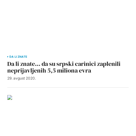
DA LI ZNATE
Da li znate… da su srpski carinici zaplenili
neprijavljenih 5,5 miliona evra
29. avgust 2020.