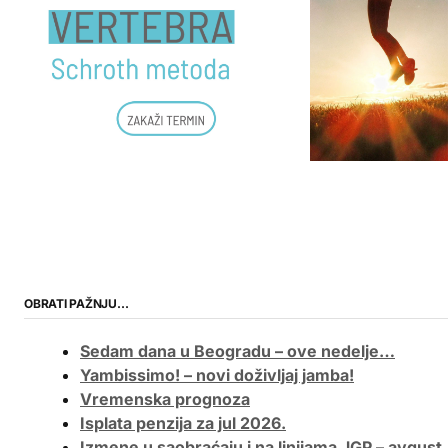
OBRATI PAŽNJU…
Sedam dana u Beogradu – ove nedelje…
Yambissimo! – novi doživljaj jamba!
Vremenska prognoza
Isplata penzija za jul 2026.
Izmene u saobraćaju i na linijama JGP – avgust