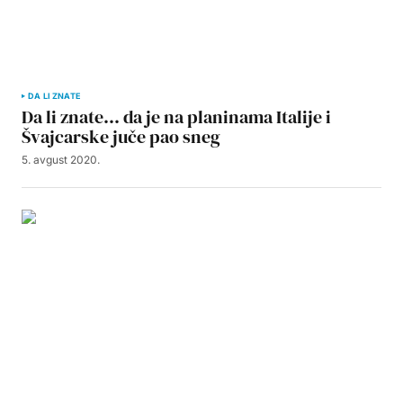
DA LI ZNATE
Da li znate… da je na planinama Italije i
Švajcarske juče pao sneg
5. avgust 2020.