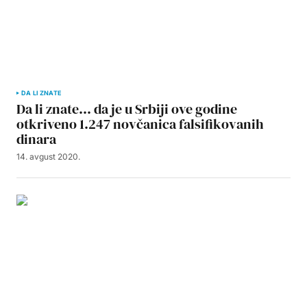
DA LI ZNATE
Da li znate… da je u Srbiji ove godine
otkriveno 1.247 novčanica falsifikovanih
dinara
14. avgust 2020.