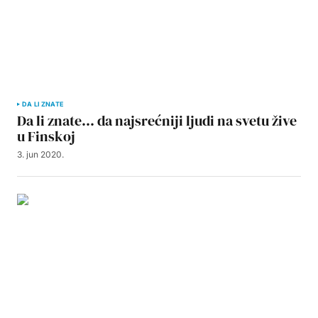
DA LI ZNATE
Da li znate… da najsrećniji ljudi na svetu žive
u Finskoj
3. jun 2020.