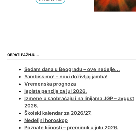
OBRATI PAŽNJU…
Sedam dana u Beogradu – ove nedelje…
Yambissimo! – novi doživljaj jamba!
Vremenska prognoza
Isplata penzija za jul 2026.
Izmene u saobraćaju i na linijama JGP – avgust
2026.
Školski kalendar za 2026/27.
Nedeljni horoskop
Poznate ličnosti – preminuli u julu 2026.