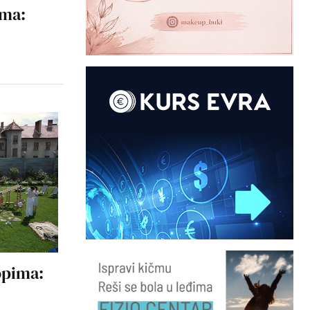
ima:
opima: