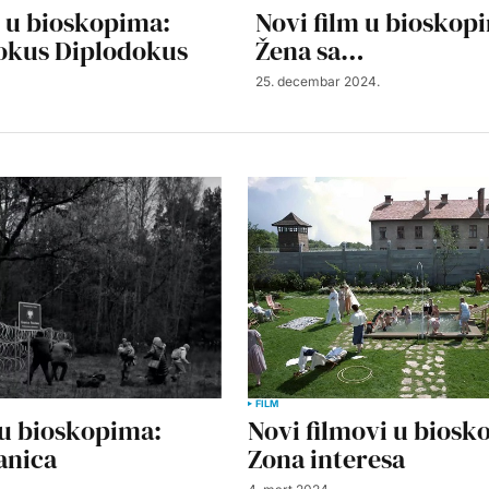
m u bioskopima:
Novi film u bioskop
okus Diplodokus
Žena sa…
25. decembar 2024.
FILM
 u bioskopima:
Novi filmovi u biosk
anica
Zona interesa