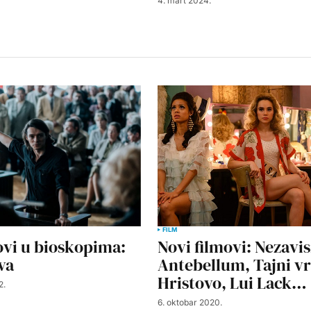
4. mart 2024.
FILM
ovi u bioskopima:
Novi filmovi: Nezavis
va
Antebellum, Tajni vr
Hristovo, Lui Lack…
2.
6. oktobar 2020.