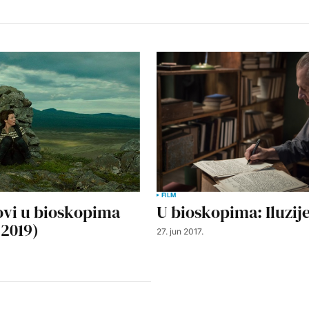
FILM
ovi u bioskopima
U bioskopima: Iluzij
 2019)
27. jun 2017.