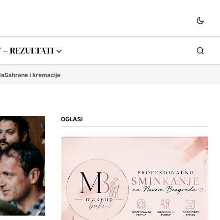
 – REZULTATI
da
Sahrane i kremacije
OGLASI