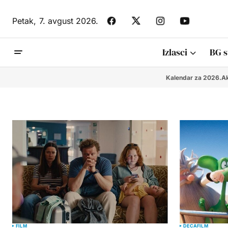
Petak,
7. avgust 2026.
Izlasci
BG s
Kalendar za 2026.
Ak
FILM
DECA
FILM