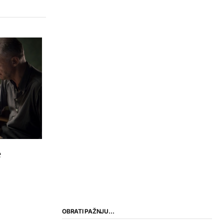
e
OBRATI PAŽNJU…