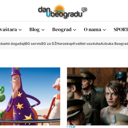
vaštara
Blog
Beograd
O nama
SPORT
tuelni događaji
BG servis
BG za DŽ
Horoskop
Kvalitet vazduha
Azbuka Beogra
FILM