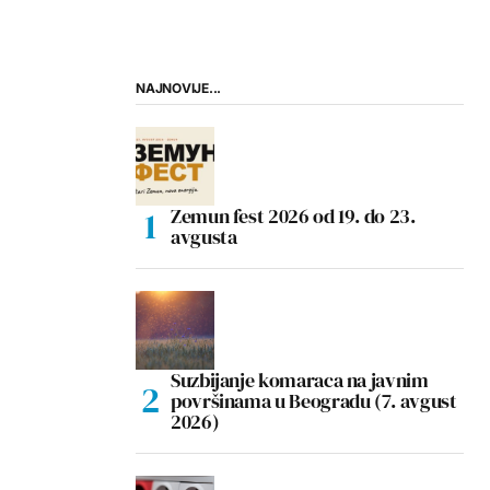
NAJNOVIJE...
Zemun fest 2026 od 19. do 23.
avgusta
Suzbijanje komaraca na javnim
površinama u Beogradu (7. avgust
2026)