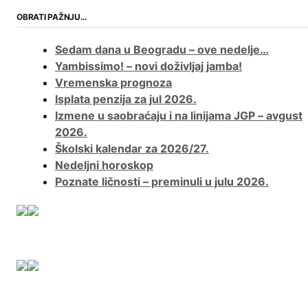
OBRATI PAŽNJU…
Sedam dana u Beogradu – ove nedelje…
Yambissimo! – novi doživljaj jamba!
Vremenska prognoza
Isplata penzija za jul 2026.
Izmene u saobraćaju i na linijama JGP – avgust
2026.
Školski kalendar za 2026/27.
Nedeljni horoskop
Poznate ličnosti – preminuli u julu 2026.