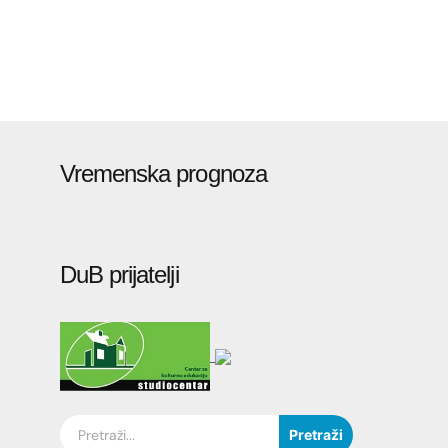
Vremenska prognoza
DuB prijatelji
Pretraži