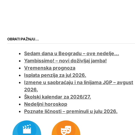
OBRATI PAŽNJU…
Sedam dana u Beogradu – ove nedelje…
Yambissimo! – novi doživljaj jamba!
Vremenska prognoza
Isplata penzija za jul 2026.
Izmene u saobraćaju i na linijama JGP – avgust
2026.
Školski kalendar za 2026/27.
Nedeljni horoskop
Poznate ličnosti – preminuli u julu 2026.