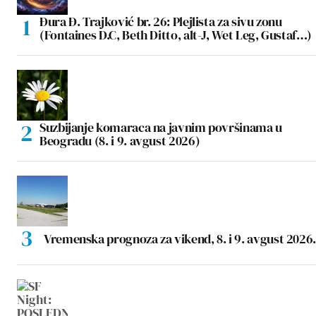
Đura Đ. Trajković br. 26: Plejlista za sivu zonu
(Fontaines D.C, Beth Ditto, alt-J, Wet Leg, Gustaf…)
Suzbijanje komaraca na javnim površinama u
Beogradu (8. i 9. avgust 2026)
Vremenska prognoza za vikend, 8. i 9. avgust 2026.