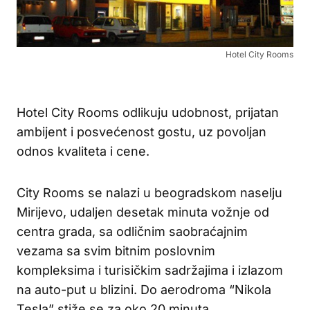
Hotel City Rooms
Hotel City Rooms odlikuju udobnost, prijatan
ambijent i posvećenost gostu, uz povoljan
odnos kvaliteta i cene.
City Rooms se nalazi u beogradskom naselju
Mirijevo, udaljen desetak minuta vožnje od
centra grada, sa odličnim saobraćajnim
vezama sa svim bitnim poslovnim
kompleksima i turisičkim sadržajima i izlazom
na auto-put u blizini. Do aerodroma “Nikola
Tesla” stiže se za oko 20 minuta.