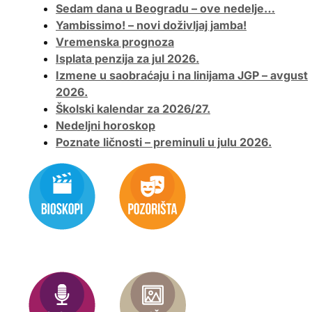
Sedam dana u Beogradu – ove nedelje…
Yambissimo! – novi doživljaj jamba!
Vremenska prognoza
Isplata penzija za jul 2026.
Izmene u saobraćaju i na linijama JGP – avgust
2026.
Školski kalendar za 2026/27.
Nedeljni horoskop
Poznate ličnosti – preminuli u julu 2026.