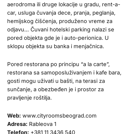
aerodroma ili druge lokacije u gradu, rent-a-
car, usluga čuvanja dece, pranja, peglanja,
hemijskog čišćenja, produženo vreme za
odjavu… Čuvani hotelski parking nalazi se
pored objekta gde je i auto-perionica. U
sklopu objekta su banka i menjačnica.
Pored restorana po principu “a la carte”,
restorana sa samoposluživanjem i kafe bara,
gosti mogu uživati u bašti, na terasi za
sunčanje, a obezbeđen je i prostor za
pravljenje roštilja.
Web:
www.cityroomsbeograd.com
Adresa:
Rableova 1
Telefon:
+381 11 3436 540