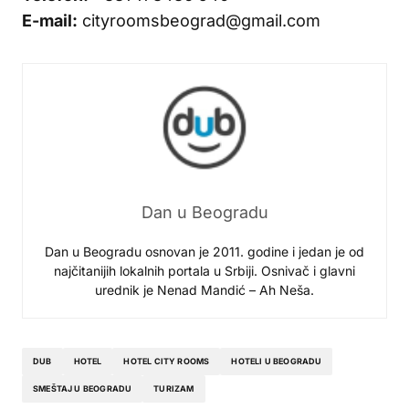
E-mail:
cityroomsbeograd@gmail.com
Dan u Beogradu
Dan u Beogradu osnovan je 2011. godine i jedan je od
najčitanijih lokalnih portala u Srbiji. Osnivač i glavni
urednik je Nenad Mandić – Ah Neša.
DUB
HOTEL
HOTEL CITY ROOMS
HOTELI U BEOGRADU
SMEŠTAJ U BEOGRADU
TURIZAM