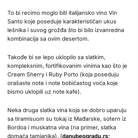
To bi recimo moglo biti italijansko vino Vin
Santo koje poseduje karakterističan ukus
lešnika i suvog grožđa što bi bilo izvanredna
kombinacija sa ovim desertom.
Takođe bi se lepo uklopilo sa slatkim,
kompleksnim, fortifikovanim vinima kao što je
Cream Sherry i Ruby Porto (koja poseduju
orašaste note i note bobičastog voća koje
bismo uklopili uz note kafe).
Neka druga slatka vina koja se dobro uparuju
sa tiramisuom su tokaj iz Mađarske, sotern iz
Bordoa i muskatna vina (na primer, slatka
domaća tamjanika). (
danubeogradu.rs;