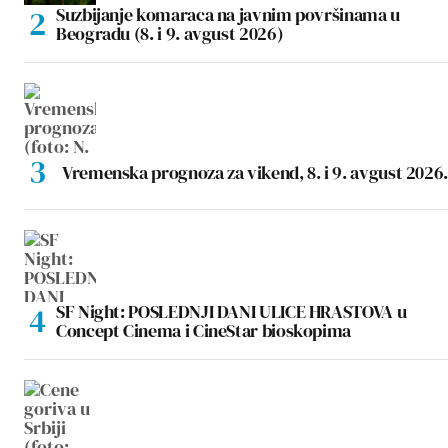
Suzbijanje komaraca na javnim površinama u
Beogradu (8. i 9. avgust 2026)
Vremenska prognoza za vikend, 8. i 9. avgust 2026.
SF Night: POSLEDNJI DANI ULICE HRASTOVA u
Concept Cinema i CineStar bioskopima