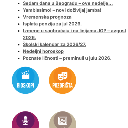
Sedam dana u Beogradu – ove nedelje…
Yambissimo! – novi doživljaj jamba!
Vremenska prognoza
Isplata penzija za jul 2026.
Izmene u saobraćaju i na linijama JGP – avgust
2026.
Školski kalendar za 2026/27.
Nedeljni horoskop
Poznate ličnosti – preminuli u julu 2026.