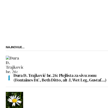
NAJNOVIJE...
Đura Đ. Trajković br. 26: Plejlista za sivu zonu
(Fontaines D.C, Beth Ditto, alt-J, Wet Leg, Gustaf…)