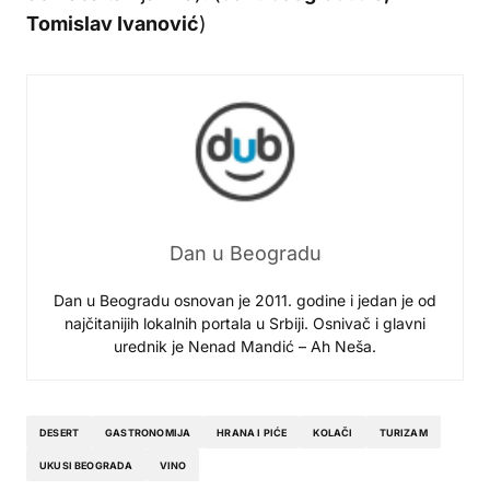
Tomislav Ivanović
)
Dan u Beogradu
Dan u Beogradu osnovan je 2011. godine i jedan je od
najčitanijih lokalnih portala u Srbiji. Osnivač i glavni
urednik je Nenad Mandić – Ah Neša.
DESERT
GASTRONOMIJA
HRANA I PIĆE
KOLAČI
TURIZAM
UKUSI BEOGRADA
VINO