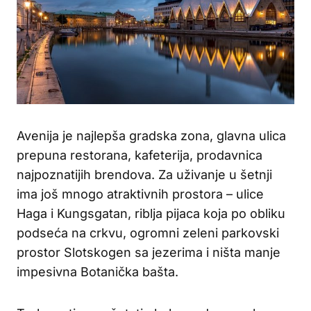
Avenija je najlepša gradska zona, glavna ulica
prepuna restorana, kafeterija, prodavnica
najpoznatijih brendova. Za uživanje u šetnji
ima još mnogo atraktivnih prostora – ulice
Haga i Kungsgatan, riblja pijaca koja po obliku
podseća na crkvu, ogromni zeleni parkovski
prostor Slotskogen sa jezerima i ništa manje
impesivna Botanička bašta.