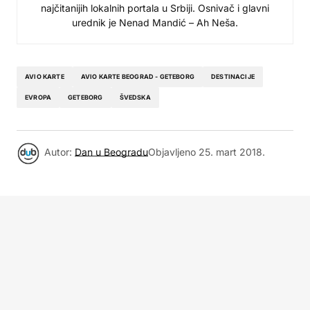
najčitanijih lokalnih portala u Srbiji. Osnivač i glavni
urednik je Nenad Mandić – Ah Neša.
AVIO KARTE
AVIO KARTE BEOGRAD - GETEBORG
DESTINACIJE
EVROPA
GETEBORG
ŠVEDSKA
Autor:
Dan u Beogradu
Objavljeno
25. mart 2018.