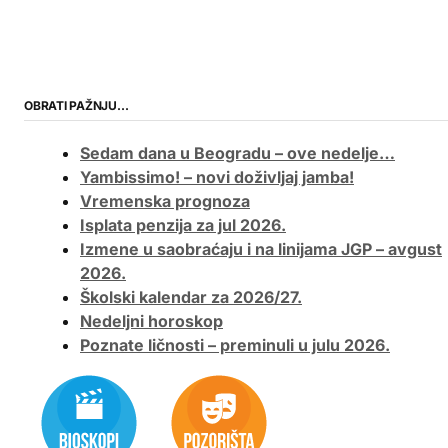
OBRATI PAŽNJU…
Sedam dana u Beogradu – ove nedelje…
Yambissimo! – novi doživljaj jamba!
Vremenska prognoza
Isplata penzija za jul 2026.
Izmene u saobraćaju i na linijama JGP – avgust
2026.
Školski kalendar za 2026/27.
Nedeljni horoskop
Poznate ličnosti – preminuli u julu 2026.