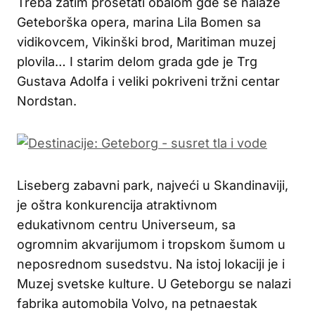
Treba zatim prošetati obalom gde se nalaze
Geteborška opera, marina Lila Bomen sa
vidikovcem, Vikinški brod, Maritiman muzej
plovila… I starim delom grada gde je Trg
Gustava Adolfa i veliki pokriveni tržni centar
Nordstan.
Liseberg zabavni park, najveći u Skandinaviji,
je oštra konkurencija atraktivnom
edukativnom centru Universeum, sa
ogromnim akvarijumom i tropskom šumom u
neposrednom susedstvu. Na istoj lokaciji je i
Muzej svetske kulture. U Geteborgu se nalazi
fabrika automobila Volvo, na petnaestak