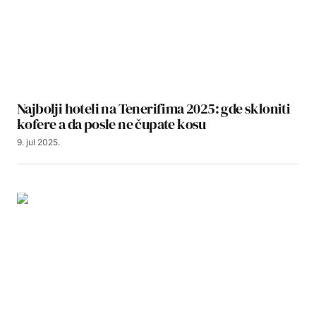
Najbolji hoteli na Tenerifima 2025: gde skloniti
kofere a da posle ne čupate kosu
9. jul 2025.