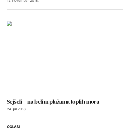
12. novembar 2018.
Sejšeli – na belim plažama toplih mora
24. jul 2018.
OGLASI