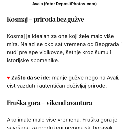
Avala (foto: DepositPhotos.com)
Kosmaj – priroda bez gužve
Kosmaj je idealan za one koji žele malo više
mira. Nalazi se oko sat vremena od Beograda i
nudi prelepe vidikovce, šetnje kroz šumu i
istorijske spomenike.
♥
Zašto da se ide:
manje gužve nego na Avali,
čist vazduh i autentičan doživljaj prirode.
Fruška gora – vikend avantura
Ako imate malo više vremena, Fruška gora je
savršena za produženi prvomajski boravak.