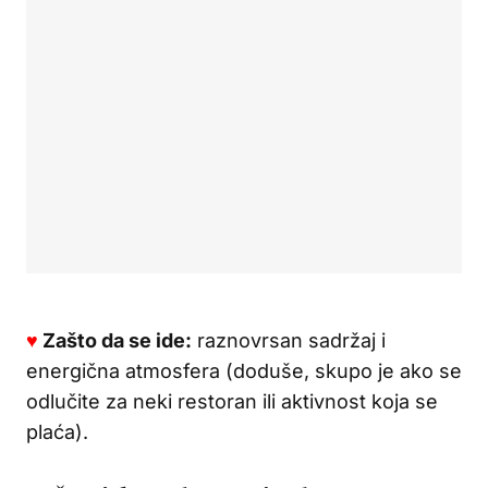
♥
Zašto da se ide:
raznovrsan sadržaj i
energična atmosfera (doduše, skupo je ako se
odlučite za neki restoran ili aktivnost koja se
plaća).