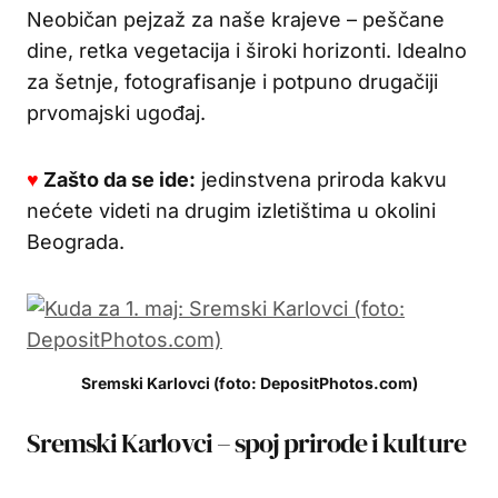
Neobičan pejzaž za naše krajeve – peščane
dine, retka vegetacija i široki horizonti. Idealno
za šetnje, fotografisanje i potpuno drugačiji
prvomajski ugođaj.
♥
Zašto da se ide:
jedinstvena priroda kakvu
nećete videti na drugim izletištima u okolini
Beograda.
Sremski Karlovci (foto: DepositPhotos.com)
Sremski Karlovci – spoj prirode i kulture