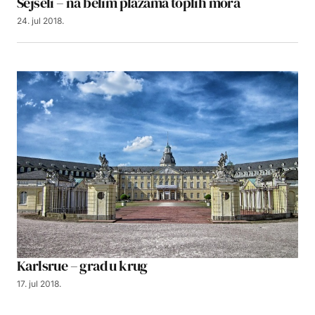
Sejšeli – na belim plažama toplih mora
24. jul 2018.
Karlsrue – grad u krug
17. jul 2018.