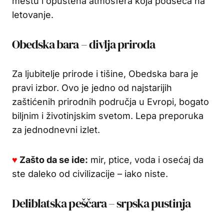
mestu i opuštena atmosfera koja podseća na
letovanje.
Obedska bara – divlja priroda
Za ljubitelje prirode i tišine, Obedska bara je
pravi izbor. Ovo je jedno od najstarijih
zaštićenih prirodnih područja u Evropi, bogato
biljnim i životinjskim svetom. Lepa preporuka
za jednodnevni izlet.
♥
Zašto da se ide:
mir, ptice, voda i osećaj da
ste daleko od civilizacije – iako niste.
Deliblatska peščara – srpska pustinja