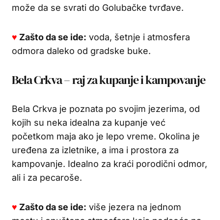
može da se svrati do Golubačke tvrđave.
♥
Zašto da se ide:
voda, šetnje i atmosfera
odmora daleko od gradske buke.
Bela Crkva – raj za kupanje i kampovanje
Bela Crkva je poznata po svojim jezerima, od
kojih su neka idealna za kupanje već
početkom maja ako je lepo vreme. Okolina je
uređena za izletnike, a ima i prostora za
kampovanje. Idealno za kraći porodični odmor,
ali i za pecaroše.
♥
Zašto da se ide:
više jezera na jednom