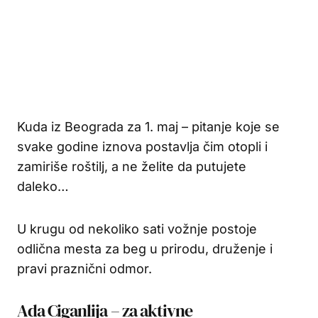
Kuda iz Beograda za 1. maj – pitanje koje se
svake godine iznova postavlja čim otopli i
zamiriše roštilj, a ne želite da putujete
daleko…
U krugu od nekoliko sati vožnje postoje
odlična mesta za beg u prirodu, druženje i
pravi praznični odmor.
Ada Ciganlija – za aktivne