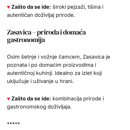
♥
Zašto da se ide:
široki pejzaži, tišina i
autentičan doživljaj prirode.
Zasavica – priroda i domaća
gastronomija
Osim šetnje i vožnje čamcem, Zasavica je
poznata i po domaćim proizvodima i
autentičnoj kuhinji. Idealno za izlet koji
uključuje i uživanje u hrani.
♥
Zašto da se ide:
kombinacija prirode i
gastronomskog doživljaja.
*****