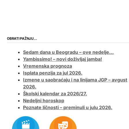
OBRATI PAŽNJU…
Sedam dana u Beogradu – ove nedelje…
Yambissimo! – novi doživljaj jamba!
Vremenska prognoza
Isplata penzija za jul 2026.
Izmene u saobraćaju i na linijama JGP – avgust
2026.
Školski kalendar za 2026/27.
Nedeljni horoskop
Poznate ličnosti – preminuli u julu 2026.