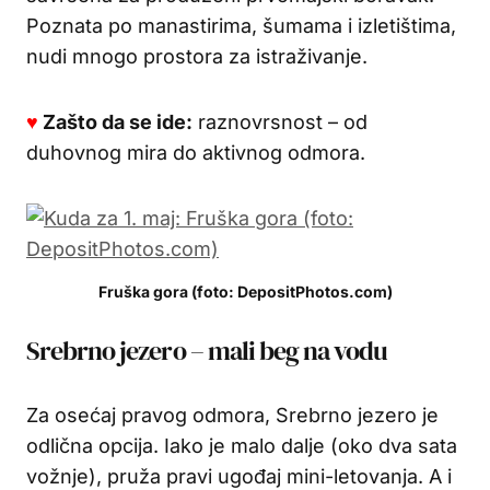
Poznata po manastirima, šumama i izletištima,
nudi mnogo prostora za istraživanje.
♥
Zašto da se ide:
raznovrsnost – od
duhovnog mira do aktivnog odmora.
Fruška gora (foto: DepositPhotos.com)
Srebrno jezero – mali beg na vodu
Za osećaj pravog odmora, Srebrno jezero je
odlična opcija. Iako je malo dalje (oko dva sata
vožnje), pruža pravi ugođaj mini-letovanja. A i