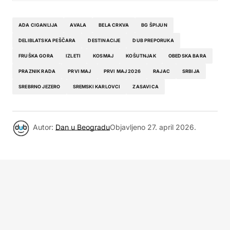
ADA CIGANLIJA
AVALA
BELA CRKVA
BG ŠPIJUN
DELIBLATSKA PEŠČARA
DESTINACIJE
DUB PREPORUKA
FRUŠKA GORA
IZLETI
KOSMAJ
KOŠUTNJAK
OBEDSKA BARA
PRAZNIK RADA
PRVI MAJ
PRVI MAJ 2026
RAJAC
SRBIJA
SREBRNO JEZERO
SREMSKI KARLOVCI
ZASAVICA
Autor:
Dan u Beogradu
Objavljeno
27. april 2026.