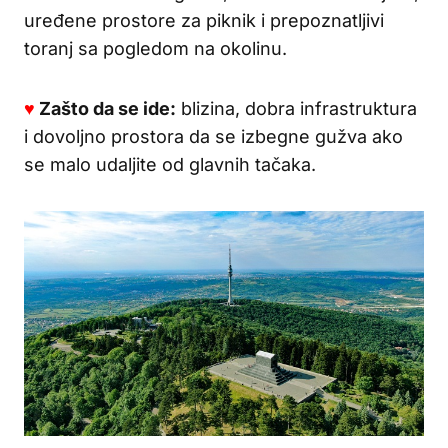
uređene prostore za piknik i prepoznatljivi
toranj sa pogledom na okolinu.
♥
Zašto da se ide:
blizina, dobra infrastruktura
i dovoljno prostora da se izbegne gužva ako
se malo udaljite od glavnih tačaka.