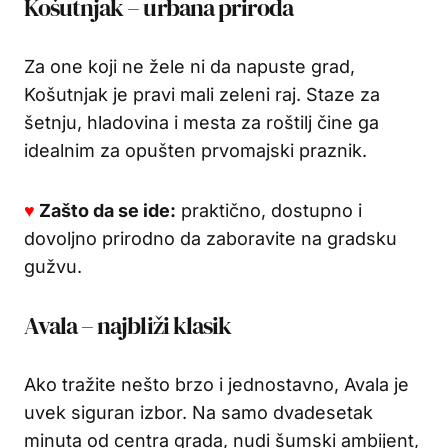
Košutnjak – urbana priroda
Za one koji ne žele ni da napuste grad,
Košutnjak je pravi mali zeleni raj. Staze za
šetnju, hladovina i mesta za roštilj čine ga
idealnim za opušten prvomajski praznik.
♥
Zašto da se ide:
praktično, dostupno i
dovoljno prirodno da zaboravite na gradsku
gužvu.
Avala – najbliži klasik
Ako tražite nešto brzo i jednostavno, Avala je
uvek siguran izbor. Na samo dvadesetak
minuta od centra grada, nudi šumski ambijent,