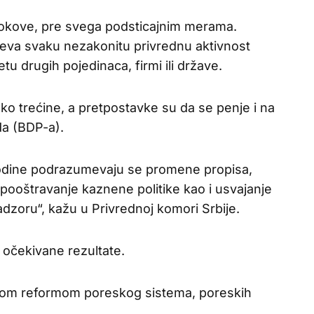
tokove, pre svega podsticajnim merama.
va svaku nezakonitu privrednu aktivnost
tu drugih pojedinaca, firmi ili države.
ko trećine, a pretpostavke su da se penje i na
a (BDP-a).
godine podrazumevaju se promene propisa,
pooštravanje kaznene politike kao i usvajanje
zoru“, kažu u Privrednoj komori Srbije.
i očekivane rezultate.
nom reformom poreskog sistema, poreskih