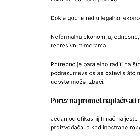
Dokle god je rad u legalnoj ekonom
Neformalna ekonomija, odnosno, r
represivnim merama.
Potrebno je paralelno raditi na š
podrazumeva da se ostavlja što 
uopšte može izbeći.
Porez na promet naplaćivati 
Jedan od efikasnijih načina jeste
proizvođača, a kod inostrane robe