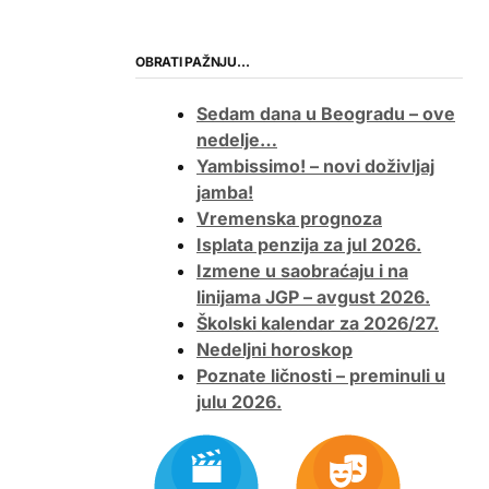
OBRATI PAŽNJU…
Sedam dana u Beogradu – ove
nedelje…
Yambissimo! – novi doživljaj
jamba!
Vremenska prognoza
Isplata penzija za jul 2026.
Izmene u saobraćaju i na
linijama JGP – avgust 2026.
Školski kalendar za 2026/27.
Nedeljni horoskop
Poznate ličnosti – preminuli u
julu 2026.