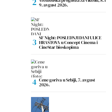
Vremenska prognoza za vikend, 8. i
9. avgust 2026.
SF Night: POSLEDNJI DANI ULICE
HRASTOVA u Concept Cinema i
CineStar bioskopima
Cene goriva u Srbiji, 7. avgust
2026.