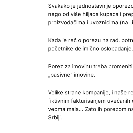
Svakako je jednostavnije oporezo
nego od više hiljada kupaca i pr
proizvođačima i uvoznicima (na „i
Kada je reč o porezu na rad, pot
početnike delimično oslobađanje.
Porez za imovinu treba promeniti
„pasivne“ imovine.
Velike strane kompanije, i naše re
fiktivnim fakturisanjem uvećanih 
veoma mala… Zato ih porezom na 
Srbiji.