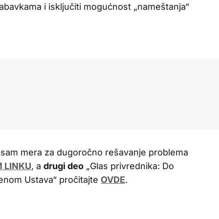
nabavkama i isključiti mogućnost „nameštanja“
 Osam mera za dugoročno rešavanje problema
 LINKU
, a
drugi deo
„Glas privrednika: Do
enom Ustava“ pročitajte
OVDE
.