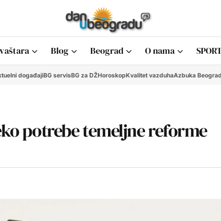
vaštara
Blog
Beograd
O nama
SPORT
tuelni događaji
BG servis
BG za DŽ
Horoskop
Kvalitet vazduha
Azbuka Beogra
reko potrebe temeljne reforme