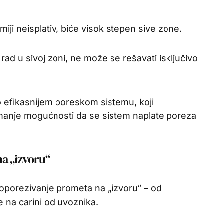
iji neisplativ, biće visok stepen sive zone.
ad u sivoj zoni, ne može se rešavati isključivo
to efikasnijem poreskom sistemu, koji
manje mogućnosti da se sistem naplate poreza
na „izvoru“
 oporezivanje prometa na „izvoru“ – od
 na carini od uvoznika.