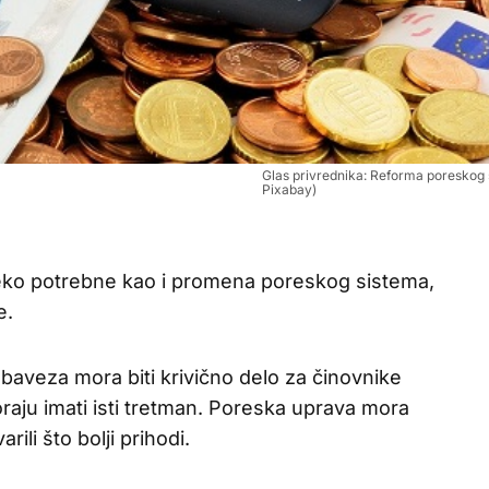
Glas privrednika: Reforma poreskog s
Pixabay)
eko potrebne kao i promena poreskog sistema,
e.
baveza mora biti krivično delo za činovnike
raju imati isti tretman. Poreska uprava mora
arili što bolji prihodi.