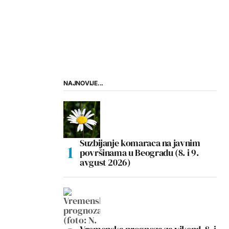
NAJNOVIJE...
Suzbijanje komaraca na javnim
površinama u Beogradu (8. i 9.
avgust 2026)