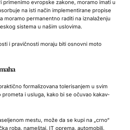
eri primenimo evropske zakone, moramo imati u
psorbuje na isti način implementirane propise
ga moramo permanentno raditi na iznalaženju
reskog sistema u našim uslovima.
ti i pravičnosti moraju biti osnovni moto
 maha
praktično formalizovana tolerisanjem u svim
o prometa i usluga, kako bi se očuvao kakav-
naseljenom mestu, može da se kupi na „crno“
ička roba, nameštaj, IT oprema, automobili,