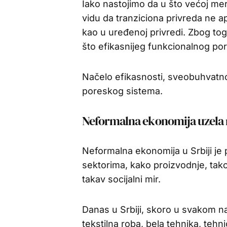
Iako nastojimo da u što većoj m
vidu da tranziciona privreda ne a
kao u uređenoj privredi. Zbog to
što efikasnijeg funkcionalnog po
Načelo efikasnosti, sveobuhvatnos
poreskog sistema.
Neformalna ekonomija uzela
Neformalna ekonomija u Srbiji je 
sektorima, kako proizvodnje, tak
takav socijalni mir.
Danas u Srbiji, skoro u svakom 
tekstilna roba, bela tehnika, tehn