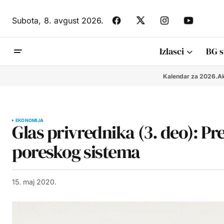
Subota,
8. avgust 2026.
Izlasci
BG s
Kalendar za 2026.
Ak
EKONOMIJA
Glas privrednika (3. deo): P
poreskog sistema
15. maj 2020.