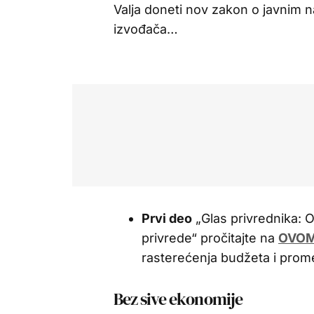
Valja doneti nov zakon o javnim 
izvođača…
Prvi deo
„Glas privrednika:
privrede“ pročitajte na
OVOM
rasterećenja budžeta i prom
Bez sive ekonomije