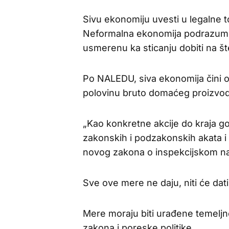
Sivu ekonomiju uvesti u legalne 
Neformalna ekonomija podrazume
usmerenu ka sticanju dobiti na šte
Po NALEDU, siva ekonomija čini o
polovinu bruto domaćeg proizvod
„Kao konkretne akcije do kraja 
zakonskih i podzakonskih akata i 
novog zakona o inspekcijskom nad
Sve ove mere ne daju, niti će dat
Mere moraju biti urađene temelj
zakona i poreske politike.