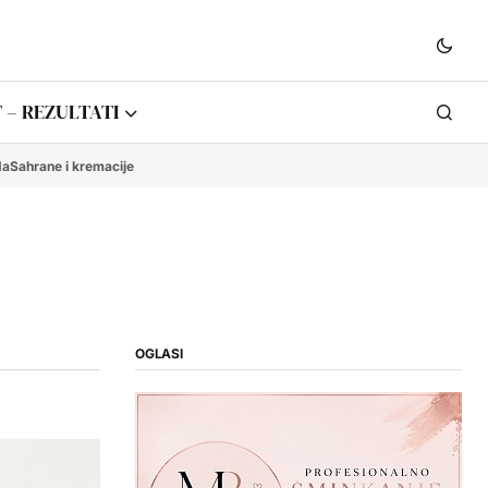
 – REZULTATI
da
Sahrane i kremacije
OGLASI