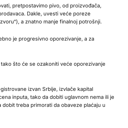
vati, pretpostavimo pivo, od proizvođača,
eprodavaca. Dakle, uvesti veće poreze
zvoru“), a znatno manje finalnoj potrošnji.
rebno je progresivno oporezivanje, a za
 tako što će se ozakoniti veće oporezivanje
gistrovane izvan Srbije, izvlače kapital
cena inputa, tako da dobiti uglavnom nema ili je
dobit treba primorati da obaveze plaćaju u