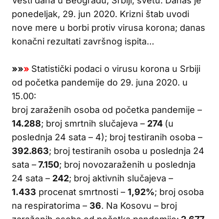
Vesti dana u Beogradu, Srbiji, svetu. Danas je
ponedeljak, 29. jun 2020. Krizni štab uvodi
nove mere u borbi protiv virusa korona; danas
konačni rezultati završnog ispita…
»
»
»
Statistički podaci o virusu korona u Srbiji
od početka pandemije do 29. juna 2020. u
15.00:
broj zaraženih osoba od početka pandemije –
14.288
; broj smrtnih slučajeva –
274
(u
poslednja 24 sata – 4); broj testiranih osoba –
392.863
; broj testiranih osoba u poslednja 24
sata –
7.150
; broj novozaraženih u poslednja
24 sata –
242
; broj aktivnih slučajeva –
1.433
procenat smrtnosti –
1,92%
; broj osoba
na respiratorima –
36
. Na Kosovu – broj