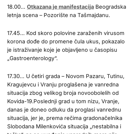
18.00…
Otkazana je manifestacija
Beogradska
letnja scena – Pozorište na Tašmajdanu.
17.45… Kod skoro polovine zaraženih virusom
korona dođe do promene čula ukus, pokazalo
je istraživanje koje je objavljeno u časopisu
„Gastroenterology“.
17.30… U četiri grada – Novom Pazaru, Tutinu,
Kragujevcu i Vranju proglašena je vanredna
situacija zbog velikog broja novoobolelih od
Kovida-19.Poslednji grad u tom nizu, Vranje,
danas je doneo odluku da proglasi vanrednu
situacija, jer je, prema rečima gradonačelnika
Slobodana Milenkovića situacija „nestabilna i