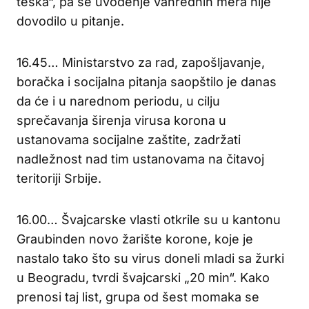
teška“, pa se uvođenje vanrednih mera nije
dovodilo u pitanje.
16.45… Ministarstvo za rad, zapošljavanje,
boračka i socijalna pitanja saopštilo je danas
da će i u narednom periodu, u cilju
sprečavanja širenja virusa korona u
ustanovama socijalne zaštite, zadržati
nadležnost nad tim ustanovama na čitavoj
teritoriji Srbije.
16.00… Švajcarske vlasti otkrile su u kantonu
Graubinden novo žarište korone, koje je
nastalo tako što su virus doneli mladi sa žurki
u Beogradu, tvrdi švajcarski „20 min“. Kako
prenosi taj list, grupa od šest momaka se