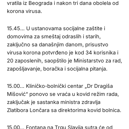
vratila iz Beograda i nakon tri dana obolela od
korona virusa.
15.45… U ustanovama socijalne zaštite i
domovima za smeštaj odraslih i starih,
zaključno sa današnjim danom, prisustvo
virusa korona potvrđeno je kod 34 korisnika i
20 zaposlenih, saopštilo je Ministarstvo za rad,
zapošljavanje, boračka i socijalna pitanja.
15.00… Kliničko-bolnički centar „Dr Dragiša
Mišović“ ponovo se vraća u kovid režim rada,
zaključak je sastanka ministra zdravlja
Zlatibora Lončara sa direktorima kovid bolnica.
15.00… Fontana na Trgu Slavija sutra će od