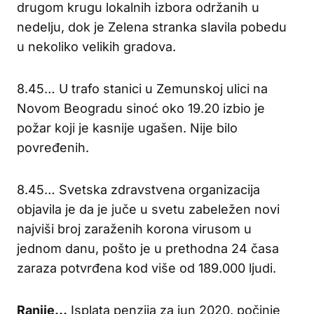
drugom krugu lokalnih izbora održanih u
nedelju, dok je Zelena stranka slavila pobedu
u nekoliko velikih gradova.
8.45… U trafo stanici u Zemunskoj ulici na
Novom Beogradu sinoć oko 19.20 izbio je
požar koji je kasnije ugašen. Nije bilo
povređenih.
8.45… Svetska zdravstvena organizacija
objavila je da je juče u svetu zabeležen novi
najviši broj zaraženih korona virusom u
jednom danu, pošto je u prethodna 24 časa
zaraza potvrđena kod više od 189.000 ljudi.
Ranije…
Isplata penzija za jun 2020. počinje