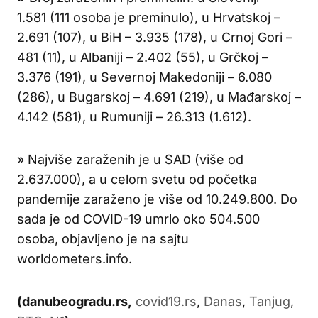
1.581 (111 osoba je preminulo), u Hrvatskoj –
2.691 (107), u BiH – 3.935 (178), u Crnoj Gori –
481 (11), u Albaniji – 2.402 (55), u Grčkoj –
3.376 (191), u Severnoj Makedoniji – 6.080
(286), u Bugarskoj – 4.691 (219), u Mađarskoj –
4.142 (581), u Rumuniji – 26.313 (1.612).
» Najviše zaraženih je u SAD (više od
2.637.000), a u celom svetu od početka
pandemije zaraženo je više od 10.249.800. Do
sada je od COVID-19 umrlo oko 504.500
osoba, objavljeno je na sajtu
worldometers.info.
(danubeogradu.rs,
covid19.rs
,
Danas
,
Tanjug
,