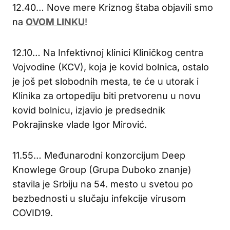
12.40… Nove mere Kriznog štaba objavili smo
na
OVOM LINKU
!
12.10… Na Infektivnoj klinici Kliničkog centra
Vojvodine (KCV), koja je kovid bolnica, ostalo
je još pet slobodnih mesta, te će u utorak i
Klinika za ortopediju biti pretvorenu u novu
kovid bolnicu, izjavio je predsednik
Pokrajinske vlade Igor Mirović.
11.55… Međunarodni konzorcijum Deep
Knowlege Group (Grupa Duboko znanje)
stavila je Srbiju na 54. mesto u svetou po
bezbednosti u slučaju infekcije virusom
COVID19.