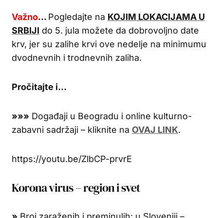
Važno
…
Pogledajte na
KOJIM LOKACIJAMA U
SRBIJI
do 5. jula možete da dobrovoljno date
krv, jer su zalihe krvi ove nedelje na minimumu
dvodnevnih i trodnevnih zaliha.
Pročitajte i…
»»»
Događaji u Beogradu i online kulturno-
zabavni sadržaji – kliknite na
OVAJ LINK
.
https://youtu.be/ZlbCP-prvrE
Korona virus – region i svet
»
Broj zaraženih i preminulih: u Sloveniji –