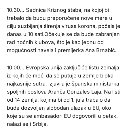
10.30… Sednica Kriznog štaba, na kojoj bi
trebalo da budu preporučene nove mere u
cilju suzbijanja širenja virusa korona, počela je
danas u 10 sati.Očekuje se da bude zabranjen
rad noćnih klubova, što je kao jednu od
mogućnosti navela i premijerka Ana Brnabić.
10.00… Evropska unija zaključiće listu zemalja
iz kojih će moći da se putuje u zemlje bloka
najkasnije sutra, izjavila je španska ministarka
spoljnih poslova Aranča Gonzales Laja. Na listi
od 14 zemlja, kojima bi od 1. jula trabalo da
bude dozvoljen slobodan ulazak u EU, oko
koje su se ambasadori EU dogovorili u petak,
nalazi se i Srbija.