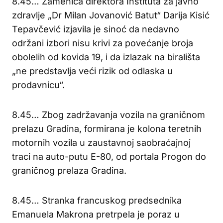
8.45… Zamenica direktora Instituta za javno
zdravlje „Dr Milan Jovanović Batut“ Darija Kisić
Tepavčević izjavila je sinoć da nedavno
održani izbori nisu krivi za povećanje broja
obolelih od kovida 19, i da izlazak na birališta
„ne predstavlja veći rizik od odlaska u
prodavnicu“.
8.45… Zbog zadržavanja vozila na graničnom
prelazu Gradina, formirana je kolona teretnih
motornih vozila u zaustavnoj saobraćajnoj
traci na auto-putu E-80, od portala Progon do
graničnog prelaza Gradina.
8.45… Stranka francuskog predsednika
Emanuela Makrona pretrpela je poraz u