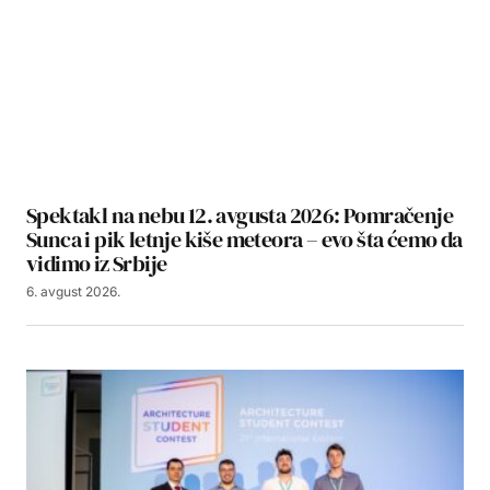
Spektakl na nebu 12. avgusta 2026: Pomračenje
Sunca i pik letnje kiše meteora – evo šta ćemo da
vidimo iz Srbije
6. avgust 2026.