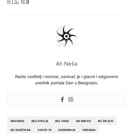
RTS
,
N1
)
Ah Neša
Radio voditelj i novinar, osnivač je i glavni i odgovorni
urednik portala Dan u Beogradu.
BEOGRAD
BEZ STRUJE
BEZ VODE
BG SERVIS
BG ŠPIJUN
BG SVAŠTARA
COVID-19
EKONOMIJA
HRONIKA