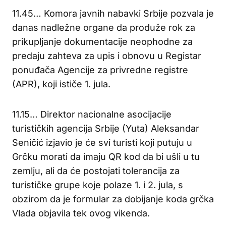
11.45… Komora javnih nabavki Srbije pozvala je
danas nadležne organe da produže rok za
prikupljanje dokumentacije neophodne za
predaju zahteva za upis i obnovu u Registar
ponuđača Agencije za privredne registre
(APR), koji ističe 1. jula.
11.15… Direktor nacionalne asocijacije
turističkih agencija Srbije (Yuta) Aleksandar
Seničić izjavio je će svi turisti koji putuju u
Grčku morati da imaju QR kod da bi ušli u tu
zemlju, ali da će postojati tolerancija za
turističke grupe koje polaze 1. i 2. jula, s
obzirom da je formular za dobijanje koda grčka
Vlada objavila tek ovog vikenda.