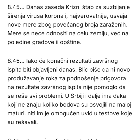
8.45… Danas zaseda Krizni štab za suzbijanje
širenja virusa korona i, najverovatnije, usvaja
nove mere zbog povećanog broja zaraženih.
Mere se neće odnositi na celu zemlju, već na
pojedine gradove ii opštine.
8.45… Iako će konačni rezultati završnog
ispita biti objavljeni danas, Blic piše da ni novo
produžavanje roka za podnošenje prigovora
na rezultate završnog ispita nije pomoglo da
se reše svi problemi. U Srbiji i dalje ima đaka
koji ne znaju koliko bodova su osvojili na maloj
maturi, niti im je omogućen uvid u testove koje
su rešavali.