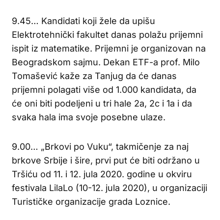
9.45… Kandidati koji žele da upišu
Elektrotehnički fakultet danas polažu prijemni
ispit iz matematike. Prijemni je organizovan na
Beogradskom sajmu. Dekan ETF-a prof. Milo
Tomašević kaže za Tanjug da će danas
prijemni polagati više od 1.000 kandidata, da
će oni biti podeljeni u tri hale 2a, 2c i 1a i da
svaka hala ima svoje posebne ulaze.
9.00… „Brkovi po Vuku“, takmičenje za naj
brkove Srbije i šire, prvi put će biti održano u
Tršiću od 11. i 12. jula 2020. godine u okviru
festivala LilaLo (10-12. jula 2020), u organizaciji
Turističke organizacije grada Loznice.