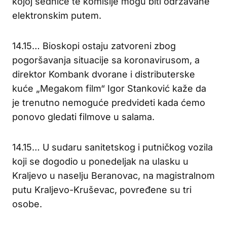
kojoj sednice te komisije mogu biti održavane
elektronskim putem.
14.15… Bioskopi ostaju zatvoreni zbog
pogoršavanja situacije sa koronavirusom, a
direktor Kombank dvorane i distributerske
kuće „Megakom film“ Igor Stanković kaže da
je trenutno nemoguće predvideti kada ćemo
ponovo gledati filmove u salama.
14.15… U sudaru sanitetskog i putničkog vozila
koji se dogodio u ponedeljak na ulasku u
Kraljevo u naselju Beranovac, na magistralnom
putu Kraljevo-Kruševac, povređene su tri
osobe.