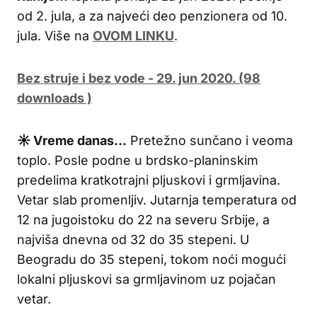
od 2. jula, a za najveći deo penzionera od 10.
jula. Više na
OVOM LINKU
.
Bez struje i bez vode - 29. jun 2020. (98
downloads )
☀ Vreme danas…
Pretežno sunčano i veoma
toplo. Posle podne u brdsko-planinskim
predelima kratkotrajni pljuskovi i grmljavina.
Vetar slab promenljiv. Jutarnja temperatura od
12 na jugoistoku do 22 na severu Srbije, a
najviša dnevna od 32 do 35 stepeni. U
Beogradu do 35 stepeni, tokom noći mogući
lokalni pljuskovi sa grmljavinom uz pojačan
vetar.