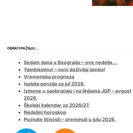
OBRATI PAŽNJU…
Sedam dana u Beogradu – ove nedelje…
Yambissimo! – novi doživljaj jamba!
Vremenska prognoza
Isplata penzija za jul 2026.
Izmene u saobraćaju i na linijama JGP – avgust
2026.
Školski kalendar za 2026/27.
Nedeljni horoskop
Poznate ličnosti – preminuli u julu 2026.