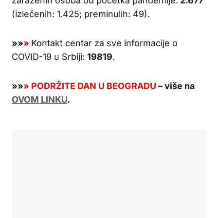
zaraženih osoba od početka pandemije:
2.677
(izlečenih: 1.425; preminulih: 49).
»
»
»
Kontakt centar za sve informacije o
COVID-19 u Srbiji:
19819
.
»
»
»
PODRŽITE DAN U BEOGRADU
– više na
OVOM LINKU
.