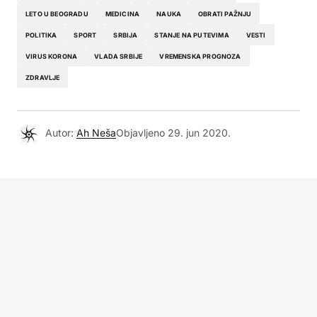
LETO U BEOGRADU
MEDICINA
NAUKA
OBRATI PAŽNJU
POLITIKA
SPORT
SRBIJA
STANJE NA PUTEVIMA
VESTI
VIRUS KORONA
VLADA SRBIJE
VREMENSKA PROGNOZA
ZDRAVLJE
Autor:
Ah Neša
Objavljeno
29. jun 2020.