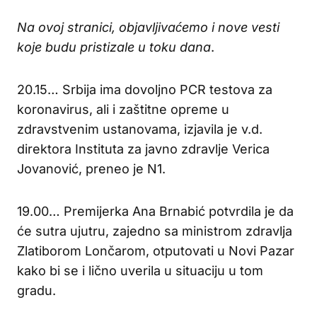
Na ovoj stranici, objavljivaćemo i nove vesti
koje budu pristizale u toku dana
.
20.15… Srbija ima dovoljno PCR testova za
koronavirus, ali i zaštitne opreme u
zdravstvenim ustanovama, izjavila je v.d.
direktora Instituta za javno zdravlje Verica
Jovanović, preneo je N1.
19.00… Premijerka Ana Brnabić potvrdila je da
će sutra ujutru, zajedno sa ministrom zdravlja
Zlatiborom Lončarom, otputovati u Novi Pazar
kako bi se i lično uverila u situaciju u tom
gradu.