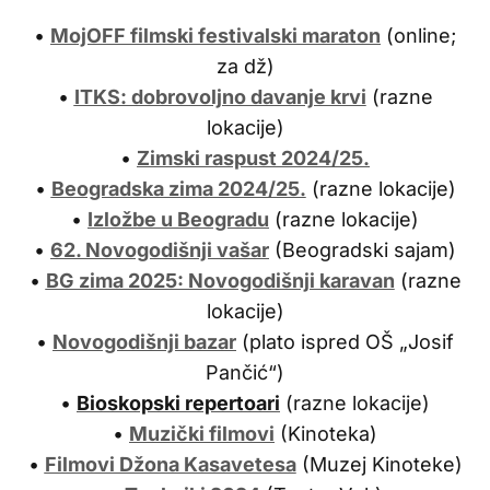
•
MojOFF filmski festivalski maraton
(online;
za dž)
•
ITKS: dobrovoljno davanje krvi
(razne
lokacije)
•
Zimski raspust 2024/25.
•
Beogradska zima 2024/25.
(razne lokacije)
•
Izložbe u Beogradu
(razne lokacije)
•
62. Novogodišnji vašar
(Beogradski sajam)
•
BG zima 2025: Novogodišnji karavan
(razne
lokacije)
•
Novogodišnji bazar
(plato ispred OŠ „Josif
Pančić“)
•
Bioskopski repertoari
(razne lokacije)
•
Muzički filmovi
(Kinoteka)
•
Filmovi Džona Kasavetesa
(Muzej Kinoteke)