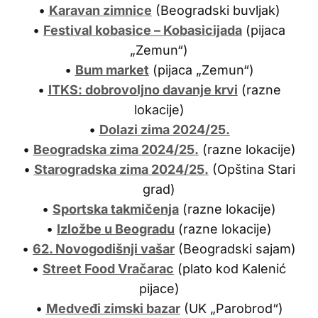
•
Karavan zimnice
(Beogradski buvljak)
•
Festival kobasice – Kobasicijada
(pijaca
„Zemun“)
•
Bum market
(pijaca „Zemun“)
•
ITKS: dobrovoljno davanje krvi
(razne
lokacije)
•
Dolazi zima 2024/25.
•
Beogradska zima 2024/25.
(razne lokacije)
•
Starogradska zima 2024/25.
(Opština Stari
grad)
•
Sportska takmičenja
(razne lokacije)
•
Izložbe u Beogradu
(razne lokacije)
•
62. Novogodišnji vašar
(Beogradski sajam)
•
Street Food Vračarac
(plato kod Kalenić
pijace)
•
Medveđi zimski bazar
(UK „Parobrod“)