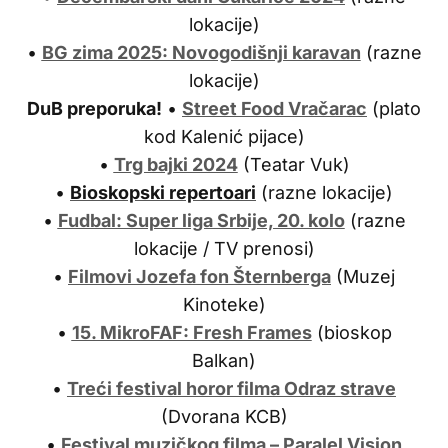
lokacije)
•
BG zima 2025: Novogodišnji karavan
(razne
lokacije)
DuB preporuka!
•
Street Food Vračarac
(plato
kod Kalenić pijace)
•
Trg bajki 2024
(Teatar Vuk)
•
Bioskopski repertoari
(razne lokacije)
•
Fudbal: Super liga Srbije, 20. kolo
(razne
lokacije / TV prenosi)
•
Filmovi Jozefa fon Šternberga
(Muzej
Kinoteke)
•
15. MikroFAF: Fresh Frames
(bioskop
Balkan)
•
Treći festival horor filma Odraz strave
(Dvorana KCB)
•
Festival muzičkog filma – Paralel Vision