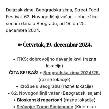
Dolazak zime, Beogradska zima, Street Food
Festival, 62. Novogodišnji vašar – obeležiće
sedam dana u Beogradu, od 19. do 25.
decembra 2024.
➽ Četvrtak, 19. decembar 2024.
•
ITKS: dobrovoljno davanje krvi
(razne
lokacije)
ČITA SE! BAŠ!
•
Beogradska zima 2024/25.
(razne lokacije)
•
Izložbe u Beogradu
(razne lokacije)
•
62. Novogodišnji vašar
(Beogradski sajam)
•
Bioskopski repertoari
(razne lokacije)
•
Sećanje: Zoran Simjanović
(Kinoteka)