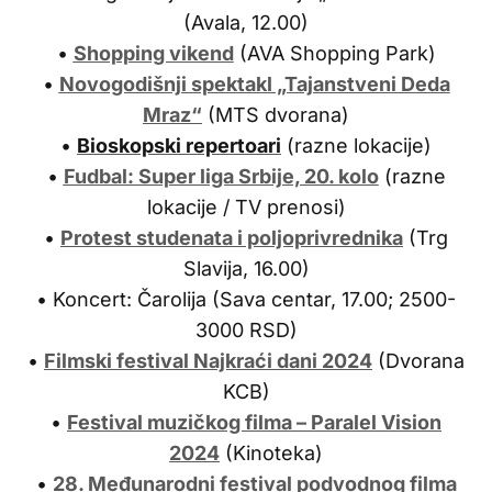
(Avala, 12.00)
•
Shopping vikend
(AVA Shopping Park)
•
Novogodišnji spektakl „Tajanstveni Deda
Mraz“
(MTS dvorana)
•
Bioskopski repertoari
(razne lokacije)
•
Fudbal: Super liga Srbije, 20. kolo
(razne
lokacije / TV prenosi)
•
Protest studenata i poljoprivrednika
(Trg
Slavija, 16.00)
• Koncert: Čarolija (Sava centar, 17.00; 2500-
3000 RSD)
•
Filmski festival Najkraći dani 2024
(Dvorana
KCB)
•
Festival muzičkog filma – Paralel Vision
2024
(Kinoteka)
•
28. Međunarodni festival podvodnog filma