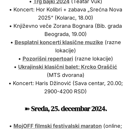
•
Trg bajki 2024
(Teatar Vuk)
• Koncert: Hor Kolibri + zabava „Srećna Nova
2025“ (Kolarac, 18.00)
• Književno veče Zorana Bognara (Bib. grada
Beograda, 19.00)
•
Besplatni koncerti klasične muzike
(razne
lokacije)
•
Pozorišni repertoari
(razne lokacije)
•
Ukrajinski klasični balet: Krcko Oraščić
(MTS dvorana)
• Koncert: Haris Džinović (Sava centar, 20.00;
2900-4200 RSD)
➽
Sreda, 25
.
decembar 2024.
•
MojOFF filmski festivalski maraton
(online;