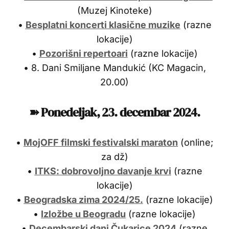
(Muzej Kinoteke)
•
Besplatni koncerti klasične muzike
(razne
lokacije)
•
Pozorišni repertoari
(razne lokacije)
• 8. Dani Smiljane Mandukić (KC Magacin,
20.00)
➽ Ponedeljak, 23
.
decembar 2024.
•
MojOFF filmski festivalski maraton
(online;
za dž)
•
ITKS: dobrovoljno davanje krvi
(razne
lokacije)
•
Beogradska zima 2024/25.
(razne lokacije)
•
Izložbe u Beogradu
(razne lokacije)
•
Decembarski dani Čukarice 2024
(razne