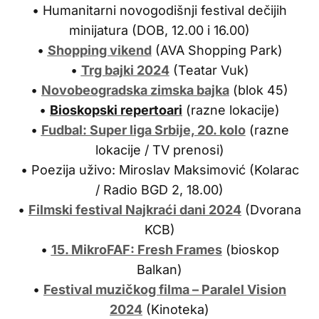
• Humanitarni novogodišnji festival dečijih
minijatura (DOB, 12.00 i 16.00)
•
Shopping vikend
(AVA Shopping Park)
•
Trg bajki 2024
(Teatar Vuk)
•
Novobeogradska zimska bajka
(blok 45)
•
Bioskopski repertoari
(razne lokacije)
•
Fudbal: Super liga Srbije, 20. kolo
(razne
lokacije / TV prenosi)
• Poezija uživo: Miroslav Maksimović (Kolarac
/ Radio BGD 2, 18.00)
•
Filmski festival Najkraći dani 2024
(Dvorana
KCB)
•
15. MikroFAF: Fresh Frames
(bioskop
Balkan)
•
Festival muzičkog filma – Paralel Vision
2024
(Kinoteka)