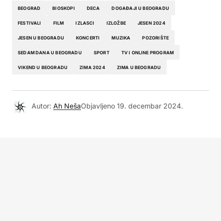
BEOGRAD
BIOSKOPI
DECA
DOGAĐAJI U BEOGRADU
FESTIVALI
FILM
IZLASCI
IZLOŽBE
JESEN 2024
JESEN U BEOGRADU
KONCERTI
MUZIKA
POZORIŠTE
SEDAM DANA U BEOGRADU
SPORT
TV I ONLINE PROGRAM
VIKEND U BEOGRADU
ZIMA 2024
ZIMA U BEOGRADU
Autor:
Ah Neša
Objavljeno
19. decembar 2024.