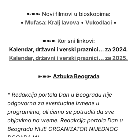
➽➽➽ Novi filmovi u bioskopima:
•
Mufasa: Kralj lavova
•
Vukodlaci
•
➽➽➽ Korisni linkovi:
Kalendar, državni i verski praznici… za 2024.
Kalendar, državni i verski praznici… za 2025.
➽➽➽
Azbuka Beograda
* Redakcija portala Dan u Beogradu nije
odgovorna za eventualne izmene u
programima, ali ćemo se potruditi da sve
objavimo na vreme. Redakcija portala Dan u
Beogradu NIJE ORGANIZATOR NIJEDNOG