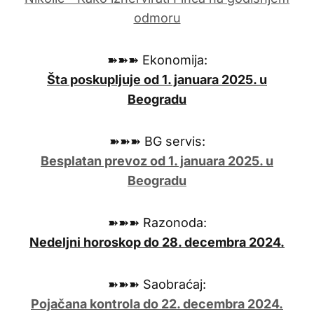
➽➽➽ Ekonomija:
Šta poskupljuje od 1. januara 2025. u
Beogradu
➽➽➽ BG servis:
Besplatan prevoz od 1. januara 2025. u
Beogradu
➽➽➽ Razonoda:
Nedeljni horoskop do 28. decembra 2024.
➽➽➽ Saobraćaj:
Pojačana kontrola do 22. decembra 2024.