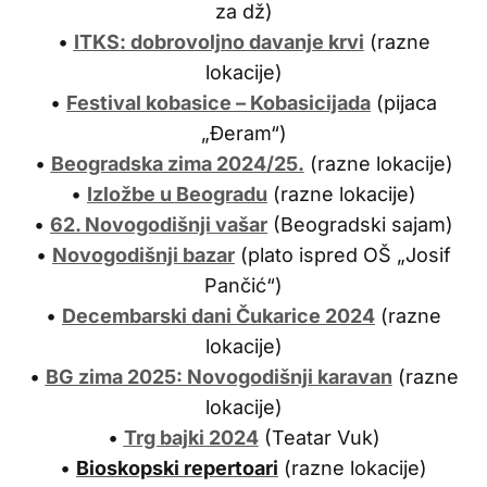
za dž)
•
ITKS: dobrovoljno davanje krvi
(razne
lokacije)
•
Festival kobasice – Kobasicijada
(pijaca
„Đeram“)
•
Beogradska zima 2024/25.
(razne lokacije)
•
Izložbe u Beogradu
(razne lokacije)
•
62. Novogodišnji vašar
(Beogradski sajam)
•
Novogodišnji bazar
(plato ispred OŠ „Josif
Pančić“)
•
Decembarski dani Čukarice 2024
(razne
lokacije)
•
BG zima 2025: Novogodišnji karavan
(razne
lokacije)
•
Trg bajki 2024
(Teatar Vuk)
•
Bioskopski repertoari
(razne lokacije)