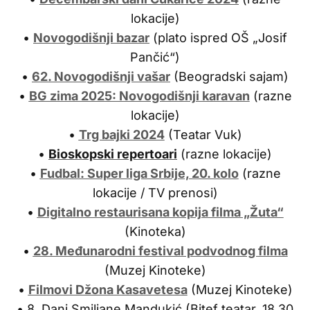
lokacije)
•
Novogodišnji bazar
(plato ispred OŠ „Josif
Pančić“)
•
62. Novogodišnji vašar
(Beogradski sajam)
•
BG zima 2025: Novogodišnji karavan
(razne
lokacije)
•
Trg bajki 2024
(Teatar Vuk)
•
Bioskopski repertoari
(razne lokacije)
•
Fudbal: Super liga Srbije, 20. kolo
(razne
lokacije / TV prenosi)
•
Digitalno restaurisana kopija filma „Žuta“
(Kinoteka)
•
28. Međunarodni festival podvodnog filma
(Muzej Kinoteke)
•
Filmovi Džona Kasavetesa
(Muzej Kinoteke)
• 8. Dani Smiljane Mandukić (Bitef teatar, 18.30