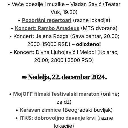
• Veče poezije i muzike – Vladan Savić (Teatar
Vuk, 19.30)
•
Pozorišni repertoari
(razne lokacije)
•
Koncert: Rambo Amadeus
(MTS dvorana)
• Koncert: Jelena Rozga (Sava centar, 20.00;
2600-15000 RSD) –
odloženo!
• Koncert: Divna Ljubojević i Melódi (Kolarac,
20.00; 2800 i 3500 RSD)
➽ Nedelja, 22.
decembar 2024.
•
MojOFF filmski festivalski maraton
(online;
za dž)
•
Karavan zimnice
(Beogradski buvljak)
•
ITKS: dobrovoljno davanje krvi
(razne
lokacije)