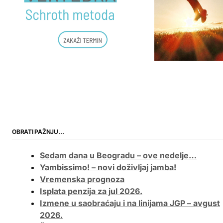
OBRATI PAŽNJU…
Sedam dana u Beogradu – ove nedelje…
Yambissimo! – novi doživljaj jamba!
Vremenska prognoza
Isplata penzija za jul 2026.
Izmene u saobraćaju i na linijama JGP – avgust
2026.