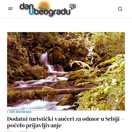
VAN BEOGRADA
Dodatni turistički vaučeri za odmor u Srbiji –
počelo prijavljivanje