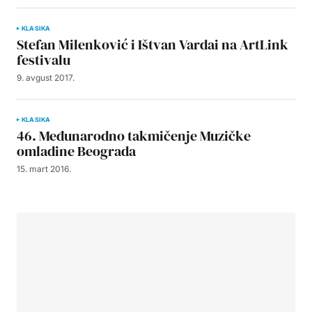
KLASIKA
Stefan Milenković i Ištvan Vardai na ArtLink
festivalu
9. avgust 2017.
KLASIKA
46. Međunarodno takmičenje Muzičke
omladine Beograda
15. mart 2016.