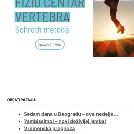
OBRATI PAŽNJU…
Sedam dana u Beogradu – ove nedelje…
Yambissimo! – novi doživljaj jamba!
Vremenska prognoza