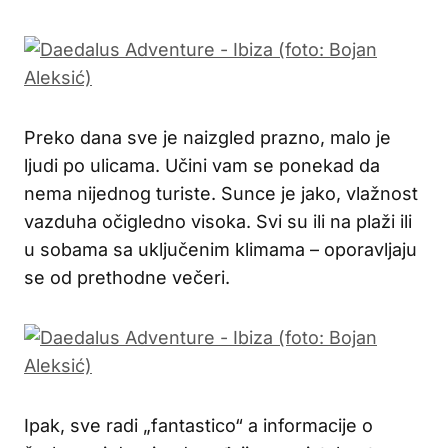
Preko dana sve je naizgled prazno, malo je
ljudi po ulicama. Učini vam se ponekad da
nema nijednog turiste. Sunce je jako, vlažnost
vazduha očigledno visoka. Svi su ili na plaži ili
u sobama sa uključenim klimama – oporavljaju
se od prethodne večeri.
Ipak, sve radi „fantastico“ a informacije o