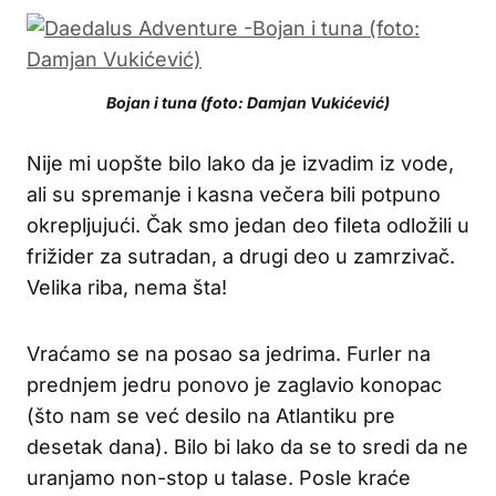
Bojan i tuna (foto: Damjan Vukićević)
Nije mi uopšte bilo lako da je izvadim iz vode,
ali su spremanje i kasna večera bili potpuno
okrepljujući. Čak smo jedan deo fileta odložili u
frižider za sutradan, a drugi deo u zamrzivač.
Velika riba, nema šta!
Vraćamo se na posao sa jedrima. Furler na
prednjem jedru ponovo je zaglavio konopac
(što nam se već desilo na Atlantiku pre
desetak dana). Bilo bi lako da se to sredi da ne
uranjamo non-stop u talase. Posle kraće