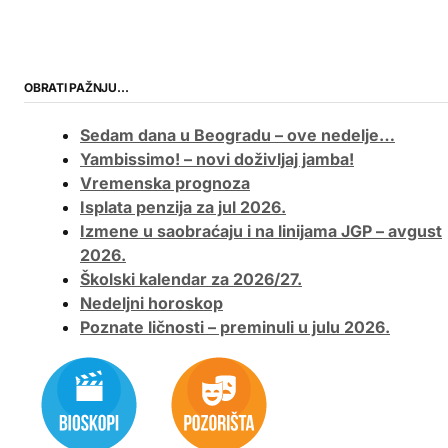
OBRATI PAŽNJU…
Sedam dana u Beogradu – ove nedelje…
Yambissimo! – novi doživljaj jamba!
Vremenska prognoza
Isplata penzija za jul 2026.
Izmene u saobraćaju i na linijama JGP – avgust
2026.
Školski kalendar za 2026/27.
Nedeljni horoskop
Poznate ličnosti – preminuli u julu 2026.