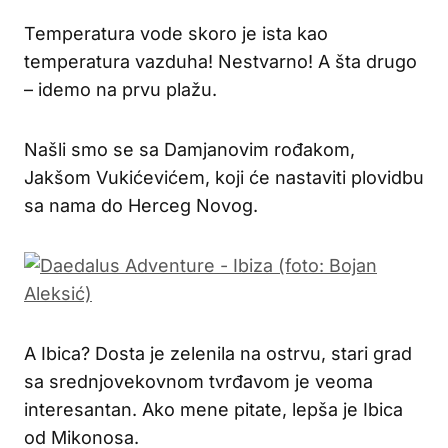
Temperatura vode skoro je ista kao
temperatura vazduha! Nestvarno! A šta drugo
– idemo na prvu plažu.
Našli smo se sa Damjanovim rođakom,
Jakšom Vukićevićem, koji će nastaviti plovidbu
sa nama do Herceg Novog.
A Ibica? Dosta je zelenila na ostrvu, stari grad
sa srednjovekovnom tvrđavom je veoma
interesantan. Ako mene pitate, lepša je Ibica
od Mikonosa.