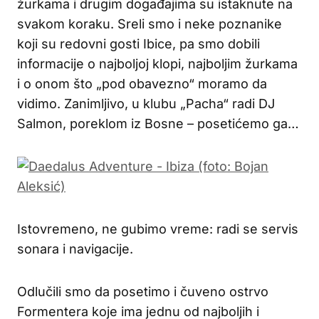
žurkama i drugim događajima su istaknute na
svakom koraku. Sreli smo i neke poznanike
koji su redovni gosti Ibice, pa smo dobili
informacije o najboljoj klopi, najboljim žurkama
i o onom što „pod obavezno“ moramo da
vidimo. Zanimljivo, u klubu „Pacha“ radi DJ
Salmon, poreklom iz Bosne – posetićemo ga…
Istovremeno, ne gubimo vreme: radi se servis
sonara i navigacije.
Odlučili smo da posetimo i čuveno ostrvo
Formentera koje ima jednu od najboljih i