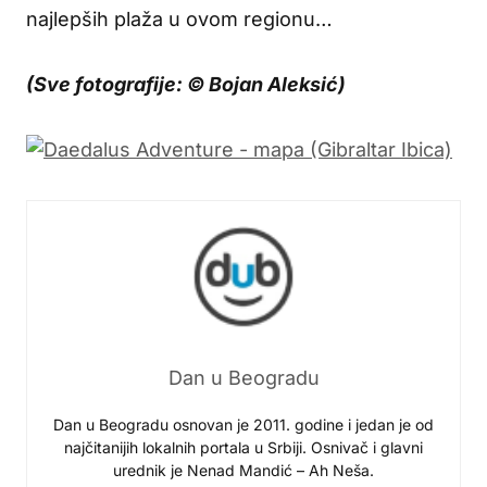
najlepših plaža u ovom regionu…
(Sve fotografije: © Bojan Aleksić)
Dan u Beogradu
Dan u Beogradu osnovan je 2011. godine i jedan je od
najčitanijih lokalnih portala u Srbiji. Osnivač i glavni
urednik je Nenad Mandić – Ah Neša.