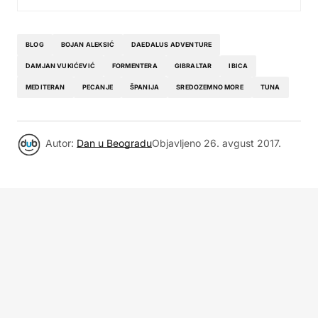
BLOG
BOJAN ALEKSIĆ
DAEDALUS ADVENTURE
DAMJAN VUKIĆEVIĆ
FORMENTERA
GIBRALTAR
IBICA
MEDITERAN
PECANJE
ŠPANIJA
SREDOZEMNO MORE
TUNA
Autor:
Dan u Beogradu
Objavljeno
26. avgust 2017.