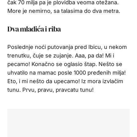
čak 70 milja pa je plovidba veoma otežana.
More je nemirno, sa talasima do dva metra.
Dva mladića i riba
Poslednje noći putovanja pred Ibicu, u nekom
trenutku, čuje se zujanje. Aaa, pa da! Mi i
pecamo! Konačno se oglasio štap. Nešto se
uhvatilo na mamac posle 1000 pređenih milja!
Eto, i mi nešto da upecamo! Iz mora izvlačim
tunu. Prvu, pravu, pravcatu tunu!