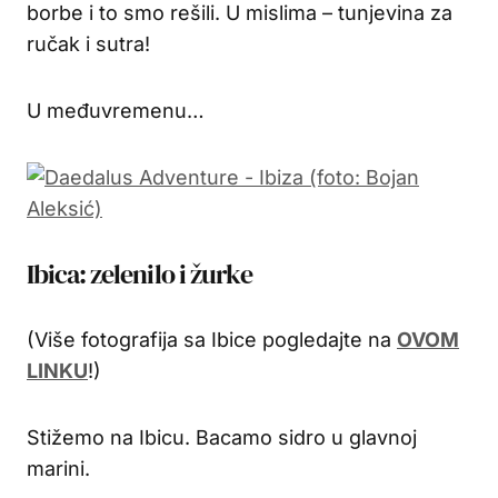
borbe i to smo rešili. U mislima – tunjevina za
ručak i sutra!
U međuvremenu…
Ibica: zelenilo i žurke
(Više fotografija sa Ibice pogledajte na
OVOM
LINKU
!)
Stižemo na Ibicu. Bacamo sidro u glavnoj
marini.