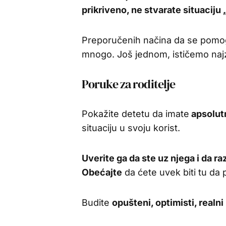
prikriveno, ne stvarate situacij
Preporučenih načina da se pomog
mnogo. Još jednom, ističemo najz
Poruke za roditelje
Pokažite detetu da imate
apsolut
situaciju u svoju korist.
Uverite ga da ste uz njega i da 
Obećajte
da ćete uvek biti tu da
Budite
opušteni, optimisti, realn