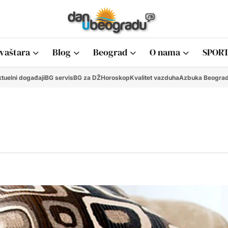
vaštara
Blog
Beograd
O nama
SPORT
tuelni događaji
BG servis
BG za DŽ
Horoskop
Kvalitet vazduha
Azbuka Beogra
…