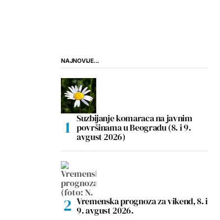
NAJNOVIJE...
Suzbijanje komaraca na javnim
površinama u Beogradu (8. i 9.
avgust 2026)
Vremenska prognoza za vikend, 8. i
9. avgust 2026.