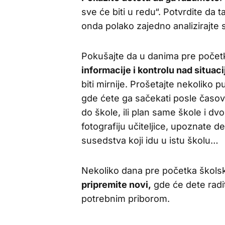
sve će biti u redu“. Potvrdite da t
onda polako zajedno analizirajte s
Pokušajte da u danima pre počet
informacije i kontrolu nad situac
biti mirnije. Prošetajte nekoliko
gde ćete ga sačekati posle časov
do škole, ili plan same škole i d
fotografiju učiteljice, upoznate de
susedstva koji idu u istu školu…
Nekoliko dana pre početka škol
pripremite novi,
gde će dete radi
potrebnim priborom.