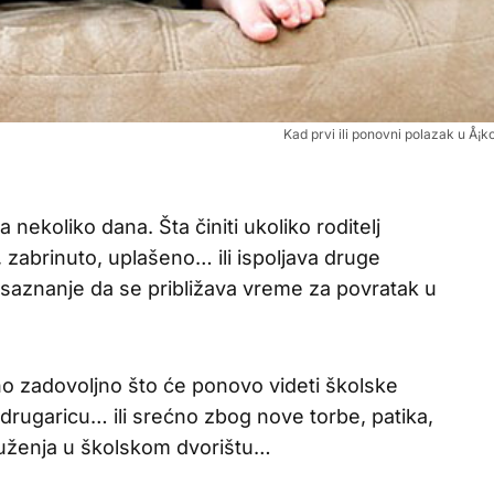
Kad prvi ili ponovni polazak u Å¡k
 nekoliko dana. Šta činiti ukoliko roditelj
 zabrinuto, uplašeno… ili ispoljava druge
aznanje da se približava vreme za povratak u
 zadovoljno što će ponovo videti školske
 drugaricu… ili srećno zbog nove torbe, patika,
druženja u školskom dvorištu…