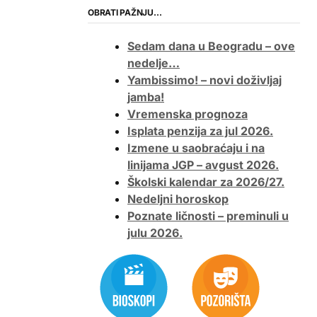
OBRATI PAŽNJU…
Sedam dana u Beogradu – ove
nedelje…
Yambissimo! – novi doživljaj
jamba!
Vremenska prognoza
Isplata penzija za jul 2026.
Izmene u saobraćaju i na
linijama JGP – avgust 2026.
Školski kalendar za 2026/27.
Nedeljni horoskop
Poznate ličnosti – preminuli u
julu 2026.