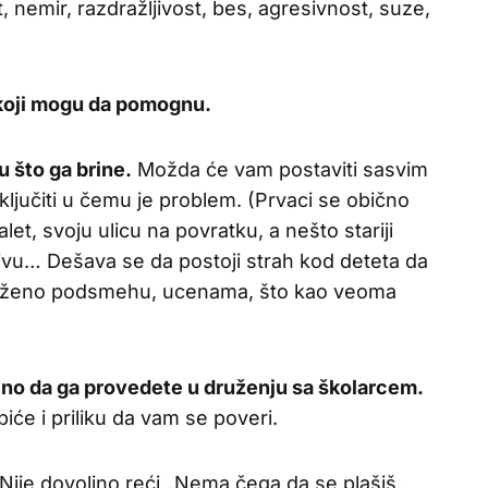
 nemir, razdražljivost, bes, agresivnost, suze,
 koji mogu da pomognu.
 što ga brine.
Možda će vam postaviti sasvim
aključiti u čemu je problem. (Prvaci se obično
alet, svoju ulicu na povratku, a nešto stariji
ivu… Dešava se da postoji strah kod deteta da
izloženo podsmehu, ucenama, što kao veoma
no da ga provedete u druženju sa školarcem.
iće i priliku da vam se poveri.
 Nije dovoljno reći „Nema čega da se plašiš,