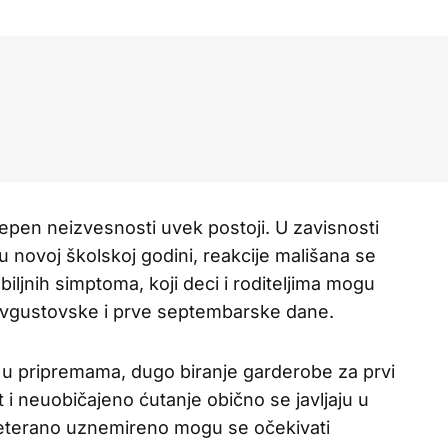
tepen neizvesnosti uvek postoji. U zavisnosti
 novoj školskoj godini, reakcije mališana se
ljnih simptoma, koji deci i roditeljima mogu
vgustovske i prve septembarske dane.
t u pripremama, dugo biranje garderobe za prvi
i neuobičajeno ćutanje obično se javljaju u
reterano uznemireno mogu se očekivati