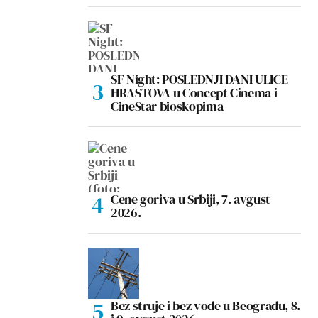
SF Night: POSLEDNJI DANI ULICE
HRASTOVA u Concept Cinema i
CineStar bioskopima
Cene goriva u Srbiji, 7. avgust
2026.
Bez struje i bez vode u Beogradu, 8.