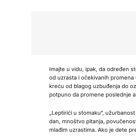
Imajte u vidu, ipak, da određen s
od uzrasta i očekivanih promena u
kreću od blagog uzbuđenja do ozbi
potpuno da promene poslednje a
„Leptirići u stomaku“, užurbanos
dan, mnoštvo pitanja, povučenost 
mlađim uzrastima. Ako je dete p