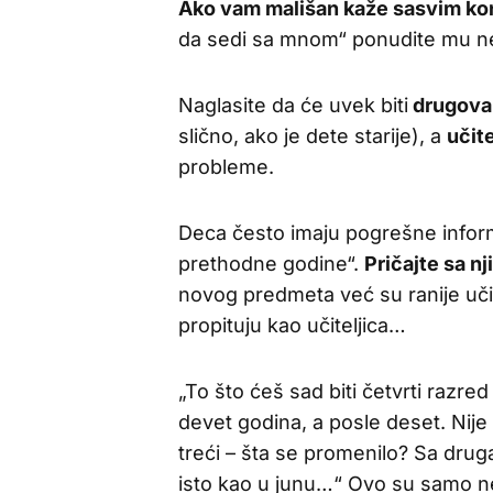
Ako vam mališan kaže sasvim ko
da sedi sa mnom“ ponudite mu neko
Naglasite da će uvek biti
drugova
slično, ako je dete starije), a
učite
probleme.
Deca često imaju pogrešne informac
prethodne godine“.
Pričajte sa n
novog predmeta već su ranije učili
propituju kao učiteljica…
„To što ćeš sad biti četvrti razre
devet godina, a posle deset. Nije 
treći – šta se promenilo? Sa dru
isto kao u junu…“ Ovo su samo n