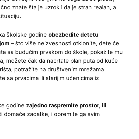
ačno znate šta je uzrok i da je strah realan, a
ituaciju.
ka školske godine
obezbedite detetu
ijom
– što više neizvesnosti otklonite, dete će
 puta sa budućim prvakom do škole, pokažite mu
a, možete čak da nacrtate plan puta od kuće
vorišta, potražite na društvenim mrežama
te sa prvacima ili starijim učenicima iz
ske godine
zajedno raspremite prostor, ili
ti domaće zadatke, i opremite ga svim