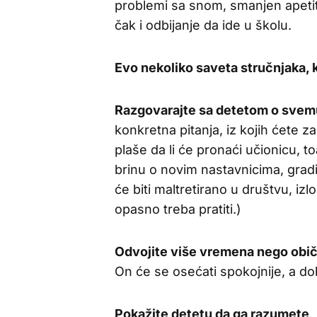
problemi sa snom, smanjen apetit,
čak i odbijanje da ide u školu.
Evo nekoliko saveta stručnjaka,
Razgovarajte sa detetom o svemu
konkretna pitanja, iz kojih ćete z
plaše da li će pronaći učionicu, to
brinu o novim nastavnicima, grad
će biti maltretirano u društvu, 
opasno treba pratiti.)
Odvojite više vremena nego obič
On će se osećati spokojnije, a dob
Pokažite detetu da ga razumete
.