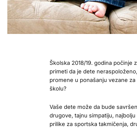
Školska 2018/19. godina počinje za
primeti da je dete neraspoloženo,
promene u ponašanju vezane za s
školu?
Vaše dete može da bude savršeno
drugove, tajnu simpatiju, najbolju
prilike za sportska takmičenja, 