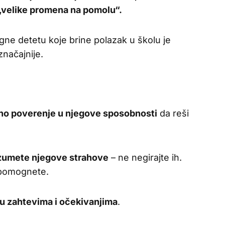
u „velike promena na pomolu“.
ne detetu koje brine polazak u školu je
načajnije.
no poverenje u njegove sposobnosti
da reši
razumete njegove strahove
– ne negirajte ih.
 pomognete.
i u zahtevima i očekivanjima
.