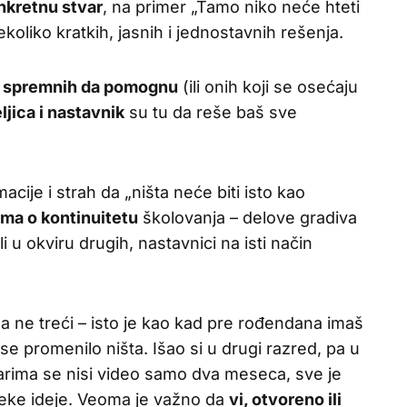
nkretnu stvar
, na primer „Tamo niko neće hteti
liko kratkih, jasnih i jednostavnih rešenja.
 spremnih da pomognu
(ili onih koji se osećaju
ljica i nastavnik
su tu da reše baš sve
ije i strah da „ništa neće biti isto kao
jima o kontinuitetu
školovanja – delove gradiva
 u okviru drugih, nastavnici na isti način
d a ne treći – isto je kao kad pre rođendana imaš
se promenilo ništa. Išao si u drugi razred, pa u
garima se nisi video samo dva meseca, sve je
eke ideje. Veoma je važno da
vi, otvoreno ili