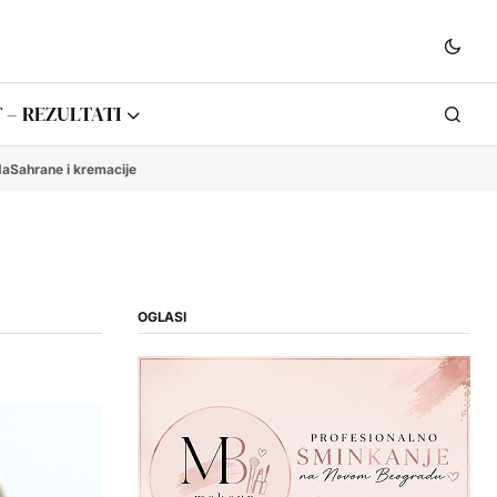
 – REZULTATI
da
Sahrane i kremacije
OGLASI