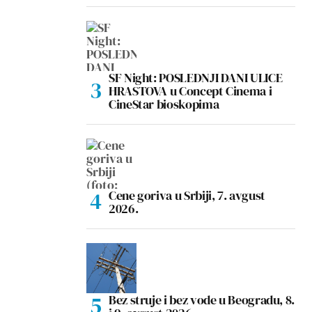
SF Night: POSLEDNJI DANI ULICE
HRASTOVA u Concept Cinema i
CineStar bioskopima
Cene goriva u Srbiji, 7. avgust
2026.
Bez struje i bez vode u Beogradu, 8.