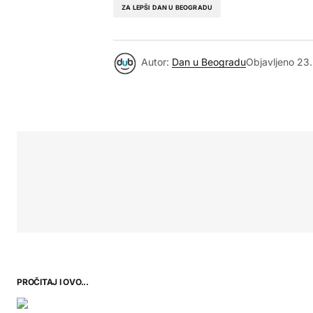
ZA LEPŠI DAN U BEOGRADU
Autor:
Dan u Beogradu
Objavljeno
23.
PROČITAJ I OVO...