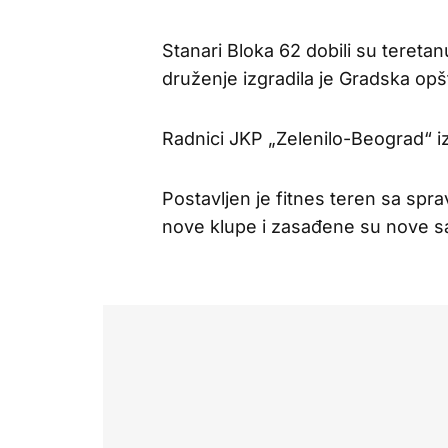
Stanari Bloka 62 dobili su tereta
druženje izgradila je Gradska opš
Radnici JKP „Zelenilo-Beograd“ i
Postavljen je fitnes teren sa spra
nove klupe i zasađene su nove s