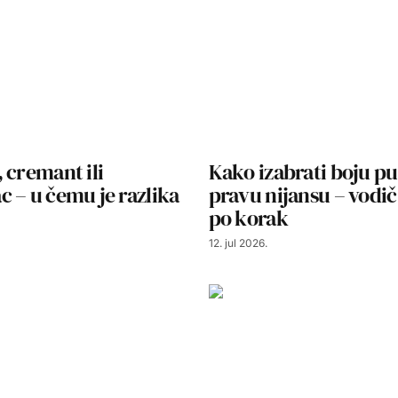
 cremant ili
Kako izabrati boju pu
 – u čemu je razlika
pravu nijansu – vodi
po korak
12. jul 2026.