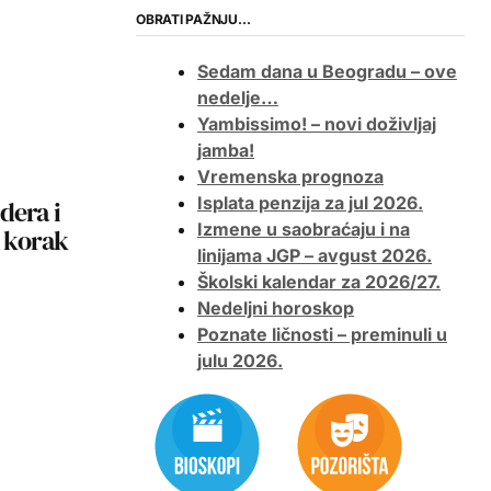
OBRATI PAŽNJU…
Sedam dana u Beogradu – ove
nedelje…
Yambissimo! – novi doživljaj
jamba!
Vremenska prognoza
Isplata penzija za jul 2026.
dera i
Izmene u saobraćaju i na
č korak
linijama JGP – avgust 2026.
Školski kalendar za 2026/27.
Nedeljni horoskop
Poznate ličnosti – preminuli u
julu 2026.