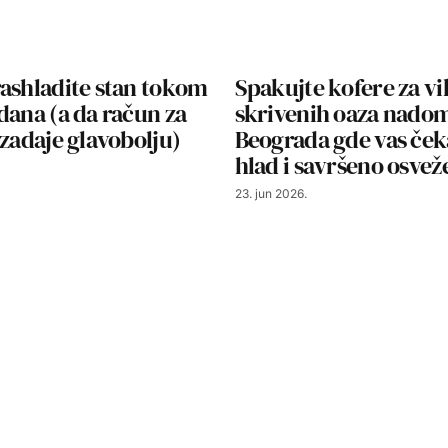
ashladite stan tokom
Spakujte kofere za vi
dana (a da račun za
skrivenih oaza nado
 zadaje glavobolju)
Beograda gde vas ček
hlad i savršeno osvež
23. jun 2026.