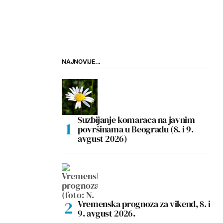
NAJNOVIJE...
Suzbijanje komaraca na javnim
površinama u Beogradu (8. i 9.
avgust 2026)
Vremenska prognoza za vikend, 8. i
9. avgust 2026.