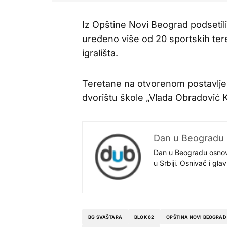
Iz Opštine Novi Beograd podsetili
uređeno više od 20 sportskih tere
igrališta.
Teretane na otvorenom postavljen
dvorištu škole „Vlada Obradović 
Dan u Beogradu
Dan u Beogradu osnovan
u Srbiji. Osnivač i gl
BG SVAŠTARA
BLOK 62
OPŠTINA NOVI BEOGRAD