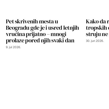
Pet skrivenih mesta u
Kako da r
Beogradu gde je i usred letnjih
tropskih 
vrućina prijatno – mnogi
struju ne
prolaze pored njih svaki dan
30. jun 2026.
9. jul 2026.