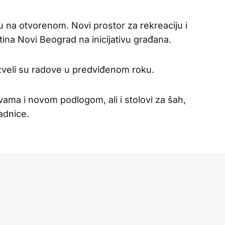
nu na otvorenom. Novi prostor za rekreaciju i
tina Novi Beograd na inicijativu građana.
zveli su radove u predviđenom roku.
vama i novom podlogom, ali i stolovi za šah,
adnice.