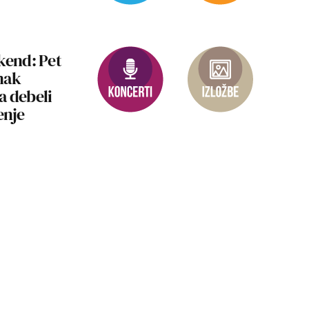
kend: Pet
mak
a debeli
enje