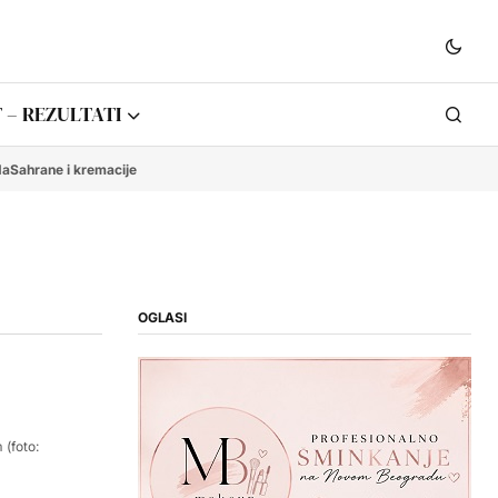
 – REZULTATI
da
Sahrane i kremacije
OGLASI
 (foto: