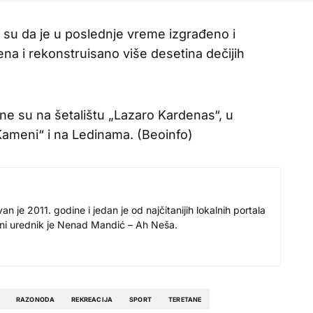
 su da je u poslednje vreme izgrađeno i
na i rekonstruisano više desetina dečijih
e su na šetalištu „Lazaro Kardenas“, u
Kameni“ i na Ledinama. (Beoinfo)
 je 2011. godine i jedan je od najčitanijih lokalnih portala
avni urednik je Nenad Mandić – Ah Neša.
RAZONODA
REKREACIJA
SPORT
TERETANE