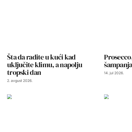
Šta da radite u kući kad
Prosecco,
uključite klimu, a napolju
šampanjac
tropski dan
14. jul 2026.
2. avgust 2026.