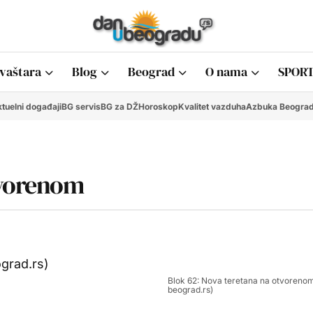
vaštara
Blog
Beograd
O nama
SPORT
tuelni događaji
BG servis
BG za DŽ
Horoskop
Kvalitet vazduha
Azbuka Beogra
tvorenom
Blok 62: Nova teretana na otvorenom
beograd.rs)