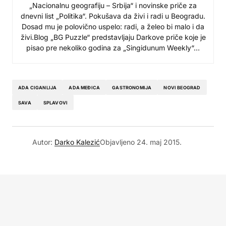
„Nacionalnu geografiju – Srbija“ i novinske priče za
dnevni list „Politika“. Pokušava da živi i radi u Beogradu.
Dosad mu je polovično uspelo: radi, a želeo bi malo i da
živi.Blog „BG Puzzle“ predstavljaju Darkove priče koje je
pisao pre nekoliko godina za „Singidunum Weekly“…
ADA CIGANLIJA
ADA MEĐICA
GASTRONOMIJA
NOVI BEOGRAD
SAVA
SPLAVOVI
Autor:
Darko Kalezić
Objavljeno
24. maj 2015.