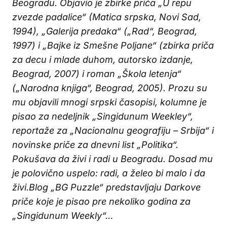
Beogradu. Objavio je zbirke priča „U repu
zvezde padalice“ (Matica srpska, Novi Sad,
1994), „Galerija predaka“ („Rad“, Beograd,
1997) i „Bajke iz Smešne Poljane“ (zbirka priča
za decu i mlade duhom, autorsko izdanje,
Beograd, 2007) i roman „Škola letenja“
(„Narodna knjiga“, Beograd, 2005). Prozu su
mu objavili mnogi srpski časopisi, kolumne je
pisao za nedeljnik „Singidunum Weekley“,
reportaže za „Nacionalnu geografiju – Srbija“ i
novinske priče za dnevni list „Politika“.
Pokušava da živi i radi u Beogradu. Dosad mu
je polovično uspelo: radi, a želeo bi malo i da
živi.
Blog „BG Puzzle“ predstavljaju Darkove
priče koje je pisao pre nekoliko godina za
„Singidunum Weekly“…