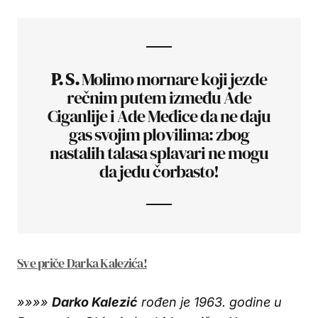
P. S.
Molimo mornare koji jezde
rečnim putem između Ade
Ciganlije i Ade Međice da ne daju
gas svojim plovilima: zbog
nastalih talasa splavari ne mogu
da jedu čorbasto!
Sve priče Darka Kalezića!
»»»»
Darko Kalezić
rođen je 1963. godine u