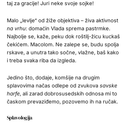
taj za gracije! Juri neke svoje sojke!
Malo „levlje“ od žiže objektiva – živa aktivnost
na vrhu
: domaćin Vlada sprema pastrmke.
Najbolje se, kaže, peku dok roštilj-žicu kuckaš
čekićem. Macolom. Ne zalepe se, budu spolja
rskave, a unutra tako sočne, vlažne, baš kako
i treba svaka riba da izgleda.
Jedino što, dodaje, komšije na drugim
splavovima načas odlepe od zvukova
savske
harfe
, ali zarad dobrosusedskih odnosa mi to
časkom prevaziđemo, pozovemo ih na ručak.
Splavologija