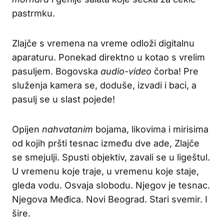
pastrmku.
Zlajče s vremena na vreme odloži digitalnu
aparaturu. Ponekad direktno u kotao s vrelim
pasuljem. Bogovska
audio-video
čorba! Pre
služenja kamera se, doduše, izvadi i baci, a
pasulj se u slast pojede!
Opijen
nahvatanim
bojama, likovima i mirisima
od kojih pršti tesnac između dve ade, Zlajče
se smejulji. Spusti objektiv, zavali se u ligeštul.
U vremenu koje traje, u vremenu koje staje,
gleda vodu. Osvaja slobodu. Njegov je tesnac.
Njegova Međica. Novi Beograd. Stari svemir. I
šire.