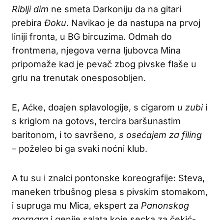
Riblji dim
ne smeta Darkoniju da na gitari
prebira
Đoku
. Navikao je da nastupa na prvoj
liniji fronta, u BG bircuzima. Odmah do
frontmena, njegova verna ljubovca Mina
pripomaže kad je pevač zbog pivske flaše u
grlu na trenutak onesposobljen.
E, Aćke, doajen splavologije, s cigarom
u zubi
i
s kriglom na gotovs, tercira baršunastim
baritonom, i to savršeno,
s
osećajem za filing
– poželeo bi ga svaki noćni klub.
A tu su i znalci pontonske koreografije: Steva,
maneken trbušnog plesa s pivskim stomakom,
i supruga mu Mica, ekspert za
Panonskog
mornara
i genije salata koje secka za čekić-