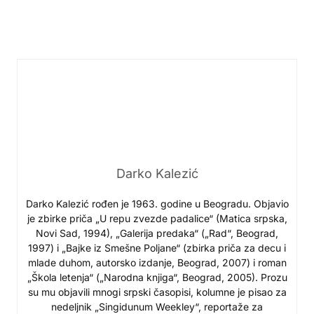
Darko Kalezić
Darko Kalezić rođen je 1963. godine u Beogradu. Objavio
je zbirke priča „U repu zvezde padalice“ (Matica srpska,
Novi Sad, 1994), „Galerija predaka“ („Rad“, Beograd,
1997) i „Bajke iz Smešne Poljane“ (zbirka priča za decu i
mlade duhom, autorsko izdanje, Beograd, 2007) i roman
„Škola letenja“ („Narodna knjiga“, Beograd, 2005). Prozu
su mu objavili mnogi srpski časopisi, kolumne je pisao za
nedeljnik „Singidunum Weekley“, reportaže za