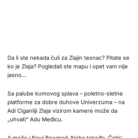
Da li ste nekada čuli za Zlajin tesnac? Pitate se
ko je Zlaja? Pogledali ste mapu i opet vam nije
jasno…
Sa palube kumovog splava – poletno-sletne
platforme za dobre duhove Univerzuma – na
Adi Ciganliji Zlaja vizirom kamere može da
„uhvati“ Adu Međicu.
A može i Novi Beograd. Nebo takođe. Četir’