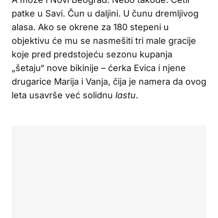
patke u Savi. Čun u daljini. U čunu dremljivog
alasa. Ako se okrene za 180 stepeni u
objektivu će mu se nasmešiti tri male gracije
koje pred predstojeću sezonu kupanja
„šetaju“ nove bikinije – ćerka Evica i njene
drugarice Marija i Vanja, čija je namera da ovog
leta usavrše već solidnu
lastu
.