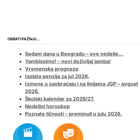
OBRATI PAŽNJU…
Sedam dana u Beogradu – ove nedelje…
Yambissimo! – novi doživljaj jamba!
Vremenska prognoza
Isplata penzija za jul 2026.
Izmene u saobraćaju i na linijama JGP – avgust
2026.
Školski kalendar za 2026/27.
Nedeljni horoskop
Poznate ličnosti – preminuli u julu 2026.