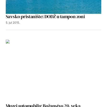
Savsko pristanište: DODŽ u tampon zoni
5. jul 2015.
Muzej automobila: Božanstvo 20. veka