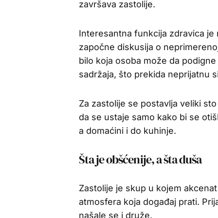
završava zastolije.
Interesantna funkcija zdravica je
započne diskusija o neprimerenoj t
bilo koja osoba može da podigne 
sadržaja, što prekida neprijatnu si
Za zastolije se postavlja veliki sto
da se ustaje samo kako bi se otišl
a domaćini i do kuhinje.
Šta je obšćenije, a šta duša
Zastolije je skup u kojem akcenat 
atmosfera koja događaj prati. Prij
našale se i druže.