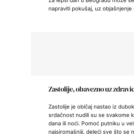
Za lepši dan u Beogradu može se pr
napraviti pokušaj, uz objašnjenje s
Zastolije, obavezno uz zdravi
Zastolije je običaj nastao iz dubo
srdačnost nudili su se svakome k
dana ili noći. Pomoć putniku u vel
najsiromašniji, deleći sve što se 