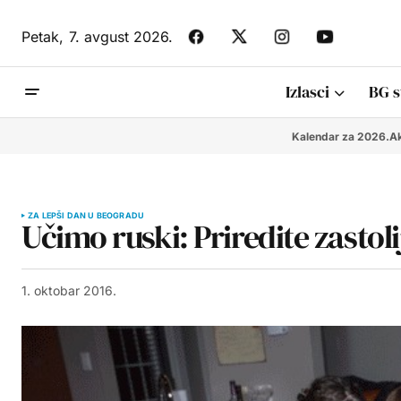
Petak,
7. avgust 2026.
Izlasci
BG s
Kalendar za 2026.
Ak
ZA LEPŠI DAN U BEOGRADU
Učimo ruski: Priredite zastol
1. oktobar 2016.