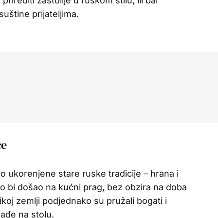
irediti zastolije u ruskom stilu, ili bar
uštine prijateljima.
ce
ko ukorenjene stare ruske tradicije – hrana i
o bi došao na kućni prag, bez obzira na doba
ikoj zemlji podjednako su pružali bogati i
nađe na stolu.