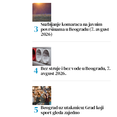
Suzbijanje komaraca na javnim
površinama u Beogradu (7. avgust
2026)
Bez struje i bez vode u Beogradu, 7.
avgust 2026.
Beograd uz utakmicu: Grad koji
sport gleda zajedno