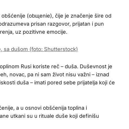
 obšćenije (obщenie), čije je značenje šire od
drazumeva prisan razgovor, prijatan i pun
nja, uz pozitivne emocije.
plinom Rusi koriste reč – duša. Duševnost je
eh, novac, pa ni sam život nisu važni – iznad
iskosti duša – imati pored sebe prijatelja koji će
enije, a u osnovi obšćenija toplina i
ne utkani su u rituale duše koji definišu