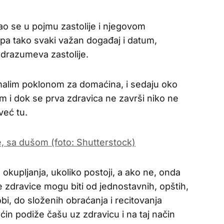
o se u pojmu zastolije i njegovom
 pa tako svaki važan događaj i datum,
odrazumeva zastolije.
malim poklonom za domaćina, i sedaju oko
m i dok se prva zdravica ne završi niko ne
već tu.
okupljanja, ukoliko postoji, a ako ne, onda
 zdravice mogu biti od jednostavnih, opštih,
i, do složenih obraćanja i recitovanja
ćin podiže čašu uz zdravicu i na taj način