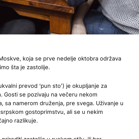
Moskve, koja se prve nedelje oktobra održava
o šta je zastolije.
bukvalni prevod ‘pun sto’) je okupljanje za
ma. Gosti se pozivaju na večeru nekom
a, sa namerom druženja, pre svega. Uživanje u
 srpskom gostoprimstvu, ali se u nekim
ajno razlikuje.