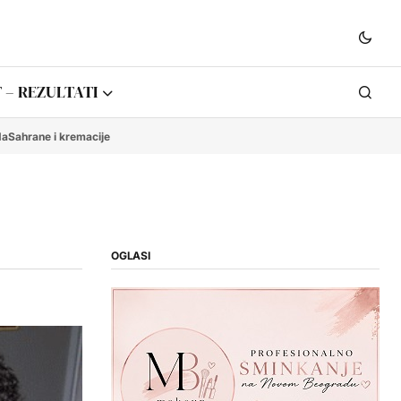
 – REZULTATI
da
Sahrane i kremacije
OGLASI