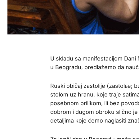
U skladu sa manifestacijom Dani 
u Beogradu, predlažemo da naučim
Ruski običaj zastolije (zastolьe; 
stolom uz hranu, koje traje sati
posebnom prilikom, ili bez povod
dobrom i dugom obroku slično je
detaljima koje ćemo naglasiti znač