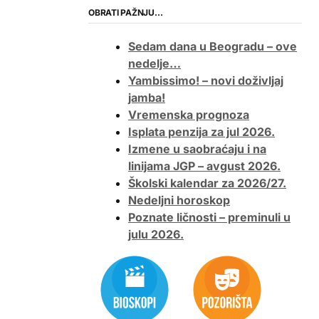
OBRATI PAŽNJU…
Sedam dana u Beogradu – ove
nedelje…
Yambissimo! – novi doživljaj
jamba!
Vremenska prognoza
Isplata penzija za jul 2026.
Izmene u saobraćaju i na
linijama JGP – avgust 2026.
Školski kalendar za 2026/27.
Nedeljni horoskop
Poznate ličnosti – preminuli u
julu 2026.