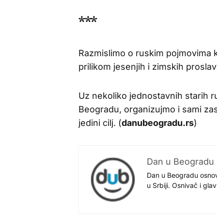
***
Razmislimo o ruskim pojmovima koji
prilikom jesenjih i zimskih prosla
Uz nekoliko jednostavnih starih r
Beogradu, organizujmo i sami zast
jedini cilj. (
danubeogradu.rs
)
Dan u Beogradu
Dan u Beogradu osnovan
u Srbiji. Osnivač i gl