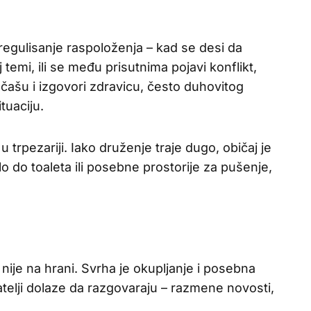
 regulisanje raspoloženja – kad se desi da
emi, ili se među prisutnima pojavi konflikt,
čašu i izgovori zdravicu, često duhovitog
tuaciju.
 u trpezariji. Iako druženje traje dugo, običaj je
o do toaleta ili posebne prostorije za pušenje,
nije na hrani. Svrha je okupljanje i posebna
atelji dolaze da razgovaraju – razmene novosti,