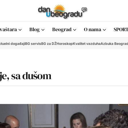
vaštara
Blog
Beograd
O nama
SPORT
tuelni događaji
BG servis
BG za DŽ
Horoskop
Kvalitet vazduha
Azbuka Beogra
ije, sa dušom