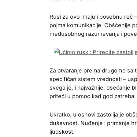
Rusi za ovo imaju i posebnu reč –
pojma komunikacije. Obšćenije po
međusobnog razumevanja i povere
Za otvaranje prema drugome sa to
specifičan sistem vrednosti – usp
svega je, i najvažnije, osećanje bl
priteći u pomoć kad god zatreba.
Ukratko, u osnovi zastolija je obšć
duševnost. Nuđenje i primanje hra
ljudskost.