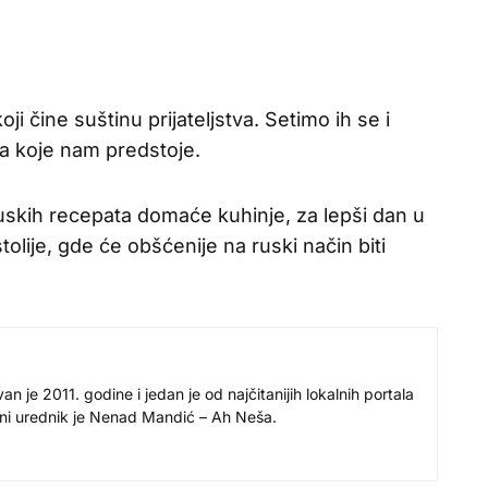
 čine suštinu prijateljstva. Setimo ih se i
va koje nam predstoje.
uskih recepata domaće kuhinje, za lepši dan u
olije, gde će obšćenije na ruski način biti
 je 2011. godine i jedan je od najčitanijih lokalnih portala
avni urednik je Nenad Mandić – Ah Neša.