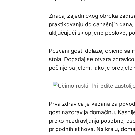
Značaj zajedničkog obroka zadrža
praktikovanju do današnjih dana,
uključujući sklopljene poslove, p
Pozvani gosti dolaze, obično sa 
stola. Događaj se otvara zdravico
počinje sa jelom, iako je predjelo 
Prva zdravica je vezana za povod 
gost nazdravlja domaćinu. Kasnije
preko nazdravljanja posebnoj osob
prigodnih stihova. Na kraju, doma