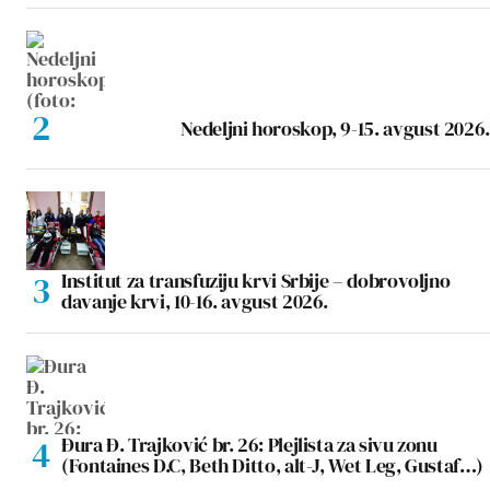
Nedeljni horoskop, 9-15. avgust 2026.
Institut za transfuziju krvi Srbije – dobrovoljno
davanje krvi, 10-16. avgust 2026.
Đura Đ. Trajković br. 26: Plejlista za sivu zonu
(Fontaines D.C, Beth Ditto, alt-J, Wet Leg, Gustaf…)