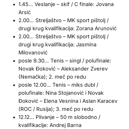
1.45… Veslanje – skif / C finale: Jovana
Arsić
2.00… Streljaštvo – MK sport pištolj /
drugi krug kvalifikacija: Zorana Arunović
2.00… Streljaštvo – MK sport pištolj /
drugi krug kvalifikacija: Jasmina
Milovanović
posle 9.30… Tenis – singl / polufinale:
Novak Đoković – Aleksander Zverev
(Nemačka); 2. meč po redu
posle 12.00… Tenis – miks dubl /
polufinale: Nina Stojanović i Novak
Đoković – Elena Vesnina i Aslan Karacev
(ROC / Rusija); 3. meč po redu
12.12… Plivanje – 50 m slobodno /
kvalifikacije: Andrej Barna