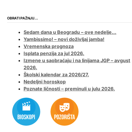
OBRATI PAŽNJU…
Sedam dana u Beogradu – ove nedelje…
Yambissimo! – novi doživljaj jamba!
Vremenska prognoza
Isplata penzija za jul 2026.
Izmene u saobraćaju i na linijama JGP – avgust
2026.
Školski kalendar za 2026/27.
Nedeljni horoskop
Poznate ličnosti – preminuli u julu 2026.