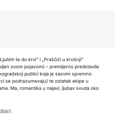
bim te do krvi“ i „Praščići u krošnji“
vljen ovom pojavom) – premijerno predstavile
eogradskoj publici koja je sasvim spremno
rci se podrazumevaju) te ostatak ekipe u
ma. Ma, romantika u najavi, ljubav svuda oko