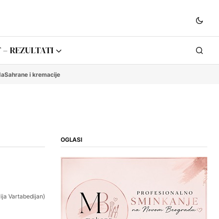
 – REZULTATI
da
Sahrane i kremacije
OGLASI
ija Vartabedijan)