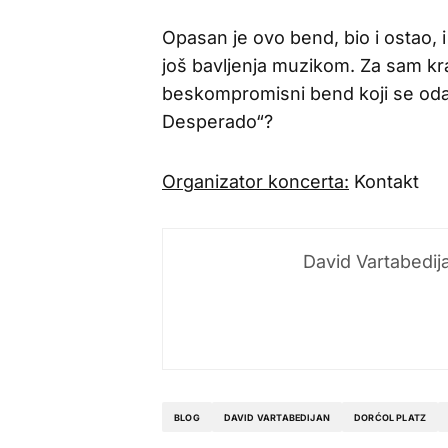
Opasan je ovo bend, bio i ostao, i
još bavljenja muzikom. Za sam kraj
beskompromisni bend koji se oda
Desperado“?
Organizator koncerta:
Kontakt
David Vartabedij
BLOG
DAVID VARTABEDIJAN
DORĆOL PLATZ