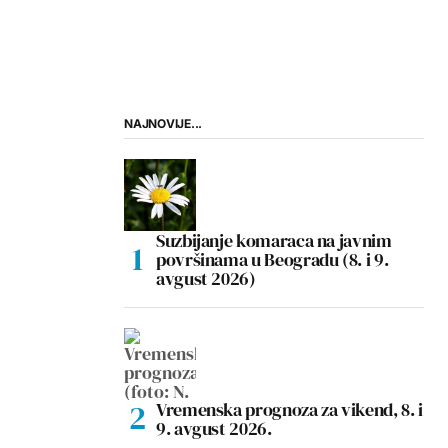
NAJNOVIJE...
Suzbijanje komaraca na javnim
površinama u Beogradu (8. i 9.
avgust 2026)
Vremenska prognoza za vikend, 8. i
9. avgust 2026.