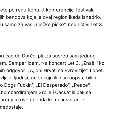
ete po redu Kontakt konferencije-festivala
jih bendova koje je ovaj region ikada iznedrio.
 samo za vas „riječke pičke“, neuništivi Let 3.
koračao do Dorćol platza susreo sam jednog
idem. Semper idem. Na koncert Let 3. „Znaš li ko
h odgovor: „A, oni Hrvati sa Evrovizije“. I opet,
ljaju, ljudi se ne sećaju ili nisu uopšte bili ni
wo Dogs Fuckin“, „El Desperado“, „Peace“,
bombardiranjem Srbije i Čačka“ ili pak sa
arenjem ovog benda kome inspiracije,
 nedostaje.