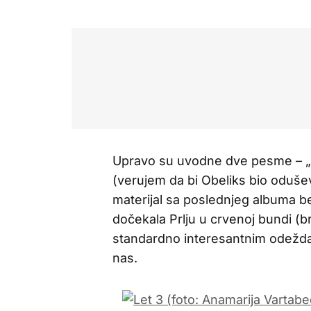
Upravo su uvodne dve pesme – „Lju
(verujem da bi Obeliks bio oduše
materijal sa poslednjeg albuma b
dočekala Prlju u crvenoj bundi (b
standardno interesantnim odežda
nas.