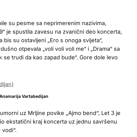
 bile su pesme sa neprimerenim nazivima,
99“ je spustila zavesu na zvanični deo koncerta,
a bis su ostavljeni „Ero s onoga svijeta“,
zdušno otpevala „voli voli voli me“ i „Drama“ sa
 se trudi da kao zapad bude“. Gore dole levo
 Anamarija Vartabedijan
 umorni uz Mrljine povike „Ajmo bend“, Let 3 je
io ekstatični kraj koncerta uz jednu savršenu
 vodi“.