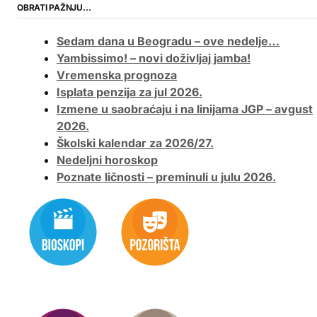
OBRATI PAŽNJU…
Sedam dana u Beogradu – ove nedelje…
Yambissimo! – novi doživljaj jamba!
Vremenska prognoza
Isplata penzija za jul 2026.
Izmene u saobraćaju i na linijama JGP – avgust
2026.
Školski kalendar za 2026/27.
Nedeljni horoskop
Poznate ličnosti – preminuli u julu 2026.