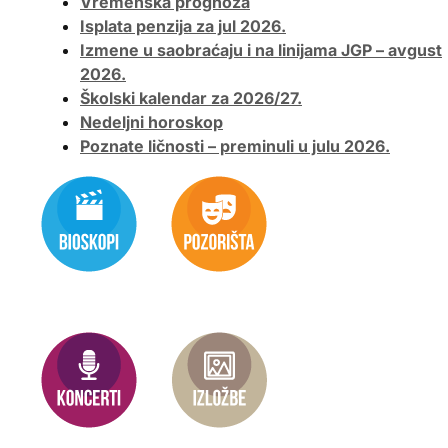
Vremenska prognoza
Isplata penzija za jul 2026.
Izmene u saobraćaju i na linijama JGP – avgust
2026.
Školski kalendar za 2026/27.
Nedeljni horoskop
Poznate ličnosti – preminuli u julu 2026.