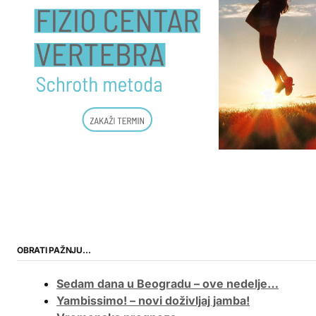
OBRATI PAŽNJU…
Sedam dana u Beogradu – ove nedelje…
Yambissimo! – novi doživljaj jamba!