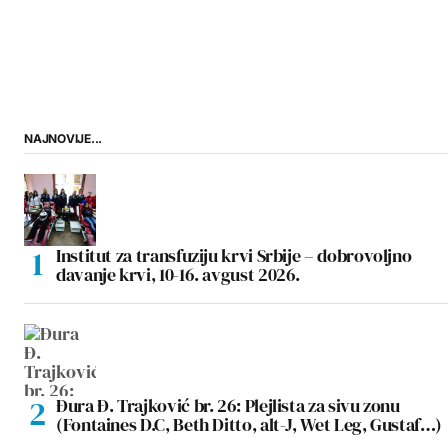
NAJNOVIJE...
Institut za transfuziju krvi Srbije – dobrovoljno
davanje krvi, 10-16. avgust 2026.
Đura Đ. Trajković br. 26: Plejlista za sivu zonu
(Fontaines D.C, Beth Ditto, alt-J, Wet Leg, Gustaf…)