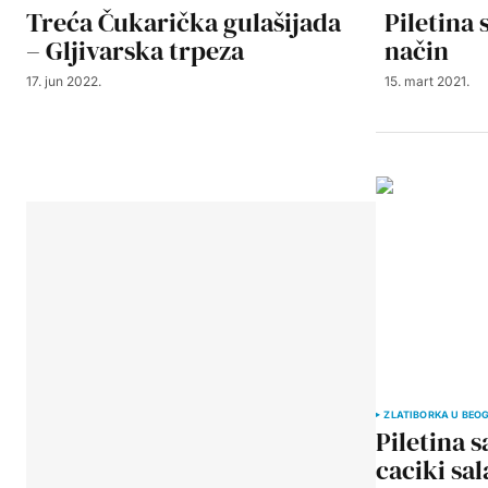
Treća Čukarička gulašijada
Piletina 
– Gljivarska trpeza
način
17. jun 2022.
15. mart 2021.
ZLATIBORKA U BEO
Piletina 
caciki sal