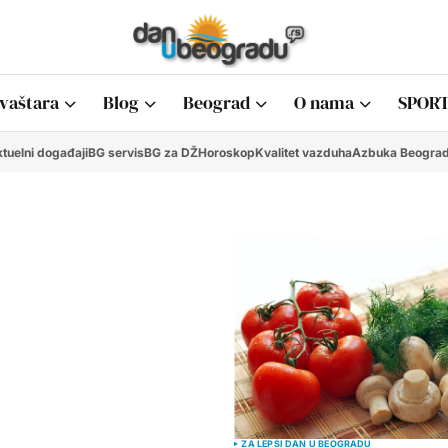
vaštara
Blog
Beograd
O nama
SPORT
tuelni događaji
BG servis
BG za DŽ
Horoskop
Kvalitet vazduha
Azbuka Beogra
ZA LEPŠI DAN U BEOGRADU