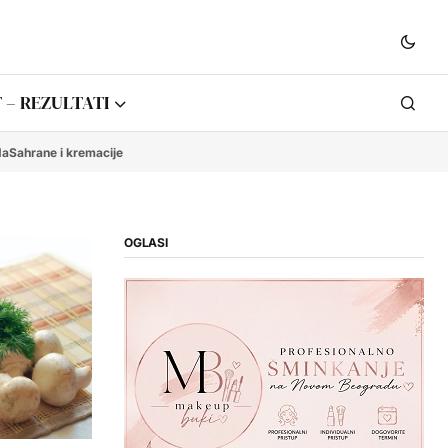
 – REZULTATI
da
Sahrane i kremacije
OGLASI