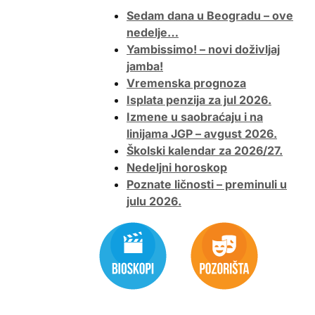
Sedam dana u Beogradu – ove
nedelje…
Yambissimo! – novi doživljaj
jamba!
Vremenska prognoza
Isplata penzija za jul 2026.
Izmene u saobraćaju i na
linijama JGP – avgust 2026.
Školski kalendar za 2026/27.
Nedeljni horoskop
Poznate ličnosti – preminuli u
julu 2026.