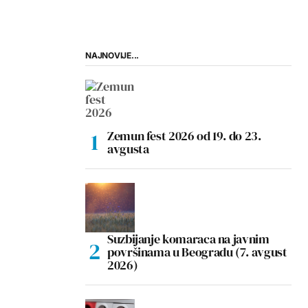
NAJNOVIJE...
Zemun fest 2026 od 19. do 23.
avgusta
Suzbijanje komaraca na javnim
površinama u Beogradu (7. avgust
2026)