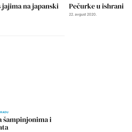
s jajima na japanski
Pečurke u ishrani
22. avgust 2020.
GRADU
sa šampinjonima i
ata