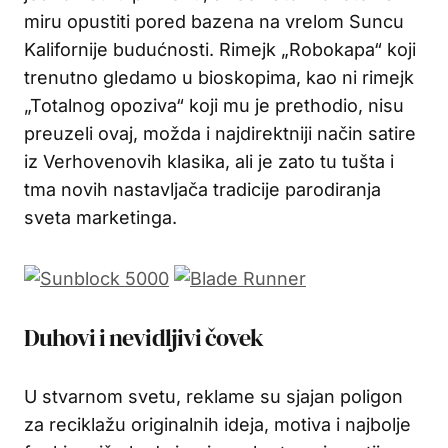
miru opustiti pored bazena na vrelom Suncu
Kalifornije budućnosti. Rimejk „Robokapa“ koji
trenutno gledamo u bioskopima, kao ni rimejk
„Totalnog opoziva“ koji mu je prethodio, nisu
preuzeli ovaj, možda i najdirektniji način satire
iz Verhovenovih klasika, ali je zato tu tušta i
tma novih nastavljača tradicije parodiranja
sveta marketinga.
Duhovi i nevidljivi čovek
U stvarnom svetu, reklame su sjajan poligon
za reciklažu originalnih ideja, motiva i najbolje