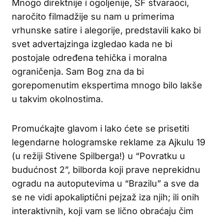
Mnogo direktnije i ogoljenije, SF stvaraoci,
naročito filmadžije su nam u primerima
vrhunske satire i alegorije, predstavili kako bi
svet advertajzinga izgledao kada ne bi
postojale određena tehička i moralna
ograničenja. Sam Bog zna da bi
gorepomenutim ekspertima mnogo bilo lakše
u takvim okolnostima.
Promućkajte glavom i lako ćete se prisetiti
legendarne hologramske reklame za Ajkulu 19
(u režiji Stivene Spilberga!) u “Povratku u
budućnost 2”, bilborda koji prave neprekidnu
ogradu na autoputevima u “Brazilu” a sve da
se ne vidi apokaliptični pejzaž iza njih; ili onih
interaktivnih, koji vam se lično obraćaju čim