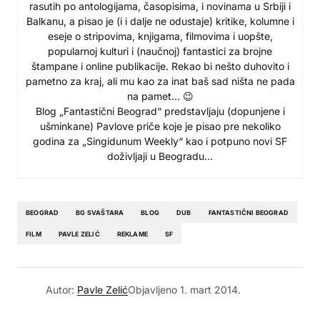
rasutih po antologijama, časopisima, i novinama u Srbiji i
Balkanu, a pisao je (i i dalje ne odustaje) kritike, kolumne i
eseje o stripovima, knjigama, filmovima i uopšte,
popularnoj kulturi i (naučnoj) fantastici za brojne
štampane i online publikacije. Rekao bi nešto duhovito i
pametno za kraj, ali mu kao za inat baš sad ništa ne pada
na pamet… 😉
Blog „Fantastični Beograd“ predstavljaju (dopunjene i
ušminkane) Pavlove priče koje je pisao pre nekoliko
godina za „Singidunum Weekly“ kao i potpuno novi SF
doživljaji u Beogradu…
BEOGRAD
BG SVAŠTARA
BLOG
DUB
FANTASTIČNI BEOGRAD
FILM
PAVLE ZELIĆ
REKLAME
SF
Autor:
Pavle Zelić
Objavljeno
1. mart 2014.