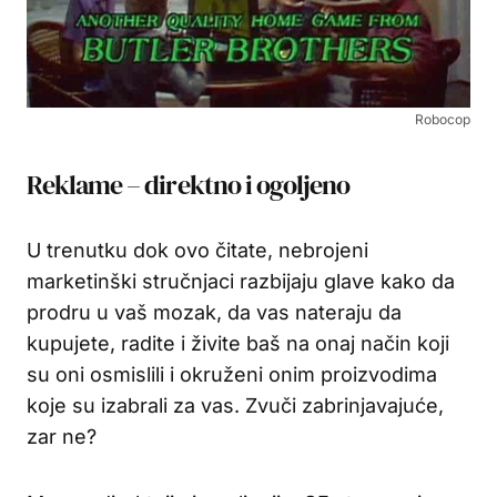
Robocop
Reklame – direktno i ogoljeno
U trenutku dok ovo čitate, nebrojeni
marketinški stručnjaci razbijaju glave kako da
prodru u vaš mozak, da vas nateraju da
kupujete, radite i živite baš na onaj način koji
su oni osmislili i okruženi onim proizvodima
koje su izabrali za vas. Zvuči zabrinjavajuće,
zar ne?