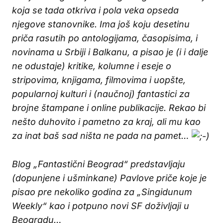
koja se tada otkriva i pola veka opseda
njegove stanovnike. Ima još koju desetinu
priča rasutih po antologijama, časopisima, i
novinama u Srbiji i Balkanu, a pisao je (i i dalje
ne odustaje) kritike, kolumne i eseje o
stripovima, knjigama, filmovima i uopšte,
popularnoj kulturi i (naučnoj) fantastici za
brojne štampane i online publikacije. Rekao bi
nešto duhovito i pametno za kraj, ali mu kao
za inat baš sad ništa ne pada na pamet…
Blog „Fantastični Beograd“ predstavljaju
(dopunjene i ušminkane) Pavlove priče koje je
pisao pre nekoliko godina za „Singidunum
Weekly“ kao i potpuno novi SF doživljaji u
Beogradu…