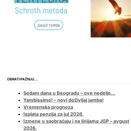
OBRATI PAŽNJU…
Sedam dana u Beogradu – ove nedelje…
Yambissimo! – novi doživljaj jamba!
Vremenska prognoza
Isplata penzija za jul 2026.
Izmene u saobraćaju i na linijama JGP – avgust
2026.