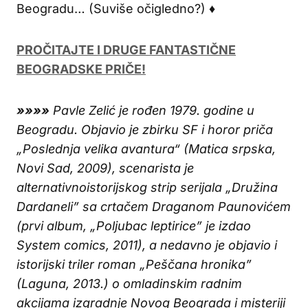
Beogradu… (Suviše očigledno?)
♦
PROČITAJTE I DRUGE FANTASTIČNE
BEOGRADSKE PRIČE!
»»»»
Pavle Zelić je rođen 1979. godine u
Beogradu. Objavio je zbirku SF i horor priča
„Poslednja velika avantura“ (Matica srpska,
Novi Sad, 2009), scenarista je
alternativnoistorijskog strip serijala „Družina
Dardaneli” sa crtačem Draganom Paunovićem
(prvi album, „Poljubac leptirice” je izdao
System comics, 2011), a nedavno je objavio i
istorijski triler roman „Peščana hronika”
(Laguna, 2013.) o omladinskim radnim
akcijama izgradnje Novog Beograda i misteriji