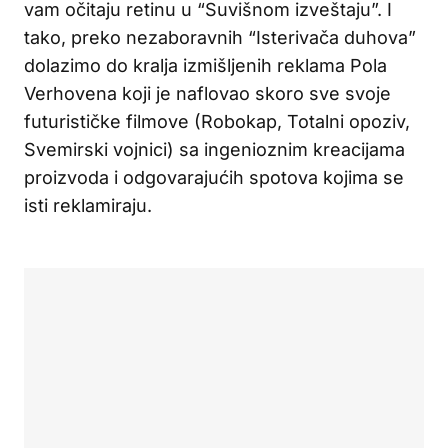
vam očitaju retinu u “Suvišnom izveštaju”. I
tako, preko nezaboravnih “Isterivača duhova”
dolazimo do kralja izmišljenih reklama Pola
Verhovena koji je naflovao skoro sve svoje
futurističke filmove (Robokap, Totalni opoziv,
Svemirski vojnici) sa ingenioznim kreacijama
proizvoda i odgovarajućih spotova kojima se
isti reklamiraju.