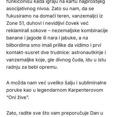
funkiconišu kada igraju na kartu najprostijeg
asocijativnog nivoa. Zato su nam, da se
fukusiramo na domaći teren, vanzemaljci iz
Zone 51, duhovi i nevidljivi čovek već
reklamirali sokove – nezemaljske kombinacije
banane i jagode ili nara i jabuke, a na
bilbordima smo imali prilike da vidimo i prvi
kontakt-susret dve trudnice: astronautkinje i
vanzemaljke koje, gle divnog čuda, idu u istu
radnju za bebi opremu.
A možda nam već uveliko šalju i subliminalne
poruke kao u legendarnom Karpenterovom
“Oni žive”.
Zato, radite sve što vam preporučuje Dan u