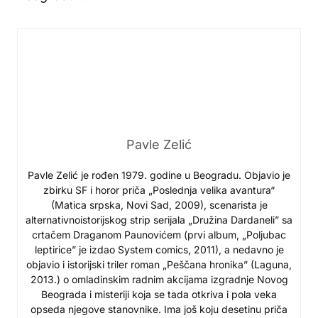
Pavle Zelić
Pavle Zelić je rođen 1979. godine u Beogradu. Objavio je
zbirku SF i horor priča „Poslednja velika avantura“
(Matica srpska, Novi Sad, 2009), scenarista je
alternativnoistorijskog strip serijala „Družina Dardaneli” sa
crtačem Draganom Paunovićem (prvi album, „Poljubac
leptirice” je izdao System comics, 2011), a nedavno je
objavio i istorijski triler roman „Peščana hronika” (Laguna,
2013.) o omladinskim radnim akcijama izgradnje Novog
Beograda i misteriji koja se tada otkriva i pola veka
opseda njegove stanovnike. Ima još koju desetinu priča