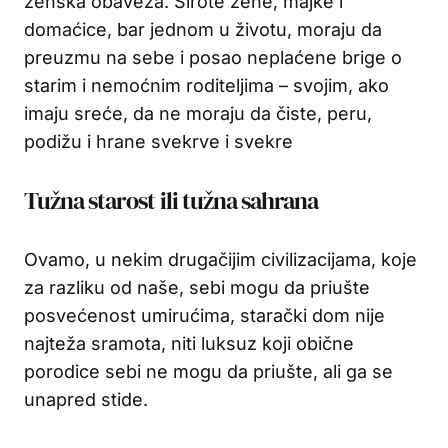
ženska obaveza. Sirote žene, majke i
domaćice, bar jednom u životu, moraju da
preuzmu na sebe i posao neplaćene brige o
starim i nemoćnim roditeljima – svojim, ako
imaju sreće, da ne moraju da čiste, peru,
podižu i hrane svekrve i svekre
Tužna starost ili tužna sahrana
Ovamo, u nekim drugačijim civilizacijama, koje
za razliku od naše, sebi mogu da priušte
posvećenost umirućima, starački dom nije
najteža sramota, niti luksuz koji obične
porodice sebi ne mogu da priušte, ali ga se
unapred stide.