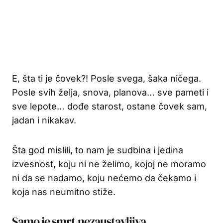
E, šta ti je čovek?! Posle svega, šaka ničega.
Posle svih želja, snova, planova… sve pameti i
sve lepote… dođe starost, ostane čovek sam,
jadan i nikakav.
Šta god mislili, to nam je sudbina i jedina
izvesnost, koju ni ne želimo, kojoj ne moramo
ni da se nadamo, koju nećemo da čekamo i
koja nas neumitno stiže.
Samo je smrt nezaustavljiva