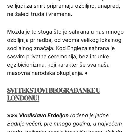
se ljudi za smrt pripremaju ozbiljno, unapred,
ne žaleći truda i vremena.
Možda je to stoga što je sahrana u nas mnogo
ozbiljnija priredba, od veoma velikog lokalnog
socijalnog značaja. Kod Engleza sahrana je
sasvim privatna ceremonija, bez i trunke
egzibicionizma, koji karakteriše sva naša
masovna narodska okupljanja. ♦
SVI TEKSTOVI BEOGRAĐANKE U
LONDONU!
»»»
Vladislava Erdeljan
rođena je jedne
Badnje večeri, pre mnogo godina, u najvećem
gradu, najlepše zemlje koje više nema. Voli da