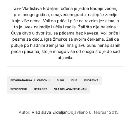
»»» Vladislava Erdeljan rođena je jedne Badnje večeri,
pre mnogo godina, u najvećem gradu, najlepše zemlje
koje više nema. Voli da priča i piše na raznim jezicima, a
to je uvek najradije i učila i radila. Žali što nije balerina.
Čuva drvo u dvorištu, sa pticama bez kaveza. Voli priče i
pesme za decu. Igra žmurke sa svojim ćerkama. Želi da
putuje po hladnim zemljama. Ima glavu punu nenapisanih
priča i pesama, što je mnogo više od onoga što je do sad
objavila.
BEOGRAĐANKA U LONDONU
BLOG
DUB
ENGLESKA
PENZIONERI
STAROST
VLADISLAVA ERDELJAN
Autor:
Vladislava Erdeljan
Objavljeno
6. februar 2015.