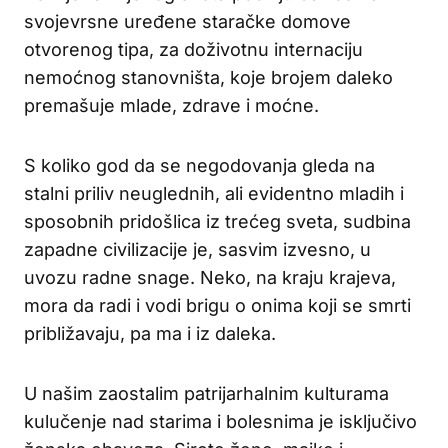
svojevrsne uređene staračke domove
otvorenog tipa, za doživotnu internaciju
nemoćnog stanovništa, koje brojem daleko
premašuje mlade, zdrave i moćne.
S koliko god da se negodovanja gleda na
stalni priliv neuglednih, ali evidentno mladih i
sposobnih pridošlica iz trećeg sveta, sudbina
zapadne civilizacije je, sasvim izvesno, u
uvozu radne snage. Neko, na kraju krajeva,
mora da radi i vodi brigu o onima koji se smrti
približavaju, pa ma i iz daleka.
U našim zaostalim patrijarhalnim kulturama
kulučenje nad starima i bolesnima je isključivo