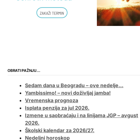
OBRATI PAŽNJU…
Sedam dana u Beogradu – ove nedelje…
Yambissimo! – novi doživljaj jamba!
Vremenska prognoza
Isplata penzija za jul 2026.
Izmene u saobraćaju i na linijama JGP – avgust
2026.
Školski kalendar za 2026/27.
Nedeljni horoskop