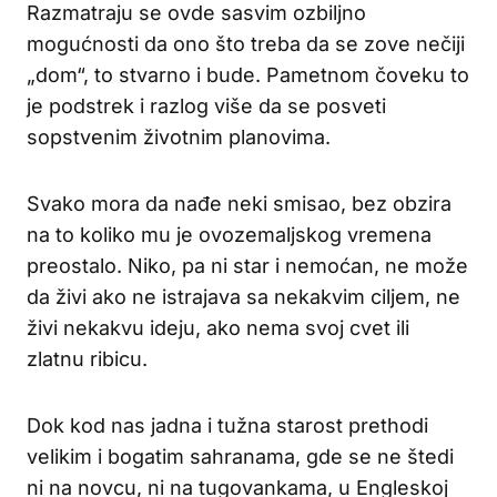
Razmatraju se ovde sasvim ozbiljno
mogućnosti da ono što treba da se zove nečiji
„dom“, to stvarno i bude. Pametnom čoveku to
je podstrek i razlog više da se posveti
sopstvenim životnim planovima.
Svako mora da nađe neki smisao, bez obzira
na to koliko mu je ovozemaljskog vremena
preostalo. Niko, pa ni star i nemoćan, ne može
da živi ako ne istrajava sa nekakvim ciljem, ne
živi nekakvu ideju, ako nema svoj cvet ili
zlatnu ribicu.
Dok kod nas jadna i tužna starost prethodi
velikim i bogatim sahranama, gde se ne štedi
ni na novcu, ni na tugovankama, u Engleskoj