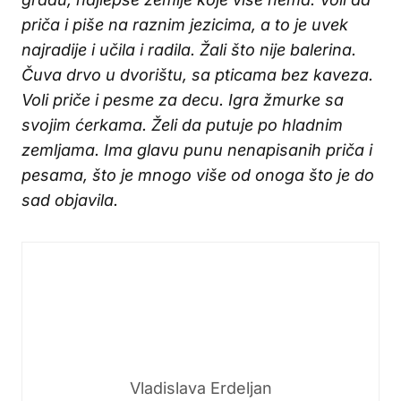
priča i piše na raznim jezicima, a to je uvek
najradije i učila i radila. Žali što nije balerina.
Čuva drvo u dvorištu, sa pticama bez kaveza.
Voli priče i pesme za decu. Igra žmurke sa
svojim ćerkama. Želi da putuje po hladnim
zemljama. Ima glavu punu nenapisanih priča i
pesama, što je mnogo više od onoga što je do
sad objavila.
Vladislava Erdeljan