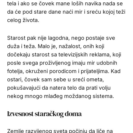
tela i ako se čovek mane loših navika nada se
da će pod stare dane naći mir i sreću kojoj teži
celog života.
Starost pak nije lagodna, nego postaje sve
duža i teža. Malo je, nažalost, onih koji
dočekaju starost sa televizijskih reklama, koji
posle svega proživljenog imaju mir udobnih
fotelja, okruženi porodicom i prijateljima. Kad
ostari, čovek sam sebe u sreći ometa,
pokušavajući da natera telo da prati volju
nekog mnogo mlađeg moždanog sistema.
Izvesnost staračkog doma
Zemlje razvijenog sveta počinju da liče na