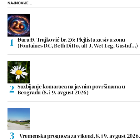
NAJNOVIJE...
Đura Đ. Trajković br. 26: Plejlista za sivu zonu
(Fontaines D.C, Beth Ditto, alt-J, Wet Leg, Gustaf…)
Suzbijanje komaraca na javnim površinama u
Beogradu (8. i 9. avgust 2026)
Vremenska prognoza za vikend, 8. i 9. avgust 2026.