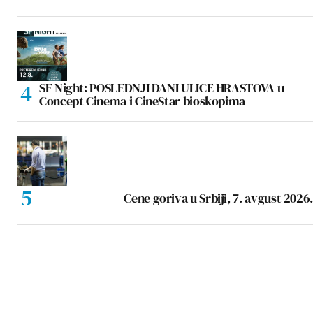
SF Night: POSLEDNJI DANI ULICE HRASTOVA u
Concept Cinema i CineStar bioskopima
Cene goriva u Srbiji, 7. avgust 2026.