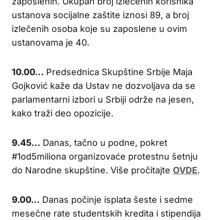
zaposlenih. Ukupan broj izlečenih korisnika
ustanova socijalne zaštite iznosi 89, a broj
izlečenih osoba koje su zaposlene u ovim
ustanovama je 40.
10.00…
Predsednica Skupštine Srbije Maja
Gojković kaže da Ustav ne dozvoljava da se
parlamentarni izbori u Srbiji održe na jesen,
kako traži deo opozicije.
9.45…
Danas, tačno u podne, pokret
#1od5miliona organizovaće protestnu šetnju
do Narodne skupštine. Više pročitajte
OVDE
.
9.00…
Danas počinje isplata šeste i sedme
mesečne rate studentskih kredita i stipendija