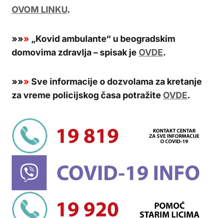
OVOM LINKU
.
»
»
»
„Kovid ambulante“ u beogradskim
domovima zdravlja – spisak je
OVDE
.
»
»
»
Sve informacije o dozvolama za kretanje
za vreme policijskog časa potražite
OVDE
.