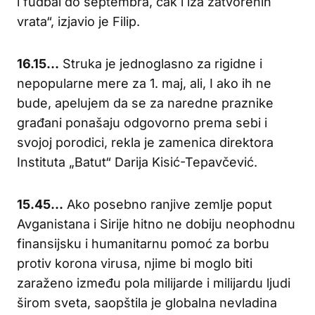
i fudbal do septembra, čak i iza zatvorenih
vrata“, izjavio je Filip.
16.15…
Struka je jednoglasno za rigidne i
nepopularne mere za 1. maj, ali, I ako ih ne
bude, apelujem da se za naredne praznike
građani ponašaju odgovorno prema sebi i
svojoj porodici, rekla je zamenica direktora
Instituta „Batut“ Darija Kisić-Tepavčević.
15.45…
Ako posebno ranjive zemlje poput
Avganistana i Sirije hitno ne dobiju neophodnu
finansijsku i humanitarnu pomoć za borbu
protiv korona virusa, njime bi moglo biti
zaraženo između pola milijarde i milijardu ljudi
širom sveta, saopštila je globalna nevladina