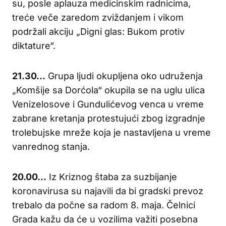
su, posle aplauza medicinskim radnicima,
treće veče zaredom zviždanjem i vikom
podržali akciju „Digni glas: Bukom protiv
diktature“.
21.30…
Grupa ljudi okupljena oko udruženja
„Komšije sa Dorćola“ okupila se na uglu ulica
Venizelosove i Gundulićevog venca u vreme
zabrane kretanja protestujući zbog izgradnje
trolebujske mreže koja je nastavljena u vreme
vanrednog stanja.
20.00…
Iz Kriznog štaba za suzbijanje
koronavirusa su najavili da bi gradski prevoz
trebalo da počne sa radom 8. maja. Čelnici
Grada kažu da će u vozilima važiti posebna