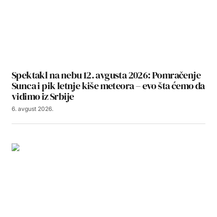
Spektakl na nebu 12. avgusta 2026: Pomračenje
Sunca i pik letnje kiše meteora – evo šta ćemo da
vidimo iz Srbije
6. avgust 2026.