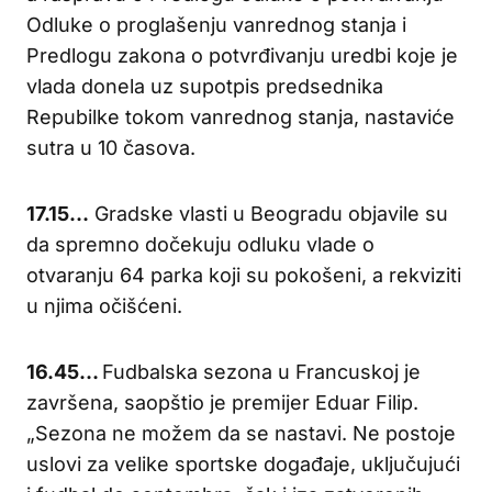
Odluke o proglašenju vanrednog stanja i
Predlogu zakona o potvrđivanju uredbi koje je
vlada donela uz supotpis predsednika
Repubilke tokom vanrednog stanja, nastaviće
sutra u 10 časova.
17.15…
Gradske vlasti u Beogradu objavile su
da spremno dočekuju odluku vlade o
otvaranju 64 parka koji su pokošeni, a rekviziti
u njima očišćeni.
16.45…
Fudbalska sezona u Francuskoj je
završena, saopštio je premijer Eduar Filip.
„Sezona ne možem da se nastavi. Ne postoje
uslovi za velike sportske događaje, uključujući