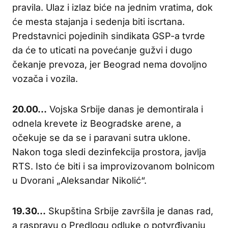
pravila. Ulaz i izlaz biće na jednim vratima, dok
će mesta stajanja i sedenja biti iscrtana.
Predstavnici pojedinih sindikata GSP-a tvrde
da će to uticati na povećanje gužvi i dugo
čekanje prevoza, jer Beograd nema dovoljno
vozača i vozila.
20.00…
Vojska Srbije danas je demontirala i
odnela krevete iz Beogradske arene, a
očekuje se da se i paravani sutra uklone.
Nakon toga sledi dezinfekcija prostora, javlja
RTS. Isto će biti i sa improvizovanom bolnicom
u Dvorani „Aleksandar Nikolić“.
19.30…
Skupština Srbije završila je danas rad,
a raspravu o Predlogu odluke o potvrđivanju