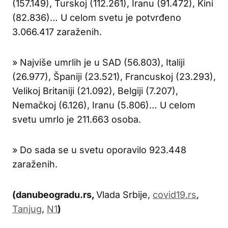
(157.149), Turskoj (112.261), Iranu (91.472), Kini
(82.836)… U celom svetu je potvrđeno
3.066.417 zaraženih.
» Najviše umrlih je u SAD (56.803), Italiji
(26.977), Španiji (23.521), Francuskoj (23.293),
Velikoj Britaniji (21.092), Belgiji (7.207),
Nemačkoj (6.126), Iranu (5.806)… U celom
svetu umrlo je 211.663 osoba.
» Do sada se u svetu oporavilo 923.448
zaraženih.
(danubeogradu.rs,
Vlada Srbije,
covid19.rs
,
Tanjug
,
N1
)