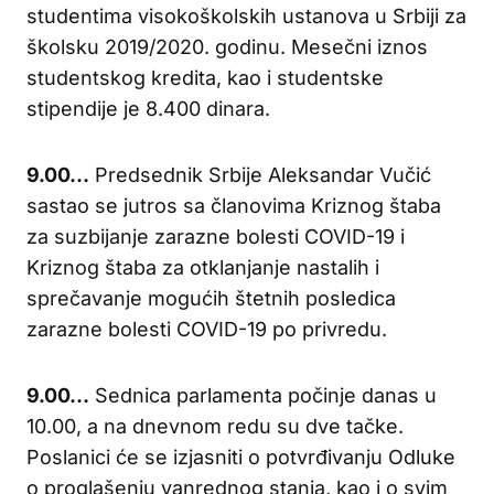
studentima visokoškolskih ustanova u Srbiji za
školsku 2019/2020. godinu. Mesečni iznos
studentskog kredita, kao i studentske
stipendije je 8.400 dinara.
9.00…
Predsednik Srbije Aleksandar Vučić
sastao se jutros sa članovima Kriznog štaba
za suzbijanje zarazne bolesti COVID-19 i
Kriznog štaba za otklanjanje nastalih i
sprečavanje mogućih štetnih posledica
zarazne bolesti COVID-19 po privredu.
9.00…
Sednica parlamenta počinje danas u
10.00, a na dnevnom redu su dve tačke.
Poslanici će se izjasniti o potvrđivanju Odluke
o proglašenju vanrednog stanja, kao i o svim