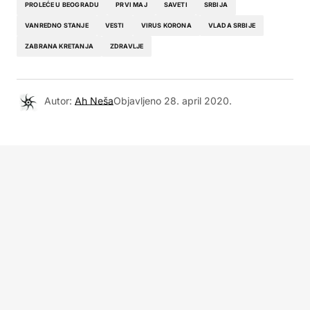
PROLEĆE U BEOGRADU
PRVI MAJ
SAVETI
SRBIJA
VANREDNO STANJE
VESTI
VIRUS KORONA
VLADA SRBIJE
ZABRANA KRETANJA
ZDRAVLJE
Autor:
Ah Neša
Objavljeno
28. april 2020.