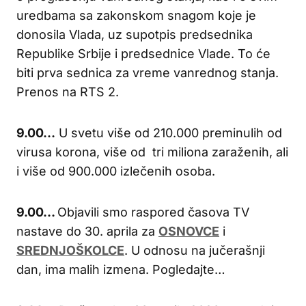
uredbama sa zakonskom snagom koje je
donosila Vlada, uz supotpis predsednika
Republike Srbije i predsednice Vlade. To će
biti prva sednica za vreme vanrednog stanja.
Prenos na RTS 2.
9.00…
U svetu više od 210.000 preminulih od
virusa korona, više od tri miliona zaraženih, ali
i više od 900.000 izlečenih osoba.
9.00…
Objavili smo raspored časova TV
nastave do 30. aprila za
OSNOVCE
i
SREDNJOŠKOLCE
. U odnosu na jučerašnji
dan, ima malih izmena. Pogledajte…