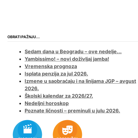
OBRATI PAŽNJU…
Sedam dana u Beogradu – ove nedelje…
Yambissimo! – novi doživljaj jamba!
Vremenska prognoza
Isplata penzija za jul 2026.
Izmene u saobraćaju i na linijama JGP – avgust
2026.
Školski kalendar za 2026/27.
Nedeljni horoskop
Poznate ličnosti – preminuli u julu 2026.