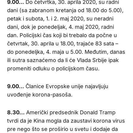
9.00…
Do četvrtka, 30. aprila 2020, su radni
dani (sa zabranom kretanja od 18.00 do 5.00),
petak i subota, 1. i 2. maj 2020, su neradni
dani, dok je ponedeljak, 4. maj 2020, radni
dan. Policijski čas koji bi trebalo da počne u
četvrtak, 30. aprila u 18.00, trajaće 83 sata –
do ponedeljka, 4. maja u 5.00. Međutim, danas
ili sutra saznaćemo da li će Vlada Srbije ipak
promeniti odluku o policijskom času.
9.00…
Članice Evropske unije najavljuju
uvođenje korona-pasoša.
8.30…
Američki predsednik Donald Tramp
tvrdi da je Kina mogla da zaustavi korona virus
pre nego što se proširio u svetu i dodaje da