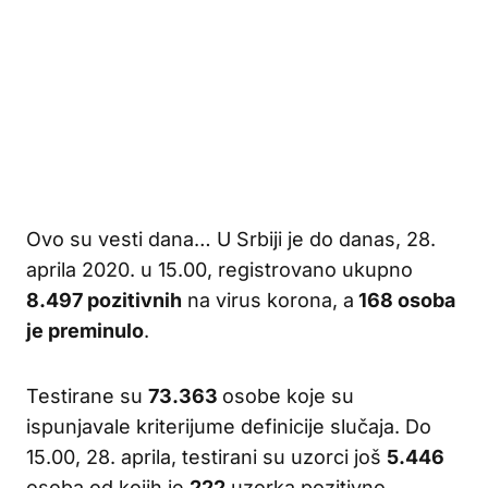
Ovo su vesti dana… U Srbiji je do danas, 28.
aprila 2020. u 15.00, registrovano ukupno
8.497 pozitivnih
na virus korona, a
168 osoba
je preminulo
.
Testirane su
73.363
osobe koje su
ispunjavale kriterijume definicije slučaja. Do
15.00, 28. aprila, testirani su uzorci još
5.446
osoba od kojih je
222
uzorka pozitivno.