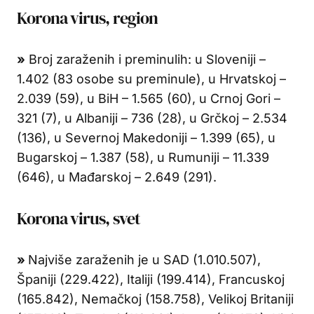
Korona virus, region
»
Broj zaraženih i preminulih: u Sloveniji –
1.402 (83 osobe su preminule), u Hrvatskoj –
2.039 (59), u BiH – 1.565 (60), u Crnoj Gori –
321 (7), u Albaniji – 736 (28), u Grčkoj – 2.534
(136), u Severnoj Makedoniji – 1.399 (65), u
Bugarskoj – 1.387 (58), u Rumuniji – 11.339
(646), u Mađarskoj – 2.649 (291).
Korona virus, svet
»
Najviše zaraženih je u SAD (1.010.507),
Španiji (229.422), Italiji (199.414), Francuskoj
(165.842), Nemačkoj (158.758), Velikoj Britaniji