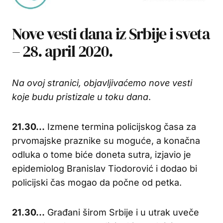
Nove vesti dana iz Srbije i sveta
– 28. april 2020.
Na ovoj stranici, objavljivaćemo nove vesti
koje budu pristizale u toku dana
.
21.30…
Izmene termina policijskog časa za
prvomajske praznike su moguće, a konačna
odluka o tome biće doneta sutra, izjavio je
epidemiolog Branislav Tiodorović i dodao bi
policijski čas mogao da počne od petka.
21.30…
Građani širom Srbije i u utrak uveče