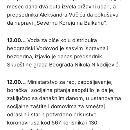
mesec dana dva puta izvela državni udar“, a
predsednika Aleksandra Vučića da pokušava
da napravi „Severnu Koreju na Balkanu“.
12.00…
Voda za piće koju distribuira
beogradski Vodovod je sasvim ispravna i
bezbedna, izjavio je danas predsednik
Skupštine grada Beograda Nikola Nikodijević.
12.00…
Ministarstvo za rad, zapošljavanje,
boračka i socijalna pitanja saopštilo je da je,
zaključno sa današnjim danom, u ustanovama
socijalne zaštite i domovima za smeštaj
odraslih i starih potvrđeno prisustvo
koronavirusa kod 567 korisnika i 130