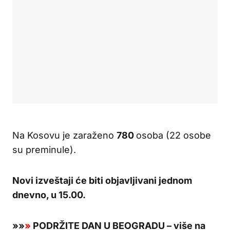
Na Kosovu je zaraženo
780
osoba (22 osobe
su preminule).
Novi izveštaji će biti objavljivani jednom
dnevno, u 15.00.
»
»
»
PODRŽITE DAN U BEOGRADU – više na