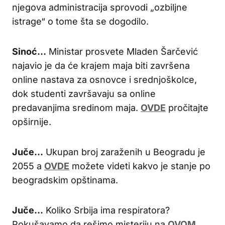
njegova administracija sprovodi „ozbiljne
istrage“ o tome šta se dogodilo.
Sinoć…
Ministar prosvete Mladen Šarčević
najavio je da će krajem maja biti završena
online nastava za osnovce i srednjoškolce,
dok studenti završavaju sa online
predavanjima sredinom maja.
OVDE
pročitajte
opširnije.
Juče…
Ukupan broj zaraženih u Beogradu je
2055 a
OVDE
možete videti kakvo je stanje po
beogradskim opštinama.
Juče…
Koliko Srbija ima respiratora?
Pokušavamo da rešimo misteriju na
OVOM