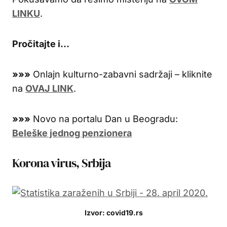
LINKU
.
Pročitajte i…
»»»
Onlajn kulturno-zabavni sadržaji – kliknite
na
OVAJ LINK
.
»»»
Novo na portalu Dan u Beogradu:
Beleške jednog penzionera
Korona virus, Srbija
Izvor: covid19.rs