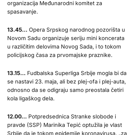
organizacija Međunarodni komitet za
spasavanje.
13.45…
Opera Srpskog narodnog pozorišta u
Novom Sadu organizuje seriju mini koncerata
u različitim delovima Novog Sada, i to tokom
policijskog časa za prvomajske praznike.
13.15…
Fudbalska Superliga Srbije mogla bi da
se nastavi 23. maja, ali bez plej-ofa i plej-auta,
odnosno da se odigraju samo preostala četiri
kola ligaškog dela.
12.00…
Potpredsednica Stranke slobode i
pravde (SSP) Marinika Tepić optužila je vlast
Srbije da je tokom epidemije koronavirusa, „za