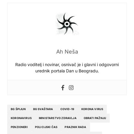
Ah Neša
Radio voditelj i novinar, osnivač je i glavni i odgovorni
urednik portala Dan u Beogradu.
BG ŠPIJUN
BG SVAŠTARA
COVID-19
KORONA VIRUS
KORONAVIRUS
MINISTARSTVO ZDRAVLJA
OBRATI PAŽNJU
PENZIONERI
POLICIJSKI ČAS
PRAZNIK RADA