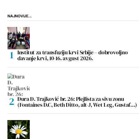
NAJNOVIJE...
Institut za transfuziju krvi Srbije – dobrovoljno
davanje krvi, 10-16. avgust 2026.
Đura Đ. Trajković br. 26: Plejlista za sivu zonu
(Fontaines D.C, Beth Ditto, alt-J, Wet Leg, Gustaf…)