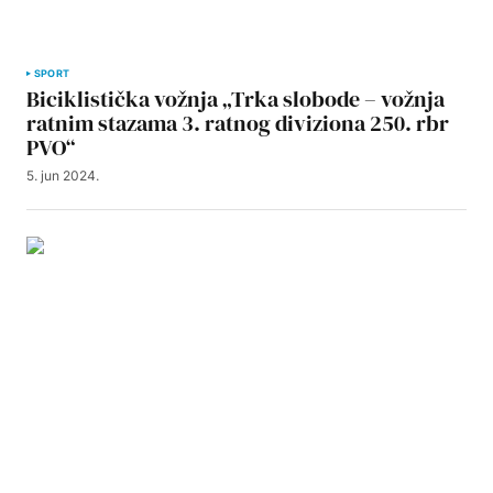
SPORT
Biciklistička vožnja „Trka slobode – vožnja
ratnim stazama 3. ratnog diviziona 250. rbr
PVO“
5. jun 2024.