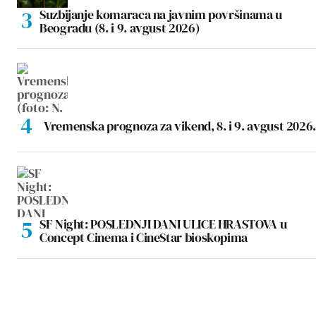
Suzbijanje komaraca na javnim površinama u
Beogradu (8. i 9. avgust 2026)
Vremenska prognoza za vikend, 8. i 9. avgust 2026.
SF Night: POSLEDNJI DANI ULICE HRASTOVA u
Concept Cinema i CineStar bioskopima