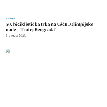
SPORT
50. biciklistička trka na Ušću „Olimpijske
nade – Trofej Beograda“
6. avgust 2021.