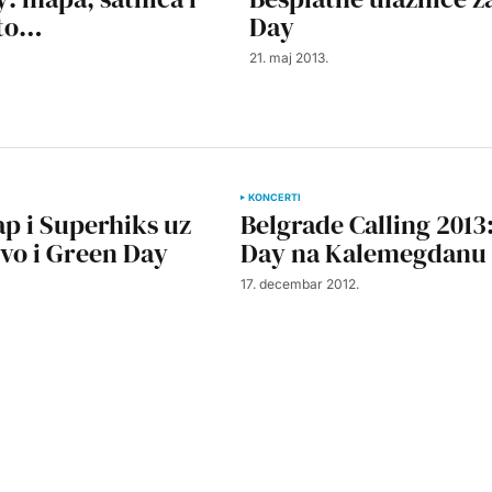
što…
Day
21. maj 2013.
KONCERTI
ap i Superhiks uz
Belgrade Calling 2013
vo i Green Day
Day na Kalemegdanu
17. decembar 2012.