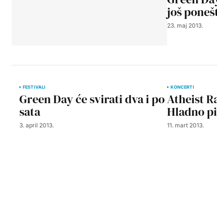
još pone
23. maj 2013.
FESTIVALI
KONCERTI
Green Day će svirati dva i po
Atheist R
sata
Hladno pi
3. april 2013.
11. mart 2013.