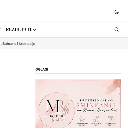
 – REZULTATI
da
Sahrane i kremacije
OGLASI