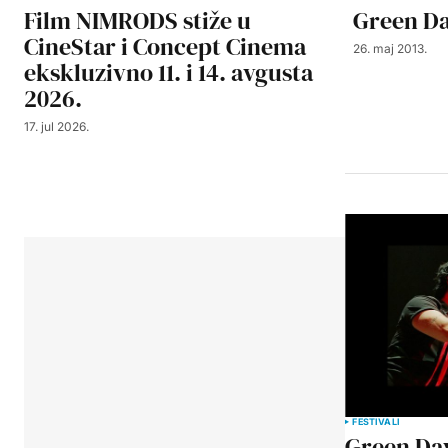
Film NIMRODS stiže u
Green Da
CineStar i Concept Cinema
26. maj 2013.
ekskluzivno 11. i 14. avgusta
2026.
17. jul 2026.
FESTIVALI
Green Day