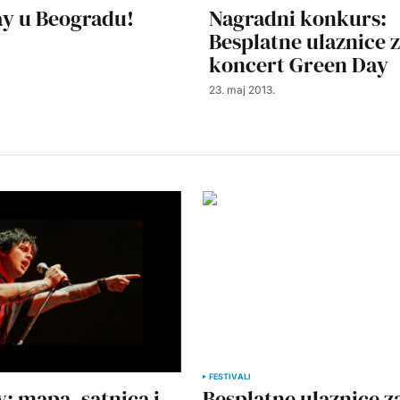
y u Beogradu!
Nagradni konkurs:
Besplatne ulaznice 
koncert Green Day
23. maj 2013.
FESTIVALI
: mapa, satnica i
Besplatne ulaznice z