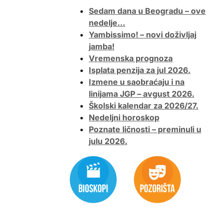
Sedam dana u Beogradu – ove
nedelje…
Yambissimo! – novi doživljaj
jamba!
Vremenska prognoza
Isplata penzija za jul 2026.
Izmene u saobraćaju i na
linijama JGP – avgust 2026.
Školski kalendar za 2026/27.
Nedeljni horoskop
Poznate ličnosti – preminuli u
julu 2026.