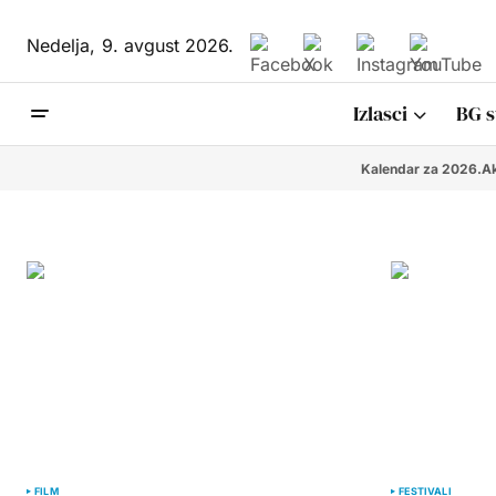
Nedelja,
9. avgust 2026.
Izlasci
BG s
Kalendar za 2026.
Ak
FILM
FESTIVALI