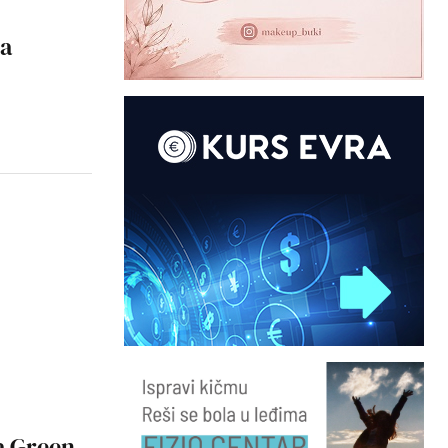
za
a Green