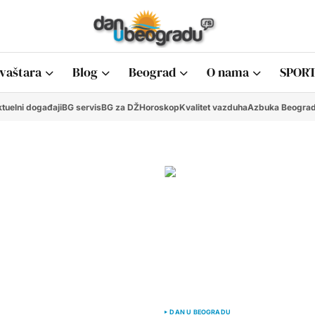
vaštara
Blog
Beograd
O nama
SPORT
tuelni događaji
BG servis
BG za DŽ
Horoskop
Kvalitet vazduha
Azbuka Beogra
DAN U BEOGRADU