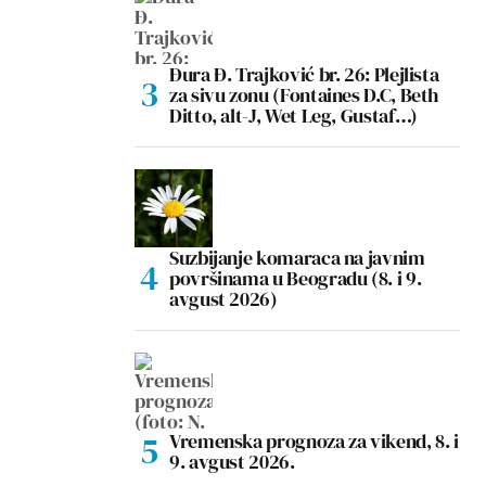
Đura Đ. Trajković br. 26: Plejlista
za sivu zonu (Fontaines D.C, Beth
Ditto, alt-J, Wet Leg, Gustaf…)
Suzbijanje komaraca na javnim
površinama u Beogradu (8. i 9.
avgust 2026)
Vremenska prognoza za vikend, 8. i
9. avgust 2026.