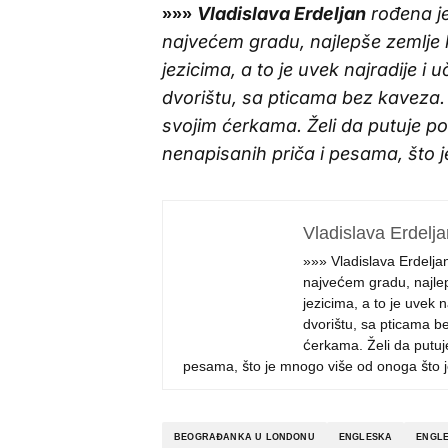
Vladislava Erdeljan
rođena je
»»»
najvećem gradu, najlepše zemlje k
jezicima, a to je uvek najradije i u
dvorištu, sa pticama bez kaveza. 
svojim ćerkama. Želi da putuje p
nenapisanih priča i pesama, što j
Vladislava Erdelja
»»» Vladislava Erdelja
najvećem gradu, najlep
jezicima, a to je uvek na
dvorištu, sa pticama b
ćerkama. Želi da putuj
pesama, što je mnogo više od onoga što j
BEOGRAĐANKA U LONDONU
ENGLESKA
ENGLE