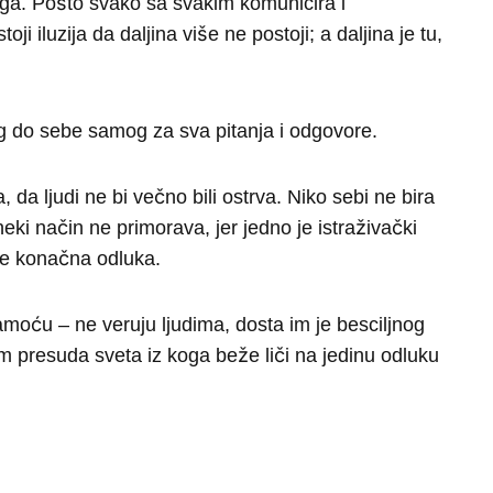
čega. Pošto svako sa svakim komunicira i
ji iluzija da daljina više ne postoji; a daljina je tu,
g do sebe samog za sva pitanja i odgovore.
a, da ljudi ne bi večno bili ostrva. Niko sebi ne bira
neki način ne primorava, jer jedno je istraživački
je konačna odluka.
amoću – ne veruju ljudima, dosta im je besciljnog
 presuda sveta iz koga beže liči na jedinu odluku