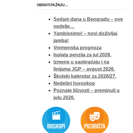
OBRATI PAŽNJU…
Sedam dana u Beogradu – ove
nedelje…
Yambissimo! – novi doživljaj
jamba!
Vremenska prognoza
Isplata penzija za jul 2026.
Izmene u saobraćaju i na
linijama JGP – avgust 2026.
Školski kalendar za 2026/27.
Nedeljni horoskop
Poznate ličnosti – preminuli u
julu 2026.