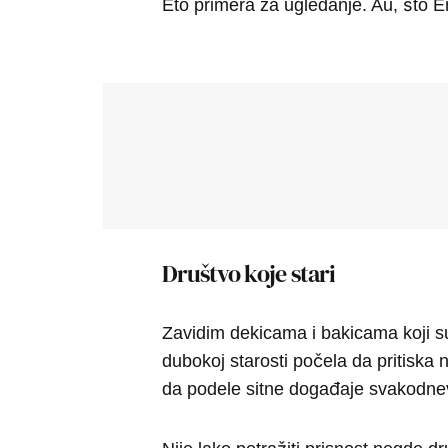
Eto primera za ugledanje. Au, što En
Društvo koje stari
Zavidim dekicama i bakicama koji su 
dubokoj starosti počela da pritiska 
da podele sitne događaje svakodne