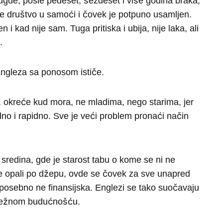
rugde, posle pedeset, šezdeset i više godina braka,
 društvo u samoći i čovek je potpuno usamljen.
kad nije sam. Tuga pritiska i ubija, nije laka, ali
.
ngleza sa ponosom ističe.
 okreće kud mora, ne mladima, nego starima, jer
dno i rapidno. Sve je veći problem pronaći način
 sredina, gde je starost tabu o kome se ni ne
 ne opali po džepu, ovde se čovek za sve unapred
 posebno ne finansijska. Englezi se tako suočavaju
zbežnom budućnošću.