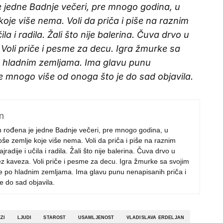
 jedne Badnje večeri, pre mnogo godina, u
oje više nema. Voli da priča i piše na raznim
čila i radila. Žali što nije balerina. Čuva drvo u
Voli priče i pesme za decu. Igra žmurke sa
o hladnim zemljama. Ima glavu punu
e mnogo više od onoga što je do sad objavila.
n
n rođena je jedne Badnje večeri, pre mnogo godina, u
še zemlje koje više nema. Voli da priča i piše na raznim
jradije i učila i radila. Žali što nije balerina. Čuva drvo u
ez kaveza. Voli priče i pesme za decu. Igra žmurke sa svojim
e po hladnim zemljama. Ima glavu punu nenapisanih priča i
e do sad objavila.
ZI
LJUDI
STAROST
USAMLJENOST
VLADISLAVA ERDELJAN