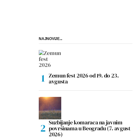
NAJNOVIJE...
Zemun fest 2026 od 19. do 23.
avgusta
Suzbijanje komaraca na javnim
površinama u Beogradu (7. avgust
2026)