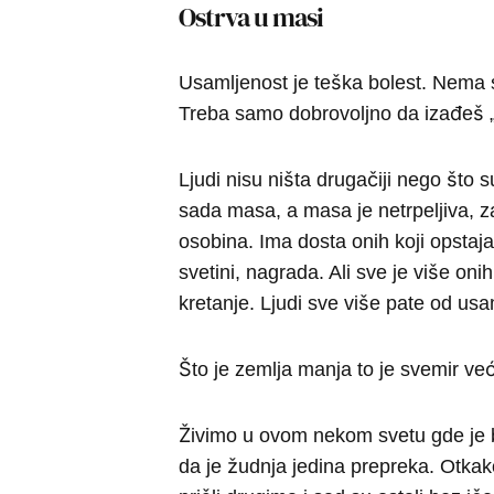
Ostrva u masi
Usamljenost je teška bolest. Nema s
Treba samo dobrovoljno da izađeš 
Ljudi nisu ništa drugačiji nego što s
sada masa, a masa je netrpeljiva, 
osobina. Ima dosta onih koji opstaja
svetini, nagrada. Ali sve je više on
kretanje. Ljudi sve više pate od usa
Što je zemlja manja to je svemir već
Živimo u ovom nekom svetu gde je bl
da je žudnja jedina prepreka. Otkak