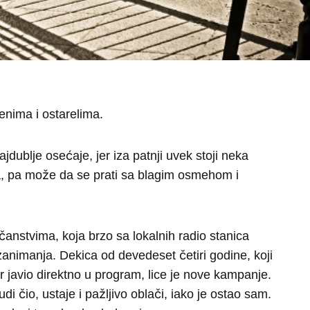
enima i ostarelima.
jdublje osećaje, jer iza patnji uvek stoji neka
ada, pa može da se prati sa blagim osmehom i
anstvima, koja brzo sa lokalnih radio stanica
animanja. Dekica od devedeset četiri godine, koji
 javio direktno u program, lice je nove kampanje.
 čio, ustaje i pažljivo oblači, iako je ostao sam.