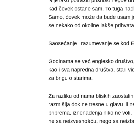
Nije lako potražiti prisnost negde d
kad čovek ostane sam. To tuga nađe
Samo, čovek može da bude usamljen i 
se nekako od okoline lakše prihvata
Saosećanje i razumevanje se kod E
Godinama se već englesko društvo,
kao i sva napredna društva, stari vi
za brigu o starima.
Za razliku od nama bliskih zaostalih
razmišlja dok ne tresne u glavu ili
priprema, iznenađenja niko ne voli,
ne sa neizvesnošću, nego sa nei