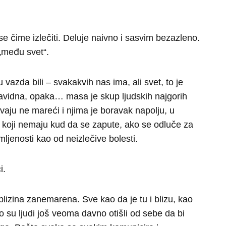
e čime izlečiti. Deluje naivno i sasvim bezazleno.
„među svet“.
u vazda bili – svakakvih nas ima, ali svet, to je
zavidna, opaka… masa je skup ljudskih najgorih
vaju ne mareći i njima je boravak napolju, u
ih koji nemaju kud da se zapute, ako se odluče za
mljenosti kao od neizlečive bolesti.
i.
izina zanemarena. Sve kao da je tu i blizu, kao
o su ljudi još veoma davno otišli od sebe da bi