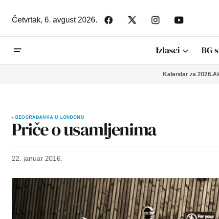
Četvrtak,
6. avgust 2026.
Izlasci
BG s
Kalendar za 2026.
Ak
BEOGRAĐANKA U LONDONU
Priče o usamljenima
22. januar 2016.