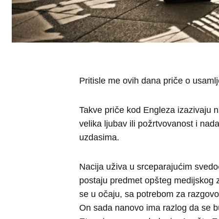
Pritisle me ovih dana priče o usamlj
Takve priče kod Engleza izazivaju na
velika ljubav ili požrtvovanost i n
uzdasima.
Nacija uživa u srceparajućim svedoč
postaju predmet opšteg medijskog z
se u očaju, sa potrebom za razgovor
On sada nanovo ima razlog da se budi