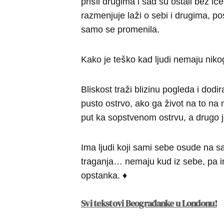
prišli drugima i sad su ostali bez i
razmenjuje laži o sebi i drugima, posto
samo se promenila.
Kako je teško kad ljudi nemaju niko
Bliskost traži blizinu pogleda i dodir
pusto ostrvo, ako ga život na to na 
put ka sopstvenom ostrvu, a drugo 
Ima ljudi koji sami sebe osude na s
traganja… nemaju kud iz sebe, pa im
opstanka. ♦
Svi tekstovi Beograđanke u Londonu!