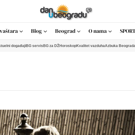
vaštara
Blog
Beograd
O nama
SPORT
tuelni događaji
BG servis
BG za DŽ
Horoskop
Kvalitet vazduha
Azbuka Beograd