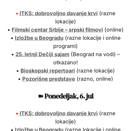
•
ITKS: dobrovoljno davanje krvi
(razne
lokacije)
•
Filmski centar Srbije – srpski filmovi
(online)
•
Izložbe u Beogradu
(razne lokacije i online
programi)
•
25. letnji Dečiji sajam
(Beograd na vodi) –
otkazano!
•
Bioskopski repertoari
(razne lokacije)
•
Pozorišne predstave
(razno, online)
➽ Ponedeljak, 6. jul
•
ITKS: dobrovoljno davanje krvi
(razne
lokacije)
•
Izložbe u Beogradu
(razne lokacije i online