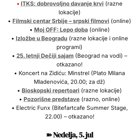
•
ITKS: dobrovoljno davanje krvi
(razne
lokacije)
•
Filmski centar Srbije – srpski filmovi
(online)
•
Moj OFF: Lepo doba
(online)
•
Izložbe u Beogradu
(razne lokacije i online
programi)
•
25. letnji Dečiji sajam
(Beograd na vodi) –
otkazano!
• Koncert na Zidiću: Minstrel (Plato Milana
Mladenovića, 20.00; za dž)
•
Bioskopski repertoari
(razne lokacije)
•
Pozorišne predstave
(razno, online)
• Electric Funx (Bitefartcafe Summer Stage,
22.00) – otkazano!
➽ Nedelja, 5. jul