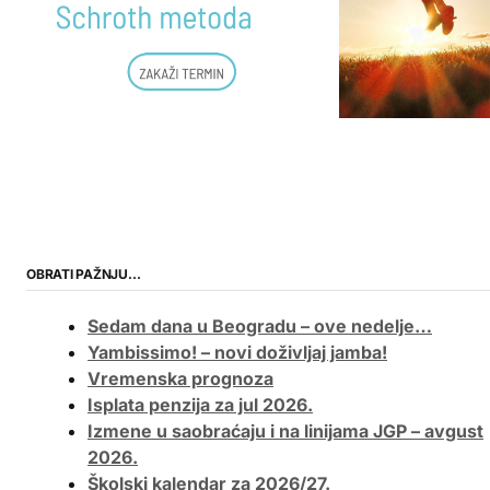
OBRATI PAŽNJU…
Sedam dana u Beogradu – ove nedelje…
Yambissimo! – novi doživljaj jamba!
Vremenska prognoza
Isplata penzija za jul 2026.
Izmene u saobraćaju i na linijama JGP – avgust
2026.
Školski kalendar za 2026/27.