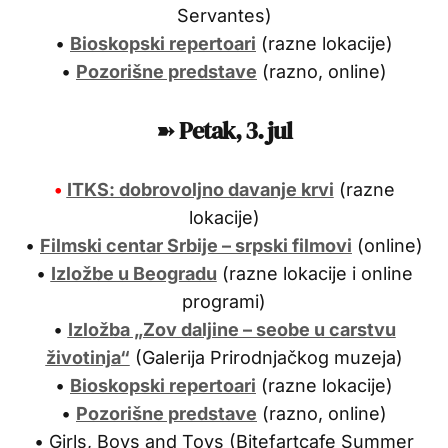
Servantes)
•
Bioskopski repertoari
(razne lokacije)
•
Pozorišne predstave
(razno, online)
➽
Petak, 3. jul
•
ITKS: dobrovoljno davanje krvi
(razne
lokacije)
•
Filmski centar Srbije – srpski filmovi
(online)
•
Izložbe u Beogradu
(razne lokacije i online
programi)
•
Izložba „Zov daljine – seobe u carstvu
životinja“
(Galerija Prirodnjačkog muzeja)
•
Bioskopski repertoari
(razne lokacije)
•
Pozorišne predstave
(razno, online)
• Girls, Boys and Toys (Bitefartcafe Summer