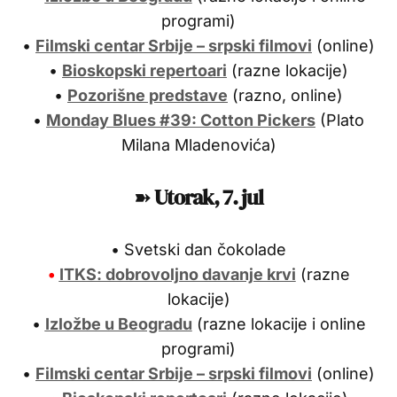
programi)
•
Filmski centar Srbije – srpski filmovi
(online)
•
Bioskopski repertoari
(razne lokacije)
•
Pozorišne predstave
(razno, online)
•
Monday Blues #39: Cotton Pickers
(Plato
Milana Mladenovića)
➽
Utorak, 7. jul
• Svetski dan čokolade
•
ITKS: dobrovoljno davanje krvi
(razne
lokacije)
•
Izložbe u Beogradu
(razne lokacije i online
programi)
•
Filmski centar Srbije – srpski filmovi
(online)