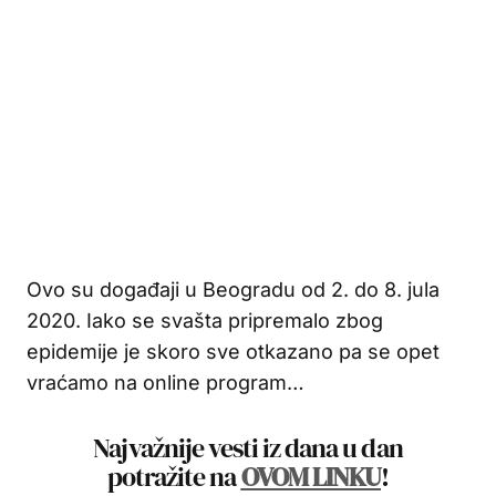
Ovo su događaji u Beogradu od 2. do 8. jula
2020. Iako se svašta pripremalo zbog
epidemije je skoro sve otkazano pa se opet
vraćamo na online program…
Najvažnije vesti iz dana u dan
potražite na
OVOM LINKU
!