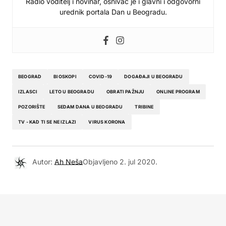
Radio voditelj i novinar, osnivač je i glavni i odgovorni
urednik portala Dan u Beogradu.
BEOGRAD
BIOSKOPI
COVID-19
DOGAĐAJI U BEOGRADU
IZLASCI
LETO U BEOGRADU
OBRATI PAŽNJU
ONLINE PROGRAM
POZORIŠTE
SEDAM DANA U BEOGRADU
TRIBINE
TV - KAD TI SE NE IZLAZI
VIRUS KORONA
Autor:
Ah Neša
Objavljeno
2. jul 2020.