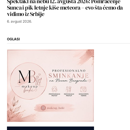
Spektakl na nebu 12. avgusta 2026: Pomračenje
Sunca i pik letnje kiše meteora – evo šta ćemo da
vidimo iz Srbije
6. avgust 2026.
OGLASI