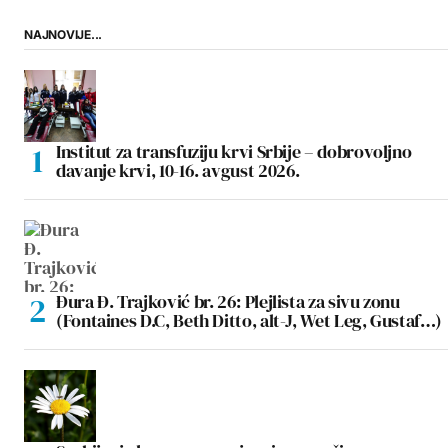
NAJNOVIJE...
Institut za transfuziju krvi Srbije – dobrovoljno
davanje krvi, 10-16. avgust 2026.
Đura Đ. Trajković br. 26: Plejlista za sivu zonu
(Fontaines D.C, Beth Ditto, alt-J, Wet Leg, Gustaf…)