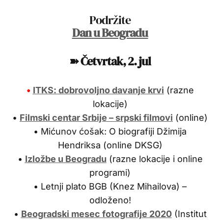
Podržite
Dan u Beogradu
➽ Četvrtak, 2. jul
•
ITKS: dobrovoljno davanje krvi
(razne
lokacije)
•
Filmski centar Srbije – srpski filmovi
(online)
• Mićunov ćošak: O biografiji Džimija
Hendriksa (online DKSG)
•
Izložbe u Beogradu
(razne lokacije i online
programi)
• Letnji plato BGB (Knez Mihailova) –
odloženo!
•
Beogradski mesec fotografije 2020
(Institut