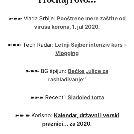
➽➽➽ Vlada Srbije:
Pooštrene mere zaštite od
virusa korona, 1. jul 2020.
➽➽➽ Tech Radar:
Letnji Sajber intenziv kurs –
Vlogging
➽➽➽ BG špijun:
Bečke „ulice za
rashlađivanje“
➽➽➽ Recepti:
Sladoled torta
➽➽ ➽ Korisno:
Kalendar, državni i verski
praznici… za 2020.