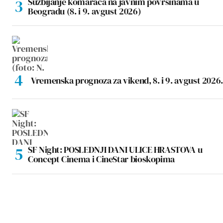
Suzbijanje komaraca na javnim površinama u
Beogradu (8. i 9. avgust 2026)
Vremenska prognoza za vikend, 8. i 9. avgust 2026.
SF Night: POSLEDNJI DANI ULICE HRASTOVA u
Concept Cinema i CineStar bioskopima