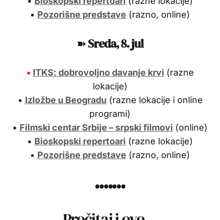
•
Bioskopski repertoari
(razne lokacije)
•
Pozorišne predstave
(razno, online)
➽
Sreda, 8. jul
•
ITKS: dobrovoljno davanje krvi
(razne
lokacije)
•
Izložbe u Beogradu
(razne lokacije i online
programi)
•
Filmski centar Srbije – srpski filmovi
(online)
•
Bioskopski repertoari
(razne lokacije)
•
Pozorišne predstave
(razno, online)
•••••••
Pročitaj i ovo…