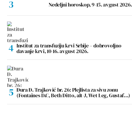
Nedeljni horoskop, 9-15. avgust 2026.
Institut za transfuziju krvi Srbije – dobrovoljno
davanje krvi, 10-16. avgust 2026.
Đura Đ. Trajković br. 26: Plejlista za sivu zonu
(Fontaines D.C, Beth Ditto, alt-J, Wet Leg, Gustaf…)