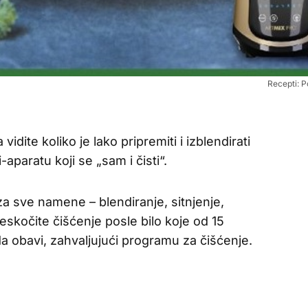
Recepti: P
idite koliko je lako pripremiti i izblendirati
aparatu koji se „sam i čisti“.
 za sve namene – blendiranje, sitnjenje,
skočite čišćenje posle bilo koje od 15
a obavi, zahvaljujući programu za čišćenje.