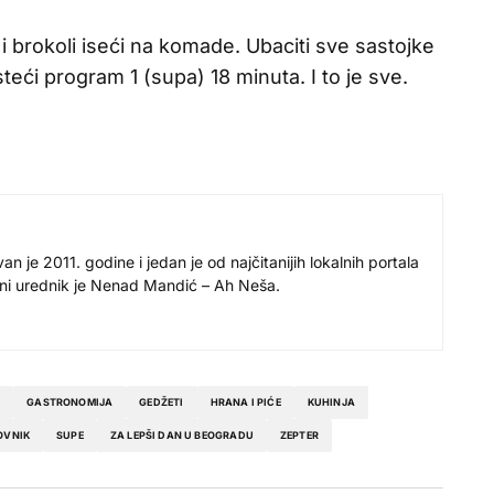
ir i brokoli iseći na komade. Ubaciti sve sastojke
teći program 1 (supa) 18 minuta. I to je sve.
 je 2011. godine i jedan je od najčitanijih lokalnih portala
avni urednik je Nenad Mandić – Ah Neša.
E
GASTRONOMIJA
GEDŽETI
HRANA I PIĆE
KUHINJA
OVNIK
SUPE
ZA LEPŠI DAN U BEOGRADU
ZEPTER