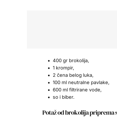
400 gr brokolija,
1 krompir,
2 čena belog luka,
100 ml neutralne pavlake,
600 ml filtrirane vode,
so i biber.
Potaž od brokolija priprema