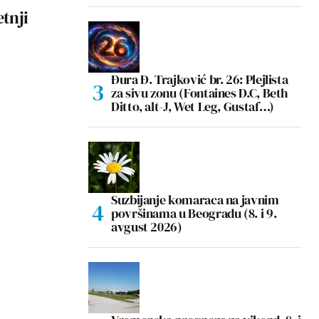
etnji
Đura Đ. Trajković br. 26: Plejlista
za sivu zonu (Fontaines D.C, Beth
Ditto, alt-J, Wet Leg, Gustaf…)
Suzbijanje komaraca na javnim
površinama u Beogradu (8. i 9.
avgust 2026)