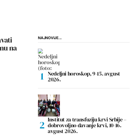
vati
NAJNOVIJE...
nu na
Nedeljni horoskop, 9-15. avgust
2026.
Institut za transfuziju krvi Srbije –
dobrovoljno davanje krvi, 10-16.
avgust 2026.