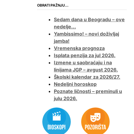
OBRATI PAŽNJU…
Sedam dana u Beogradu – ove
nedelje…
Yambissimo! – novi doživljaj
jamba!
Vremenska prognoza
Isplata penzija za jul 2026.
Izmene u saobraćaju i na
linijama JGP – avgust 2026.
Školski kalendar za 2026/27.
Nedeljni horoskop
Poznate ličnosti – preminuli u
julu 2026.