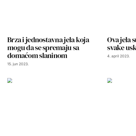
Brza i jednostavna jela koja
Ova jela 
mogu da se spremaju sa
svake usk
domaćom slaninom
4. april 2023.
15. jun 2023.