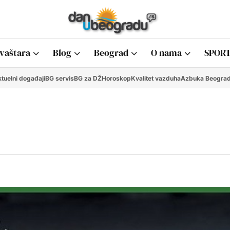
vaštara
Blog
Beograd
O nama
SPORT
tuelni događaji
BG servis
BG za DŽ
Horoskop
Kvalitet vazduha
Azbuka Beogra