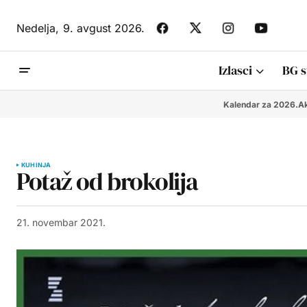
Nedelja,
9. avgust 2026.
Izlasci
BG s
Kalendar za 2026.
Ak
KUHINJA
Potaž od brokolija
21. novembar 2021.