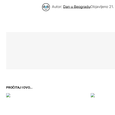
Autor:
Dan u Beogradu
Objavljeno
21.
PROČITAJ I OVO...