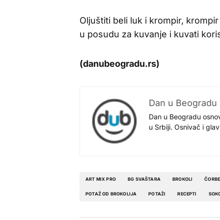
Oljuštiti beli luk i krompir, kromp
u posudu za kuvanje i kuvati koris
(danubeogradu.rs)
Dan u Beogradu
Dan u Beogradu osnovan
u Srbiji. Osnivač i gl
ART MIX PRO
BG SVAŠTARA
BROKOLI
ČORB
POTAŽ OD BROKOLIJA
POTAŽI
RECEPTI
SOK