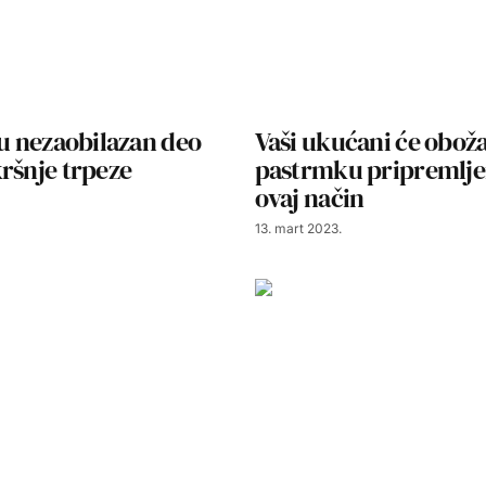
su nezaobilazan deo
Vaši ukućani će oboža
ršnje trpeze
pastrmku pripremlje
ovaj način
13. mart 2023.