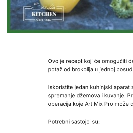
Ovo je recept koji će omogućiti da v
potaž od brokolija u jednoj posudi-
Iskoristite jedan kuhinjski aparat
spremanje džemova i kuvanje. Pre
operacija koje Art Mix Pro može d
Potrebni sastojci su: