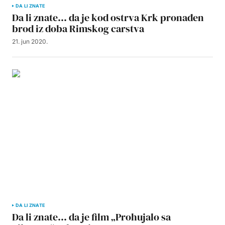
DA LI ZNATE
Da li znate… da je kod ostrva Krk pronađen
brod iz doba Rimskog carstva
21. jun 2020.
DA LI ZNATE
Da li znate… da je film „Prohujalo sa