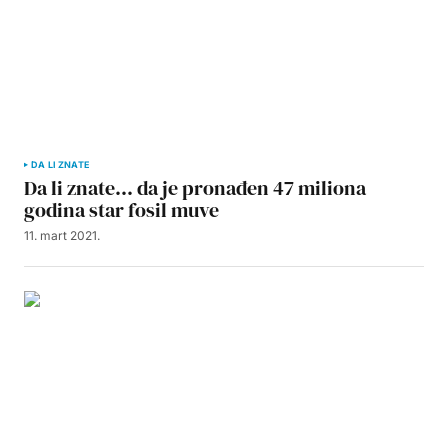
DA LI ZNATE
Da li znate… da je pronađen 47 miliona
godina star fosil muve
11. mart 2021.