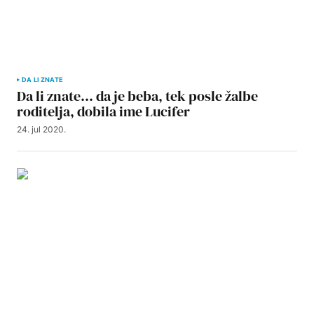
DA LI ZNATE
Da li znate… da je beba, tek posle žalbe
roditelja, dobila ime Lucifer
24. jul 2020.