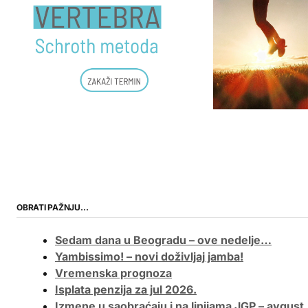
OBRATI PAŽNJU…
Sedam dana u Beogradu – ove nedelje…
Yambissimo! – novi doživljaj jamba!
Vremenska prognoza
Isplata penzija za jul 2026.
Izmene u saobraćaju i na linijama JGP – avgust