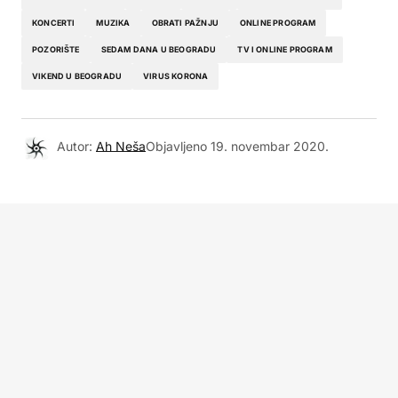
KONCERTI
MUZIKA
OBRATI PAŽNJU
ONLINE PROGRAM
POZORIŠTE
SEDAM DANA U BEOGRADU
TV I ONLINE PROGRAM
VIKEND U BEOGRADU
VIRUS KORONA
Autor:
Ah Neša
Objavljeno
19. novembar 2020.