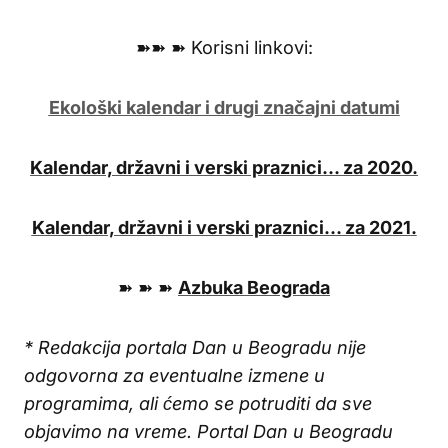
➽➽ ➽ Korisni linkovi:
Ekološki kalendar i drugi značajni datumi
Kalendar, državni i verski praznici… za 2020.
Kalendar, državni i verski praznici… za 2021.
➽ ➽ ➽
Azbuka Beograda
* Redakcija portala Dan u Beogradu nije
odgovorna za eventualne izmene u
programima, ali ćemo se potruditi da sve
objavimo na vreme. Portal Dan u Beogradu