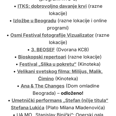
•
ITKS: dobrovoljno davanje krvi
(razne
lokacije)
•
Izložbe u Beogradu
(razne lokacije i online
programi)
•
Osmi Festival fotografije Vizualizator
(razne
lokacije)
•
3. BEOSEF
(Dvorana KCB)
•
Bioskopski repertoari
(razne lokacije)
•
Festival „Slika u pokretu“
(Kinoteka)
•
Velikani svetskog filma: Milijus, Malik,
Ćimino
(Kinoteka)
•
Ana & The Changes
(Dom omladine
Beograda) –
odloženo!
•
Umetnički performans „Stefan (ni)je titula“
Stefana Lukića
(Plato Milana Mladenovića)
• UA MO „Stanislav Binički“: Operski gala