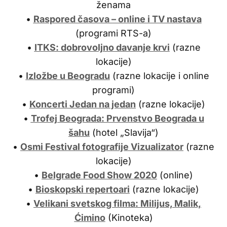
ženama
•
Raspored časova – online i TV nastava
(programi RTS-a)
•
ITKS: dobrovoljno davanje krvi
(razne
lokacije)
•
Izložbe u Beogradu
(razne lokacije i online
programi)
•
Koncerti Jedan na jedan
(razne lokacije)
•
Trofej Beograda: Prvenstvo Beograda u
šahu
(hotel „Slavija“)
•
Osmi Festival fotografije Vizualizator
(razne
lokacije)
•
Belgrade Food Show 2020
(online)
•
Bioskopski repertoari
(razne lokacije)
•
Velikani svetskog filma: Milijus, Malik,
Ćimino
(Kinoteka)