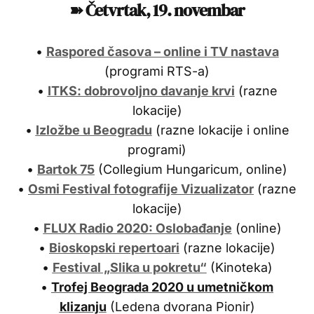
➽ Četvrtak, 19. novembar
•
Raspored časova – online i TV nastava
(programi RTS-a)
•
ITKS: dobrovoljno davanje krvi
(razne
lokacije)
•
Izložbe u Beogradu
(razne lokacije i online
programi)
•
Bartok 75
(Collegium Hungaricum, online)
•
Osmi Festival fotografije Vizualizator
(razne
lokacije)
•
FLUX Radio 2020: Oslobađanje
(online)
•
Bioskopski repertoari
(razne lokacije)
•
Festival „Slika u pokretu“
(Kinoteka)
•
Trofej Beograda 2020 u umetničkom
klizanju
(Ledena dvorana Pionir)