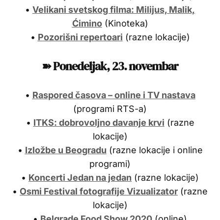
•
Velikani svetskog filma: Milijus, Malik,
Ćimino
(Kinoteka)
•
Pozorišni repertoari
(razne lokacije)
➽ Ponedeljak, 23. novembar
•
Raspored časova – online i TV nastava
(programi RTS-a)
•
ITKS: dobrovoljno davanje krvi
(razne
lokacije)
•
Izložbe u Beogradu
(razne lokacije i online
programi)
•
Koncerti Jedan na jedan
(razne lokacije)
•
Osmi Festival fotografije Vizualizator
(razne
lokacije)
•
Belgrade Food Show 2020
(online)