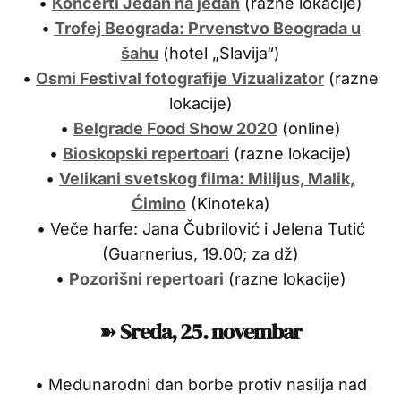
•
Koncerti Jedan na jedan
(razne lokacije)
•
Trofej Beograda: Prvenstvo Beograda u
šahu
(hotel „Slavija“)
•
Osmi Festival fotografije Vizualizator
(razne
lokacije)
•
Belgrade Food Show 2020
(online)
•
Bioskopski repertoari
(razne lokacije)
•
Velikani svetskog filma: Milijus, Malik,
Ćimino
(Kinoteka)
• Veče harfe: Jana Čubrilović i Jelena Tutić
(Guarnerius, 19.00; za dž)
•
Pozorišni repertoari
(razne lokacije)
➽
Sreda, 25. novembar
• Međunarodni dan borbe protiv nasilja nad