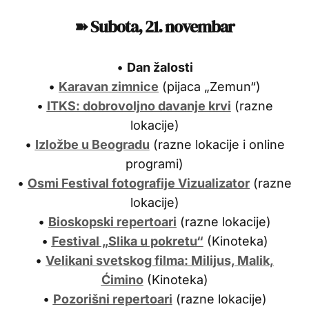
➽ Subota, 21. novembar
•
Dan žalosti
•
Karavan zimnice
(pijaca „Zemun“)
•
ITKS: dobrovoljno davanje krvi
(razne
lokacije)
•
Izložbe u Beogradu
(razne lokacije i online
programi)
•
Osmi Festival fotografije Vizualizator
(razne
lokacije)
•
Bioskopski repertoari
(razne lokacije)
•
Festival „Slika u pokretu“
(Kinoteka)
•
Velikani svetskog filma: Milijus, Malik,
Ćimino
(Kinoteka)
•
Pozorišni repertoari
(razne lokacije)