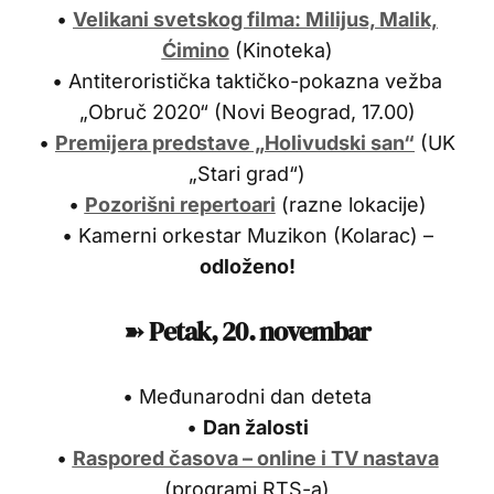
•
Velikani svetskog filma: Milijus, Malik,
Ćimino
(Kinoteka)
• Antiteroristička taktičko-pokazna vežba
„Obruč 2020“ (Novi Beograd, 17.00)
•
Premijera predstave „Holivudski san“
(UK
„Stari grad“)
•
Pozorišni repertoari
(razne lokacije)
• Kamerni orkestar Muzikon (Kolarac) –
odloženo!
➽
Petak, 20. novembar
• Međunarodni dan deteta
•
Dan žalosti
•
Raspored časova – online i TV nastava
(programi RTS-a)