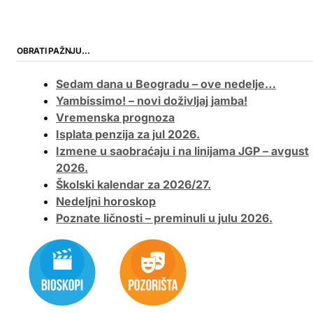
OBRATI PAŽNJU…
Sedam dana u Beogradu – ove nedelje…
Yambissimo! – novi doživljaj jamba!
Vremenska prognoza
Isplata penzija za jul 2026.
Izmene u saobraćaju i na linijama JGP – avgust
2026.
Školski kalendar za 2026/27.
Nedeljni horoskop
Poznate ličnosti – preminuli u julu 2026.