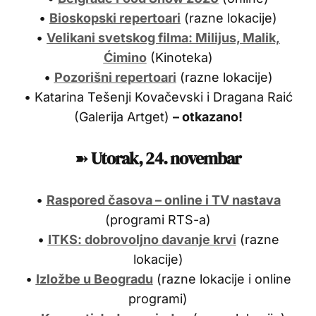
•
Bioskopski repertoari
(razne lokacije)
•
Velikani svetskog filma: Milijus, Malik,
Ćimino
(Kinoteka)
•
Pozorišni repertoari
(razne lokacije)
• Katarina Tešenji Kovačevski i Dragana Raić
(Galerija Artget)
– otkazano!
➽
Utorak, 24. novembar
•
Raspored časova – online i TV nastava
(programi RTS-a)
•
ITKS: dobrovoljno davanje krvi
(razne
lokacije)
•
Izložbe u Beogradu
(razne lokacije i online
programi)