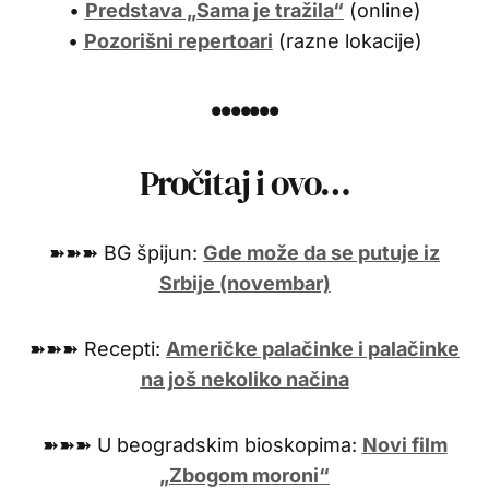
•
Predstava „Sama je tražila“
(online)
•
Pozorišni repertoari
(razne lokacije)
•••••••
Pročitaj i ovo…
➽➽➽ BG špijun:
Gde može da se putuje iz
Srbije (novembar)
➽➽➽ Recepti:
Američke palačinke i palačinke
na još nekoliko načina
➽➽➽ U beogradskim bioskopima:
Novi film
„Zbogom moroni“