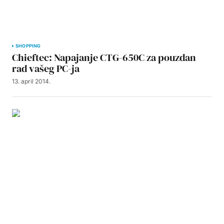
SHOPPING
Chieftec: Napajanje CTG-650C za pouzdan
rad vašeg PC-ja
13. april 2014.