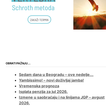
OBRATI PAŽNJU…
Sedam dana u Beogradu – ove nedelje…
Yambissimo! – novi doživljaj jamba!
Vremenska prognoza
Isplata penzija za jul 2026.
Izmene u saobraćaju i na linijama JGP – avgust
2026.