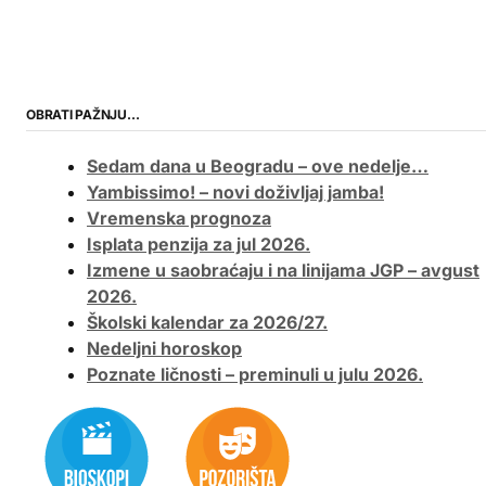
OBRATI PAŽNJU…
Sedam dana u Beogradu – ove nedelje…
Yambissimo! – novi doživljaj jamba!
Vremenska prognoza
Isplata penzija za jul 2026.
Izmene u saobraćaju i na linijama JGP – avgust
2026.
Školski kalendar za 2026/27.
Nedeljni horoskop
Poznate ličnosti – preminuli u julu 2026.