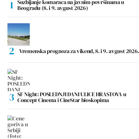
Suzbijanje komaraca na javnim površinama u
Beogradu (8. i 9. avgust 2026)
Vremenska prognoza za vikend, 8. i 9. avgust 2026.
SF Night: POSLEDNJI DANI ULICE HRASTOVA u
Concept Cinema i CineStar bioskopima