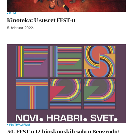
FILM
Kinoteka: U susret FEST-u
5. februar 2022.
FESTIVALI
FILM
50. FEST u 12 bioskopskih sala u Beogradu: