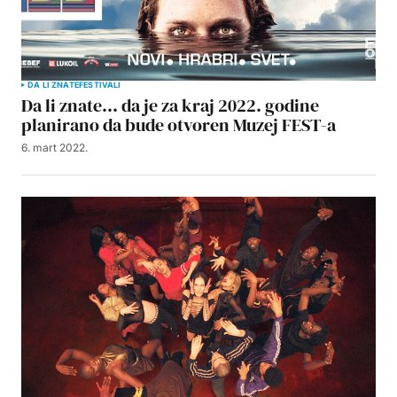
DA LI ZNATE
FESTIVALI
Da li znate… da je za kraj 2022. godine
planirano da bude otvoren Muzej FEST-a
6. mart 2022.