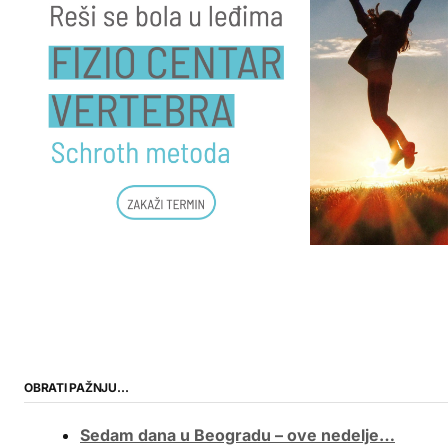
OBRATI PAŽNJU…
Sedam dana u Beogradu – ove nedelje…