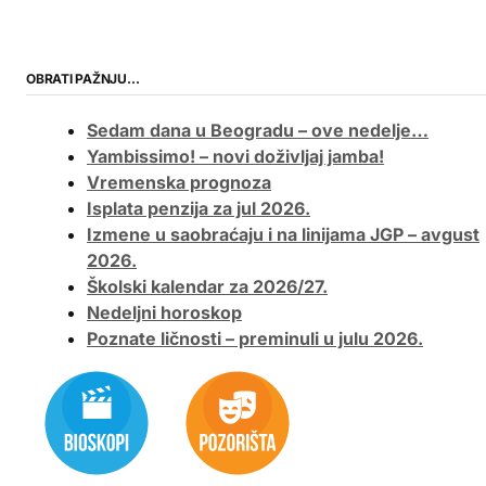
OBRATI PAŽNJU…
Sedam dana u Beogradu – ove nedelje…
Yambissimo! – novi doživljaj jamba!
Vremenska prognoza
Isplata penzija za jul 2026.
Izmene u saobraćaju i na linijama JGP – avgust
2026.
Školski kalendar za 2026/27.
Nedeljni horoskop
Poznate ličnosti – preminuli u julu 2026.