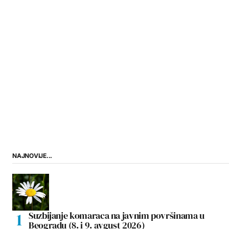
NAJNOVIJE...
Suzbijanje komaraca na javnim površinama u
Beogradu (8. i 9. avgust 2026)