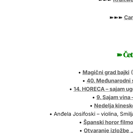
➽➽➽
Car
➽ Čet
•
Magični grad bajki
(
•
40. Međunarodni 
•
14. HORECA – sajam ug
•
9. Sajam vina
•
Nedelja kinesk
• Anđela Josifoski – violina, Smilj
•
Španski horor filmo
•
Otvaranje izložbe 