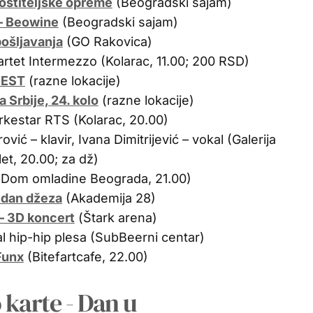
ostiteljske opreme
(Beogradski sajam)
 – Beowine
(Beogradski sajam)
ošljavanja
(GO Rakovica)
artet Intermezzo (Kolarac, 11.00; 200 RSD)
FEST
(razne lokacije)
a Srbije, 24. kolo
(razne lokacije)
orkestar RTS (Kolarac, 20.00)
ović – klavir, Ivana Dimitrijević – vokal (Galerija
et, 20.00; za dž)
(Dom omladine Beograda, 21.00)
ndan džeza
(Akademija 28)
– 3D koncert
(Štark arena)
l hip-hip plesa (SubBeerni centar)
Funx
(Bitefartcafe, 22.00)