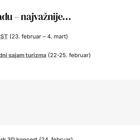
adu – najvažnije…
EST
(23. februar – 4. mart)
ni sajam turizma
(22-25. februar)
rk 3D koncert
(24. februar)