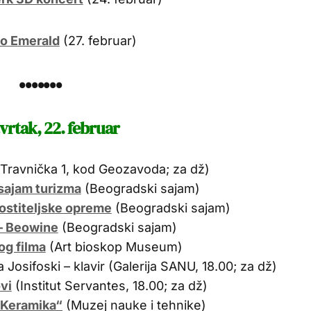
o Emerald
(27. februar)
•••••••
vrtak, 22. februar
Travnička 1, kod Geozavoda; za dž)
sajam turizma
(Beogradski sajam)
ostiteljske opreme
(Beogradski sajam)
 – Beowine
(Beogradski sajam)
og filma
(Art bioskop Museum)
a Josifoski – klavir (Galerija SANU, 18.00; za dž)
vi
(Institut Servantes, 18.00; za dž)
„Keramika“
(Muzej nauke i tehnike)