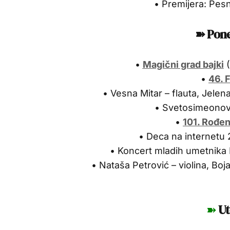
• Premijera: Pes
➽ Pone
•
Magični grad bajki
(
•
46. 
• Vesna Mitar – flauta, Jelena
• Svetosimeonovs
•
101. Rođe
• Deca na internetu
• Koncert mladih umetnika E
• Nataša Petrović – violina, Boja
➽
Ut