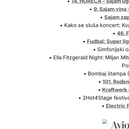
•
14. HORECA – sajam ug
•
9. Sajam vina
•
Sajam zap
• Kako se sluša koncert: Kv
•
46. 
•
Fudbal: Super lig
• Simfonijski 
• Ella Fitzgerald Night: Miljan Mitr
Pol
• Bombaj štampa 
•
101. Rođe
•
Kraftwerk 
• 2Hot4Stage festiva
•
Electric 