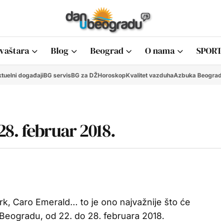
vaštara
Blog
Beograd
O nama
SPORT
tuelni događaji
BG servis
BG za DŽ
Horoskop
Kvalitet vazduha
Azbuka Beogra
8. februar 2018.
rk, Caro Emerald… to je ono najvažnije što će
Beogradu, od 22. do 28. februara 2018.