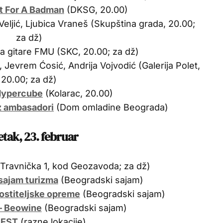
et For A Badman
(DKSG, 20.00)
 Veljić, Ljubica Vraneš (Skupština grada, 20.00;
za dž)
a gitare FMU (SKC, 20.00; za dž)
 Jevrem Ćosić, Andrija Vojvodić (Galerija Polet,
20.00; za dž)
Hypercube
(Kolarac, 20.00)
z ambasadori
(Dom omladine Beograda)
etak, 23. februar
Travnička 1, kod Geozavoda; za dž)
sajam turizma
(Beogradski sajam)
ostiteljske opreme
(Beogradski sajam)
 – Beowine
(Beogradski sajam)
FEST
(razne lokacije)