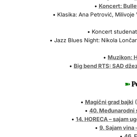
•
Koncert: Bull
• Klasika: Ana Petrović, Milivoje
• Koncert studenat
• Jazz Blues Night: Nikola Lončar,
•
Muzikon: 
•
Big bend RTS: SAD dže
➽
P
•
Magični grad bajki
(
•
40. Međunarodni 
•
14. HORECA – sajam ug
•
9. Sajam vina
•
46. 