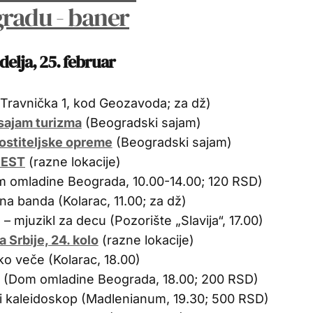
delja, 25. februar
Travnička 1, kod Geozavoda; za dž)
sajam turizma
(Beogradski sajam)
ostiteljske opreme
(Beogradski sajam)
FEST
(razne lokacije)
m omladine Beograda, 10.00-14.00; 120 RSD)
a banda (Kolarac, 11.00; za dž)
– mjuzikl za decu (Pozorište „Slavija“, 17.00)
a Srbije, 24. kolo
(razne lokacije)
ko veče (Kolarac, 18.00)
o (Dom omladine Beograda, 18.00; 200 RSD)
i kaleidoskop (Madlenianum, 19.30; 500 RSD)