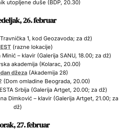
nik utopljene duše (BDP, 20.30)
deljak, 26. februar
Travnička 1, kod Geozavoda; za dž)
FEST
(razne lokacije)
 Minić – klavir (Galerija SANU, 18.00; za dž)
ka akademija (Kolarac, 20.00)
ndan džeza
(Akademija 28)
 2 (Dom omladine Beograda, 20.00)
STA Srbija (Galerija Artget, 20.00; za dž)
na Dimković – klavir (Galerija Artget, 21.00; za
dž)
orak, 27. februar