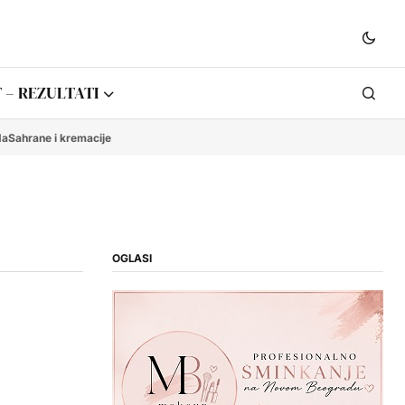
 – REZULTATI
da
Sahrane i kremacije
OGLASI