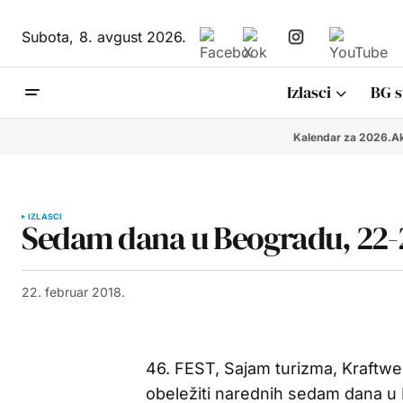
Subota,
8. avgust 2026.
Izlasci
BG s
Kalendar za 2026.
Ak
IZLASCI
Sedam dana u Beogradu, 22-2
22. februar 2018.
46. FEST, Sajam turizma, Kraftwe
obeležiti narednih sedam dana u 