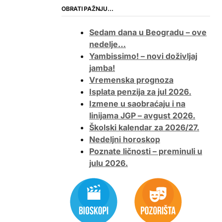
OBRATI PAŽNJU…
Sedam dana u Beogradu – ove
nedelje…
Yambissimo! – novi doživljaj
jamba!
Vremenska prognoza
Isplata penzija za jul 2026.
Izmene u saobraćaju i na
linijama JGP – avgust 2026.
Školski kalendar za 2026/27.
Nedeljni horoskop
Poznate ličnosti – preminuli u
julu 2026.