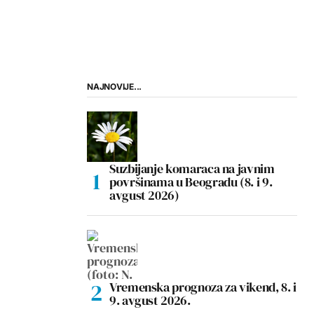
NAJNOVIJE...
Suzbijanje komaraca na javnim
površinama u Beogradu (8. i 9.
avgust 2026)
Vremenska prognoza za vikend, 8. i
9. avgust 2026.