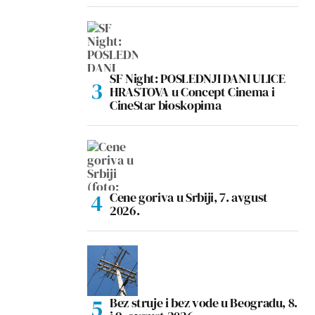
SF Night: POSLEDNJI DANI ULICE
HRASTOVA u Concept Cinema i
CineStar bioskopima
Cene goriva u Srbiji, 7. avgust
2026.
Bez struje i bez vode u Beogradu, 8.