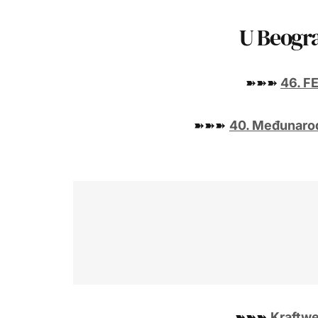
U Beogr
➽➽➽
46. F
➽➽➽
40. Međunarod
➽➽➽
Kraftwe