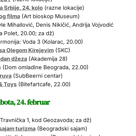
a Srbije, 24. kolo
(razne lokacije)
og filma
(Art bioskop Museum)
e Mihailović, Denis Nikičić, Andrija Vojvodić
ja Polet, 20.00; za dž)
rmonija: Voda 3 (Kolarac, 20.00)
 sa Olegom Kirejevim
(SKC)
ndan džeza
(Akademija 28)
an (Dom omladine Beograda, 22.00)
ruva
(SubBeerni centar)
 & Toys
(Bitefartcafe, 22.00)
bota, 24. februar
Travnička 1, kod Geozavoda; za dž)
sajam turizma
(Beogradski sajam)