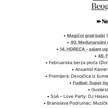
➽
Ne
•
Magični grad bajki
(
•
40. Međunarodni 
•
14. HORECA – sajam ug
•
46. 
• Februarska berza ploča (Do
• Ansambl Kamern
• Premijera: Devojčica iz šume 
•
Fudbal: Super lig
• Guslars
• SoA – Love Party: DJ Hase
• Branislava Podrumac: Muzičk