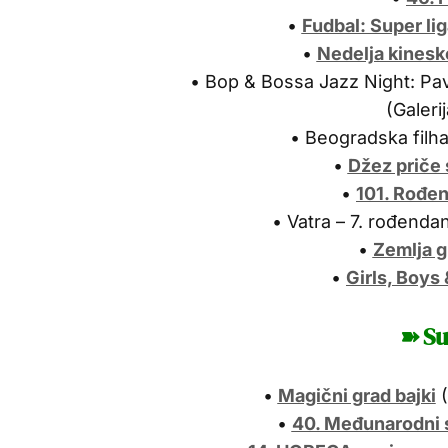
•
Fudbal: Super lig
•
Nedelja kinesk
• Bop & Bossa Jazz Night: Pavl
(Galeri
• Beogradska filha
•
Džez priče
•
101. Rođe
• Vatra – 7. rođend
•
Zemlja g
•
Girls, Boys
➽ Su
•
Magični grad bajki
(
•
40. Međunarodni 