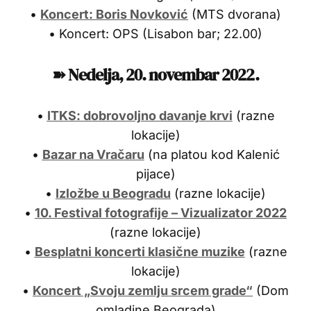
•
Koncert: Boris Novković
(MTS dvorana)
• Koncert: OPS (Lisabon bar; 22.00)
➽ Nedelja, 20.
novembar 2022.
•
ITKS: dobrovoljno davanje krvi
(razne
lokacije)
•
Bazar na Vračaru
(na platou kod Kalenić
pijace)
•
Izložbe u Beogradu
(razne lokacije)
•
10. Festival fotografije – Vizualizator 2022
(razne lokacije)
•
Besplatni koncerti klasične muzike
(razne
lokacije)
•
Koncert „Svoju zemlju srcem grade“
(Dom
omladine Beograda)