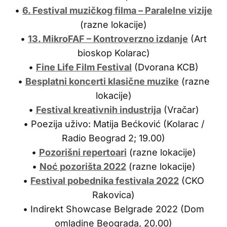
•
6. Festival muzičkog filma – Paralelne vizije
(razne lokacije)
•
13. MikroFAF – Kontroverzno izdanje
(Art
bioskop Kolarac)
•
Fine Life Film Festival
(Dvorana KCB)
•
Besplatni koncerti klasične muzike
(razne
lokacije)
•
Festival kreativnih industrija
(Vračar)
• Poezija uživo: Matija Bećković (Kolarac /
Radio Beograd 2; 19.00)
•
Pozorišni repertoari
(razne lokacije)
•
Noć pozorišta 2022
(razne lokacije)
•
Festival pobednika festivala 2022
(CKO
Rakovica)
• Indirekt Showcase Belgrade 2022 (Dom
omladine Beograda, 20.00)