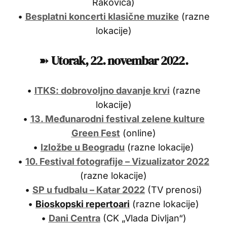
Rakovica)
•
Besplatni koncerti klasične muzike
(razne
lokacije)
➽
Utorak, 22
. novembar
2022.
•
ITKS: dobrovoljno davanje krvi
(razne
lokacije)
•
13. Međunarodni festival zelene kulture
Green Fest
(online)
•
Izložbe u Beogradu
(razne lokacije)
•
10. Festival fotografije – Vizualizator 2022
(razne lokacije)
•
SP u fudbalu – Katar 2022
(TV prenosi)
•
Bioskopski repertoari
(razne lokacije)
•
Dani Centra
(CK „Vlada Divljan“)