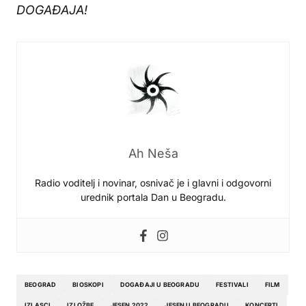
DOGAĐAJA!
Ah Neša
Radio voditelj i novinar, osnivač je i glavni i odgovorni
urednik portala Dan u Beogradu.
BEOGRAD
BIOSKOPI
DOGAĐAJI U BEOGRADU
FESTIVALI
FILM
IZLASCI
IZLOŽBE
JESEN 2022
JESEN U BEOGRADU
KONCERTI