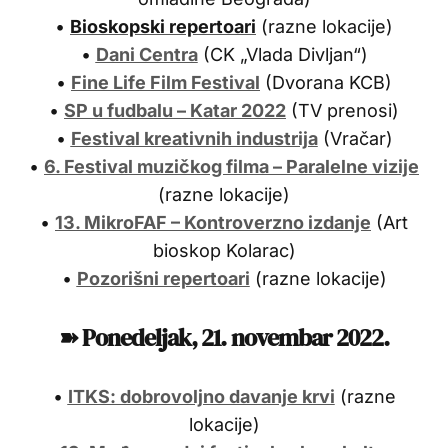
•
Bioskopski repertoari
(razne lokacije)
•
Dani Centra
(CK „Vlada Divljan“)
•
Fine Life Film Festival
(Dvorana KCB)
•
SP u fudbalu – Katar 2022
(TV prenosi)
•
Festival kreativnih industrija
(Vračar)
•
6. Festival muzičkog filma – Paralelne vizije
(razne lokacije)
•
13. MikroFAF – Kontroverzno izdanje
(Art
bioskop Kolarac)
•
Pozorišni repertoari
(razne lokacije)
➽ Ponedeljak, 21
. novembar
2022.
•
ITKS: dobrovoljno davanje krvi
(razne
lokacije)