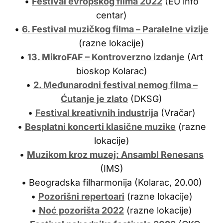
•
Festival evropskog filma 2022
(EU info
centar)
•
6. Festival muzičkog filma – Paralelne vizije
(razne lokacije)
•
13. MikroFAF – Kontroverzno izdanje
(Art
bioskop Kolarac)
•
2. Međunarodni festival nemog filma –
Ćutanje je zlato
(DKSG)
•
Festival kreativnih industrija
(Vračar)
•
Besplatni koncerti klasične muzike
(razne
lokacije)
•
Muzikom kroz muzej: Ansambl Renesans
(IMS)
• Beogradska filharmonija (Kolarac, 20.00)
•
Pozorišni repertoari
(razne lokacije)
•
Noć pozorišta 2022
(razne lokacije)