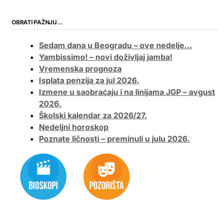
OBRATI PAŽNJU…
Sedam dana u Beogradu – ove nedelje…
Yambissimo! – novi doživljaj jamba!
Vremenska prognoza
Isplata penzija za jul 2026.
Izmene u saobraćaju i na linijama JGP – avgust
2026.
Školski kalendar za 2026/27.
Nedeljni horoskop
Poznate ličnosti – preminuli u julu 2026.