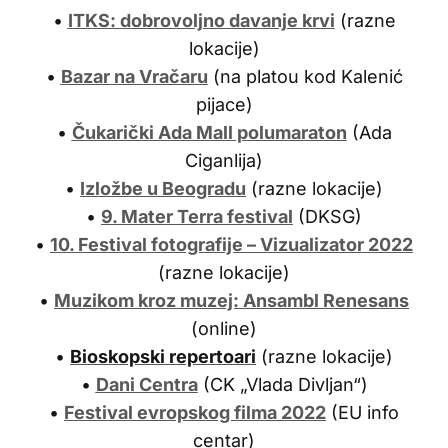
•
ITKS: dobrovoljno davanje krvi
(razne
lokacije)
•
Bazar na Vračaru
(na platou kod Kalenić
pijace)
•
Čukarički Ada Mall polumaraton
(Ada
Ciganlija)
•
Izložbe u Beogradu
(razne lokacije)
•
9. Mater Terra festival
(DKSG)
•
10. Festival fotografije – Vizualizator 2022
(razne lokacije)
•
Muzikom kroz muzej: Ansambl Renesans
(online)
•
Bioskopski repertoari
(razne lokacije)
•
Dani Centra
(CK „Vlada Divljan“)
•
Festival evropskog filma 2022
(EU info
centar)