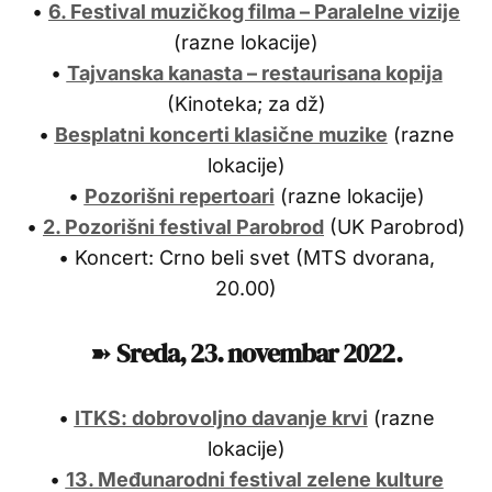
•
6. Festival muzičkog filma – Paralelne vizije
(razne lokacije)
•
Tajvanska kanasta – restaurisana kopija
(Kinoteka; za dž)
•
Besplatni koncerti klasične muzike
(razne
lokacije)
•
Pozorišni repertoari
(razne lokacije)
•
2. Pozorišni festival Parobrod
(UK Parobrod)
• Koncert: Crno beli svet (MTS dvorana,
20.00)
➽
Sreda,
23.
novembar 2022.
•
ITKS: dobrovoljno davanje krvi
(razne
lokacije)
•
13. Međunarodni festival zelene kulture