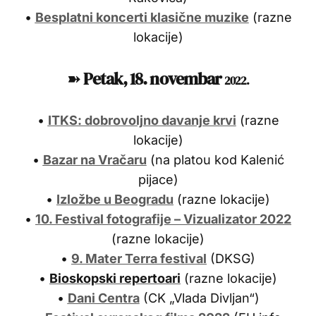
•
Besplatni koncerti klasične muzike
(razne
lokacije)
➽
Petak, 18. novem
bar
2022.
•
ITKS: dobrovoljno davanje krvi
(razne
lokacije)
•
Bazar na Vračaru
(na platou kod Kalenić
pijace)
•
Izložbe u Beogradu
(razne lokacije)
•
10. Festival fotografije – Vizualizator 2022
(razne lokacije)
•
9. Mater Terra festival
(DKSG)
•
Bioskopski repertoari
(razne lokacije)
•
Dani Centra
(CK „Vlada Divljan“)