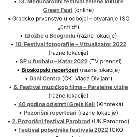
•
13. Međunarodni festival zelene kulture
Green Fest
(online)
• Gradsko prvenstvo u odbojci – otvaranje (SC
„Enfild“)
•
Izložbe u Beogradu
(razne lokacije)
•
10. Festival fotografije – Vizualizator 2022
(razne lokacije)
•
SP u fudbalu – Katar 2022
(TV prenosi)
•
Bioskopski repertoari
(razne lokacije)
•
Dani Centra
(CK „Vlada Divljan“)
•
6. Festival muzičkog filma – Paralelne vizije
(razne lokacije)
•
40 godina od smrti Grejs Keli
(Kinoteka)
•
Pozorišni repertoari
(razne lokacije)
•
2. Pozorišni festival Parobrod
(UK Parobrod)
•
Festival pobednika festivala 2022
(CKO