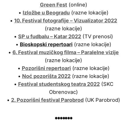
Green Fest
(online)
•
Izložbe u Beogradu
(razne lokacije)
•
10. Festival fotografije – Vizualizator 2022
(razne lokacije)
•
SP u fudbalu – Katar 2022
(TV prenosi)
•
Bioskopski repertoari
(razne lokacije)
•
6. Festival muzičkog filma – Paralelne vizije
(razne lokacije)
•
Pozorišni repertoari
(razne lokacije)
•
Noć pozorišta 2022
(razne lokacije)
•
Festival studentskog teatra 2022
(SKC
Obrenovac)
•
2. Pozorišni festival Parobrod
(UK Parobrod)
•••••••