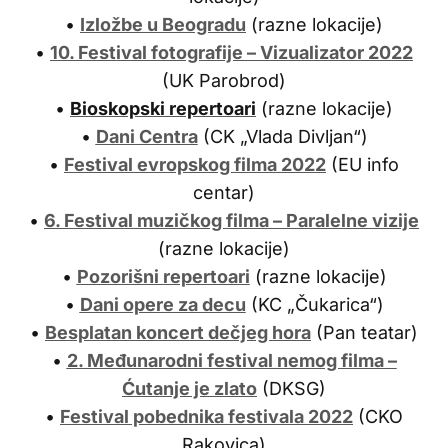
•
Izložbe u Beogradu
(razne lokacije)
•
10. Festival fotografije – Vizualizator 2022
(UK Parobrod)
•
Bioskopski repertoari
(razne lokacije)
•
Dani Centra
(CK „Vlada Divljan“)
•
Festival evropskog filma 2022
(EU info
centar)
•
6. Festival muzičkog filma – Paralelne vizije
(razne lokacije)
•
Pozorišni repertoari
(razne lokacije)
•
Dani opere za decu
(KC „Čukarica“)
•
Besplatan koncert dečjeg hora
(Pan teatar)
•
2. Međunarodni festival nemog filma –
Ćutanje je zlato
(DKSG)
•
Festival pobednika festivala 2022
(CKO
Rakovica)