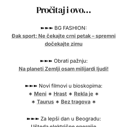
Pročitaj i ovo…
➽➽➽ BG FASHION:
Đak sport: Ne čekajte crni petak – spremni
dočekajte zimu
➽➽➽ Obrati pažnju:
Na planeti Zemlji osam milijardi ljudi!
➽➽➽ Novi filmovi u bioskopima:
∗
Meni
∗
Hrast
∗
Rekla je
∗
∗
Taurus
∗
Bez tragova
∗
➽➽➽ Za lepši dan u Beogradu:
Ušteda električne energije