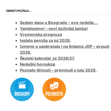
OBRATI PAŽNJU…
Sedam dana u Beogradu – ove nedelje…
Yambissimo! – novi doživljaj jamba!
Vremenska prognoza
Isplata penzija za jul 2026.
Izmene u saobraćaju i na linijama JGP – avgust
2026.
Školski kalendar za 2026/27.
Nedeljni horoskop
Poznate ličnosti – preminuli u julu 2026.