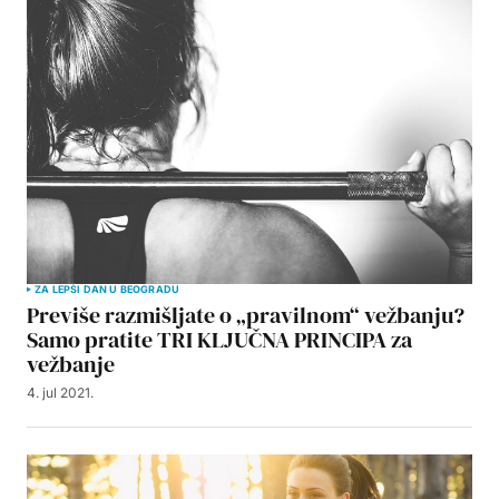
ZA LEPŠI DAN U BEOGRADU
Previše razmišljate o „pravilnom“ vežbanju?
Samo pratite TRI KLJUČNA PRINCIPA za
vežbanje
4. jul 2021.